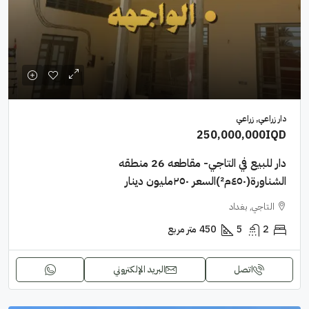
دار زراعي, زراعي
250,000,000IQD
دار للبيع في التاجي- مقاطعه 26 منطقه
الشناورة(٤٥٠م²)السعر ٢٥٠مليون دينار
التاجي, بغداد
2
5
450
متر مربع
اتصل
البريد الإلكتروني