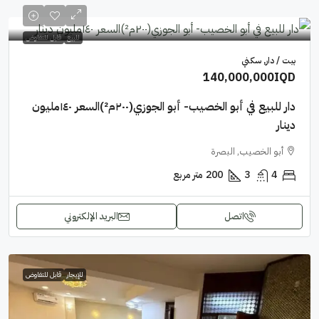
للبيع
قابل للتفاوض
بيت / دار, سكني
140,000,000IQD
دار للبيع في أبو الخصيب- أبو الجوزي(٢٠٠م²)السعر ١٤٠مليون
دينار
أبو الخصيب, البصرة
4
3
200
متر مربع
اتصل
البريد الإلكتروني
للإيجار
قابل للتفاوض