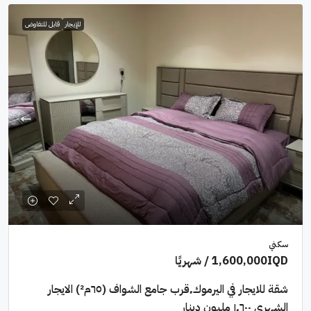
للإيجار
قابل للتفاوض
سكني
1,600,000IQD
/ شهريًا
شقة للايجار في اليرموك٬قرب جامع الشواف (٦٥م²) الايجار
الشهري ١٬٦٠٠ مليون دينار