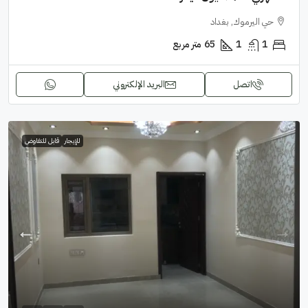
حي اليرموك, بغداد
1
1
65
متر مربع
اتصل
البريد الإلكتروني
للإيجار
قابل للتفاوض