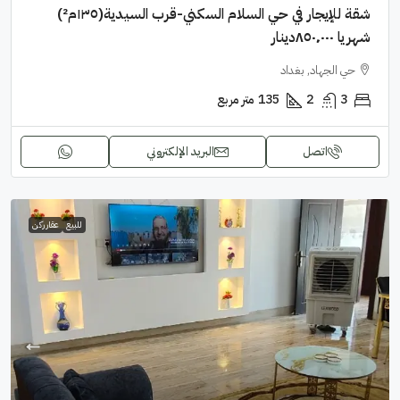
شقة للإيجار في حي السلام السكني-قرب السيدية(١٣٥م²)
شهريا ٨٥٠٬٠٠٠دينار
حي الجهاد, بغداد
3
2
135
متر مربع
اتصل
البريد الإلكتروني
للبيع
عقار ركن