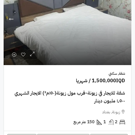
شقة, سكني
1,500,000IQD
/ شهريا
شقة للايجار في زيونة-قرب مول زيونة(١٥٠م²) الايجار الشهري
١٬٥٠٠ مليون دينار
زيونة, بغداد
2
1
150
متر مربع