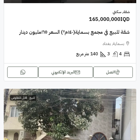
شقة, سكني
165,000,000IQD
شقة للبيع في مجمع بسماية(١٤٠م²) السعر ١٦٥مليون دينار
بسماية, بغداد
4
3
140
متر مربع
اتصل
البريد الإلكتروني
للبيع
قابل للتفاوض