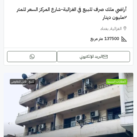
أراضي ملك صرف للبيع في الغزالية-شارع المركز السعر للمتر
٢مليون دينار
الغزالية, بغداد
137500
متر مربع
البريد الإلكتروني
العقارات المميزة
للبيع
قابل للتفاوض