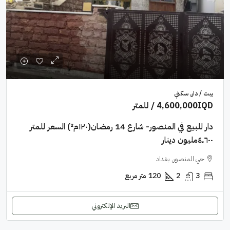
بيت / دار, سكني
4,600,000IQD
/ للمتر
دار للبيع في المنصور- شارع 14 رمضان(١٢٠م²) السعر للمتر
٤٬٦٠٠مليون دينار
حي المنصور, بغداد
3
2
120
متر مربع
البريد الإلكتروني