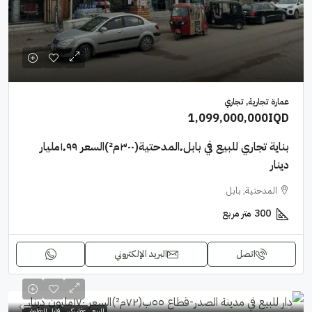
عمارة تجارية, تجاري
1,099,000,000IQD
بناية تجاري للبيع في بابل٬المدحتية(٣٠٠م²)السعر ١٬٩٩مليار
دينار
المدحتية, بابل
300
متر مربع
اتصل
البريد الإلكتروني
للبيع
عقار ركن
قابل للتفاوض