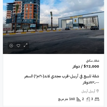
شقة, سكني
$72,000
/ دولار
شقة للبيع في أربيل-قرب مجدي لاند(١٦٠م²) السعر
٧٢٬٠٠٠دولار
أربيل, أربيل
3
2
160
متر مربع