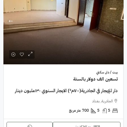
بيت / دار, سكني
تسعين الف دولار بالسنة
دار للإيجار في الجادرية(٧٠٠م²) الايجار السنوي ١٣٠مليون دينار
الجادرية, بغداد
5
5
700
متر مربع
البريد الإلكتروني