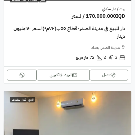
بيت / دار, سكني
170,000,000IQD
/ للمتر
دار للبيع في مدينة الصدر-قطاع ٥٥ب(٧٢م²)السعر ١٧٠مليون
دينار
مدينة الصدر, بغداد
3
2
72
متر مربع
اتصل
البريد الإلكتروني
للبيع
قابل للتفاوض