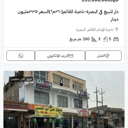
335,000,000IQD
دار للبيع في البصرة-ناحية القائم(٢٦٠م²)السعر ٣٣٥مليون
دينار
ناحية الإمام القائم, البصرة
5
3
260
متر مربع
اتصل
البريد الإلكتروني
للبيع
قابل للتفاوض