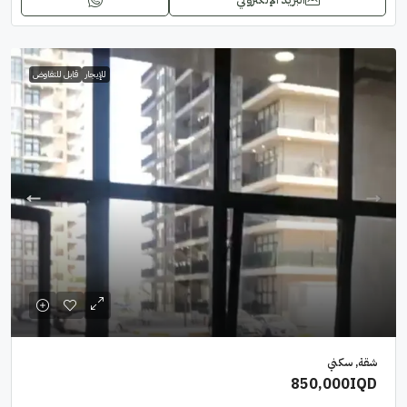
للإيجار
قابل للتفاوض
شقة, سكني
850,000IQD