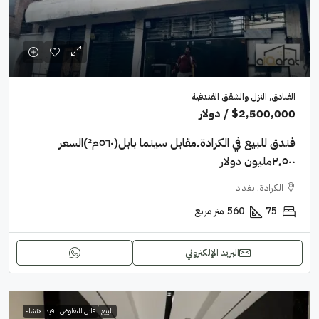
الفنادق, النزل والشقق الفندقية
$2,500,000
/ دولار
فندق للبيع في الكرادة٬مقابل سينما بابل(٥٦٠م²)السعر
٢٬٥٠٠مليون دولار
الكرادة, بغداد
75
560
متر مربع
البريد الإلكتروني
للبيع
قابل للتفاوض
قيد الانشاء