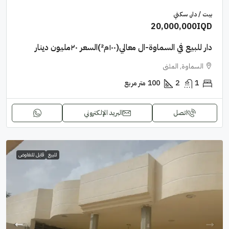
بيت / دار, سكني
20,000,000IQD
دار للبيع في السماوة-ال معالي(١٠٠م²)السعر ٢٠مليون دينار
السماوة, المثنى
1
2
100
متر مربع
اتصل
البريد الإلكتروني
للبيع
قابل للتفاوض