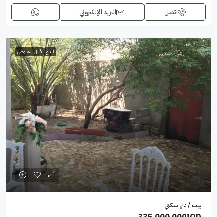
اتصل
البريد الإلكتروني
للبيع
قابل للتفاوض
بيت / دار, سكني