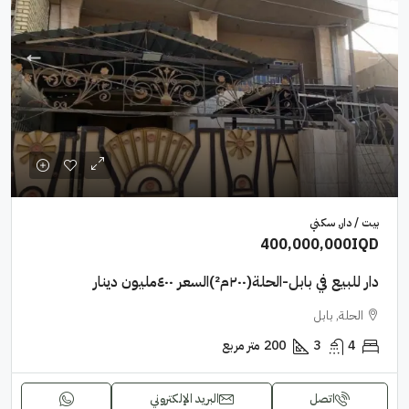
بيت / دار, سكني
400,000,000IQD
دار للبيع في بابل-الحلة(٢٠٠م²)السعر ٤٠٠مليون دينار
الحلة, بابل
4
3
200
متر مربع
اتصل
البريد الإلكتروني