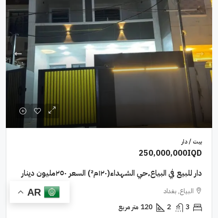
بيت / دار
250,000,000IQD
دار للبيع في البياع٬حي الشهداء(١٢٠م²) السعر ٢٥٠مليون دينار
البياع, بغداد
AR
3
2
120
متر مربع