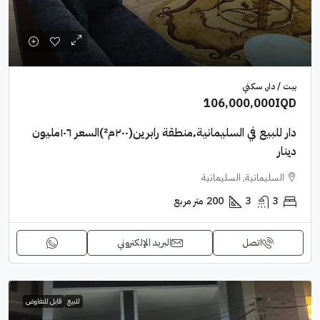
بيت / دار, سكني
106,000,000IQD
دار للبيع في السليمانية٬منطقة رابرين(٢٠٠م²)السعر ١٠٦مليون
دينار
السليمانية, السليمانية
3
3
200
متر مربع
اتصل
البريد الإلكتروني
للبيع
قابل للتفاوض