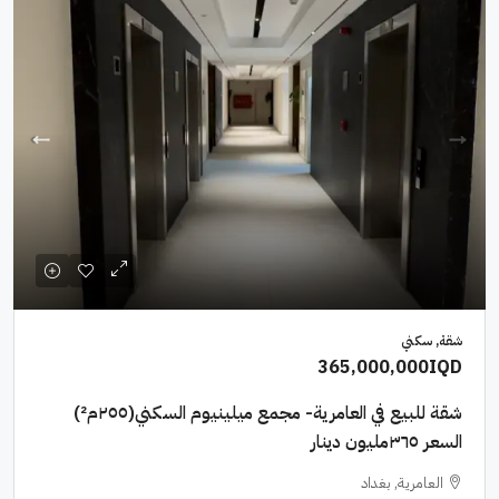
شقة, سكني
365,000,000IQD
شقة للبيع في العامرية- مجمع ميلينيوم السكني(٢٥٥م²)
السعر ٣٦٥مليون دينار
العامرية, بغداد