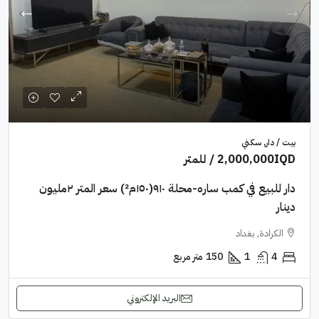
بيت / دار, سكني
2,000,000IQD
/ للمتر
دار للبيع في كمب ساره-محلة ٩١٠(١٥٠م²) سعر المتر ٢مليون
دينار
الكرادة, بغداد
4
1
150
متر مربع
البريد الإلكتروني