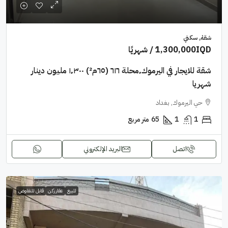
شقة, سكني
1,300,000IQD
/ شهريًا
شقة للايجار في اليرموك٬محلة ٦١٦ (٦٥م²) ١٬٣٠٠ مليون دينار
شهريا
حي اليرموك, بغداد
1
1
65
متر مربع
اتصل
البريد الإلكتروني
للبيع
عقار ركن
قابل للتفاوض