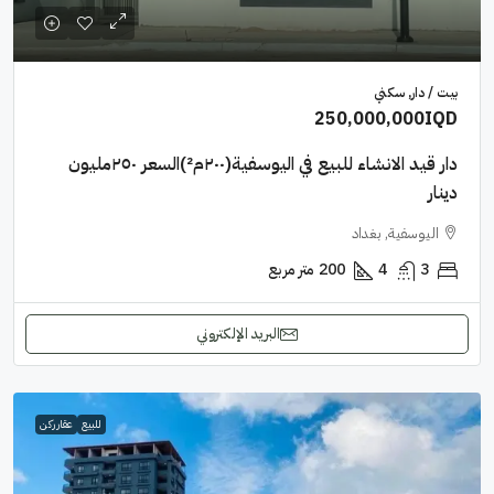
بيت / دار, سكني
250,000,000IQD
دار قيد الانشاء للبيع في اليوسفية(٢٠٠م²)السعر ٢٥٠مليون
دينار
اليوسفية, بغداد
3
4
200
متر مربع
البريد الإلكتروني
للبيع
عقار ركن