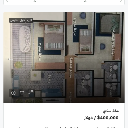
للبيع
قابل للتفاوض
شقة, سكني
$400,000
/ دولار