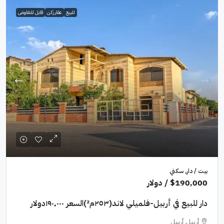
للبيع
عقار ركن
قابل للتفاوض
بيت / دار, سكني
$190,000
/ دولار
دار للبيع في أربيل-فلميلي لاند(٢٥٣م²)السعر ١٩٠٬٠٠٠دولار
أربيل, أربيل