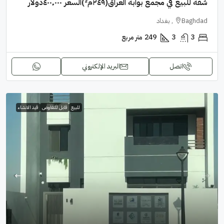
شقة للبيع في مجمع بوابة العراق(٢٤٩م²)السعر ٤٠٠٬٠٠٠دولار
Baghdad, بغداد
3
3
249
متر مربع
اتصل
البريد الإلكتروني
للبيع
قابل للتفاوض
قيد الانشاء