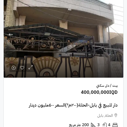
بيت / دار, سكني
400,000,000IQD
دار للبيع في بابل-الحلة(٢٠٠م²)السعر ٤٠٠مليون دينار
الحلة, بابل
4
3
200
متر مربع