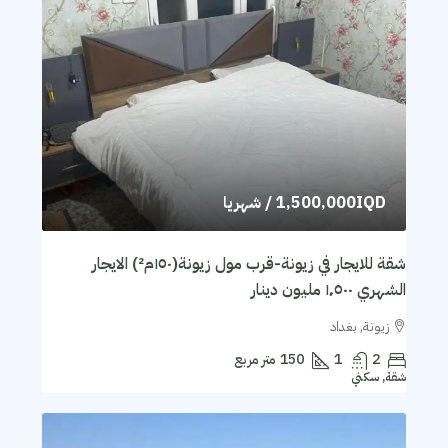
1,500,000IQD
/ شهريا
شقة للايجار في زيونة-قرب مول زيونة(١٥٠م²) الايجار
الشهري ١٬٥٠٠ مليون دينار
زيونة, بغداد
2
1
150
متر مربع
شقة, سكني