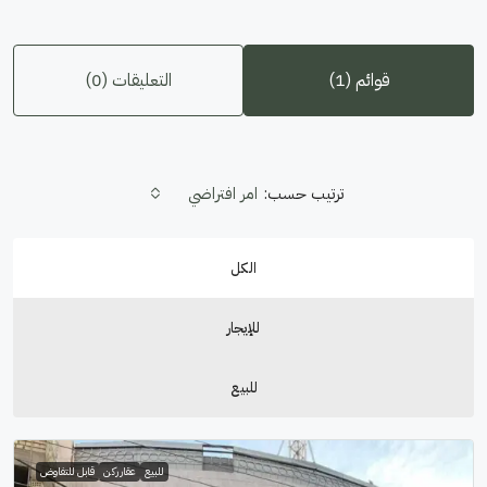
قوائم (1)
التعليقات (0)
ترتيب حسب:
امر افتراضي
الكل
للإيجار
للبيع
للبيع
عقار ركن
قابل للتفاوض