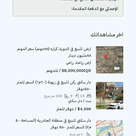
الإجمالي مع الدفعة المقدمة:
اخر مشاهداتك
ارض للبيع في الدورة٬ كراره (٥٥دونم) سعر الدونم
٨٨مليون دينار
أرض زراعية, زراعي
88,000,000IQD / للدونم
دار سكني ركن للبيع في زيونة (٦٠٠م²) السعر للمتر
٤٥٠٠دولار
18
8
600
متر مربع
بيت / دار, سكني
$4,500 / دولار للمتر
دار سكني للبيع في منطقة الجادرية (المساحة ٤٠٠
م٢) السعر للمتر ٤٥٠٠ دولار
٤٠٠
متر مربع