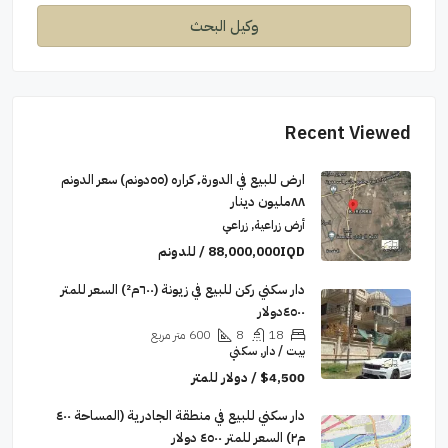
وكيل البحث
Recent Viewed
ارض للبيع في الدورة٬ كراره (٥٥دونم) سعر الدونم
٨٨مليون دينار
أرض زراعية, زراعي
88,000,000IQD / للدونم
دار سكني ركن للبيع في زيونة (٦٠٠م²) السعر للمتر
٤٥٠٠دولار
18
8
600
متر مربع
بيت / دار, سكني
$4,500 / دولار للمتر
دار سكني للبيع في منطقة الجادرية (المساحة ٤٠٠
م٢) السعر للمتر ٤٥٠٠ دولار