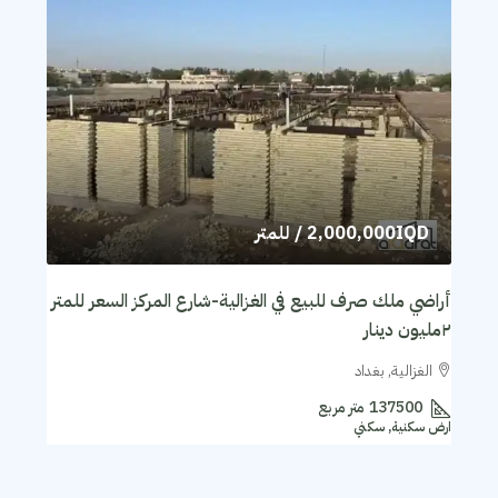
2,000,000IQD
/ للمتر
أراضي ملك صرف للبيع في الغزالية-شارع المركز السعر للمتر
٢مليون دينار
الغزالية, بغداد
137500
متر مربع
ارض سكنية, سكني