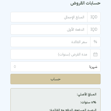
حسابات القروض
IQD
IQD
%
شهريا
حساب
المبلغ الأصلي:
‫%s سنوات:
الرصيد المستحق الدفع مع الفائدة: