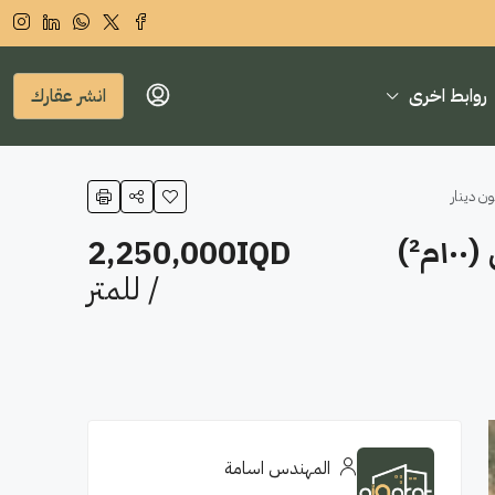
روابط اخرى
انشر عقارك
أرض ملك صرف للبيع في منطقة الحي العربي٬ خلف مجمع الزهور السكني (١٠٠م²)
2,250,000IQD
/ للمتر
المهندس اسامة