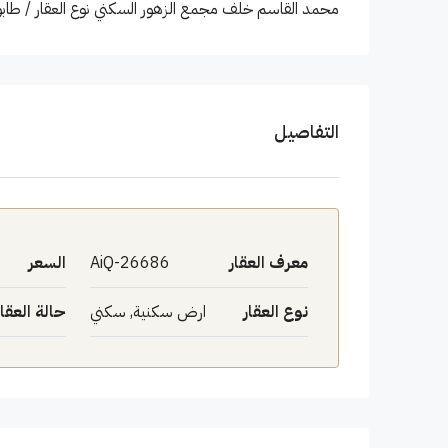
محمد القاسم خلف مجمع الزهور السكني نوع العقار / طابو ملك صرف. السع
التفاصيل
معرف العقار
AiQ-26686
السعر
نوع العقار
ارض سكنية, سكني
حالة العقار