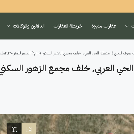
ت
عقارات مميزة
خريطة العقارات
الدلالين والوكالات
منطقة الحي العربي٬ خلف مجمع الزهور السكني (١٠٠م²) السعر للمتر ٢٬٢٥٠مليون دينار