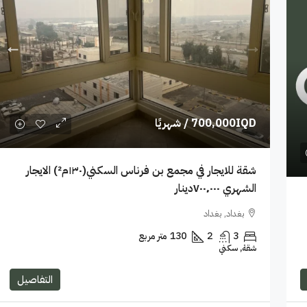
700,000IQD
/ شهريًا
شقة للايجار في مجمع بن فرناس السكني(١٣٠م²) الايجار
الشهري ٧٠٠٬٠٠٠دينار
بغداد, بغداد
3
2
130
متر مربع
شقة, سكني
التفاصيل