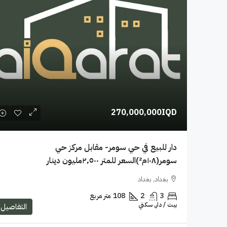
270,000,000IQD
دار للبيع في حي سومر- مقابل مركز حي
سومر(١٠٨م²)السعر للمتر ٢٬٥٠٠مليون دينار
بغداد, بغداد
3
2
108
متر مربع
بيت / دار, سكني
التفاصيل