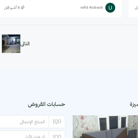
rafid Alobaidi
التالى
يزة
حسابات القروض
IQD
IQD