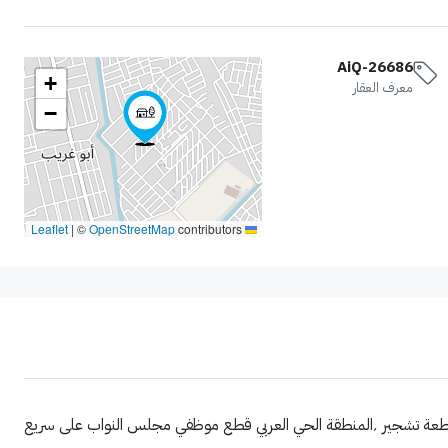
AiQ-26686
+
معرف العقار
−
|
©
OpenStreetMap
contributors
Leaflet
المساحة / 100 متر ( ١٠ * ١٠ ) على شارع ١٢ متر ، مقابل القطعة تشجير ٬المنطقة الحي العربي قطع موظفي مجلس النواب على سريع