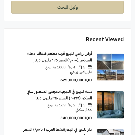
وكيل البحث
Recent Viewed
أرض زراعي للبيع قرب مطعم ضفاف دجلة
السياحي(١٠٠٠م²)السعر ٦٢٥مليون دينار
5
4
1000
متر مربع
دار زراعي, زراعي
625,000,000IQD
شقة للبيع في البيجية٬مجمع المنصور ستي
السكني(١٦٩م²) السعر ٣٤٠مليون دينار
3
2
169
متر مربع
شقة, سكني
340,000,000IQD
دار للبيع في البصرة،شط العرب (٢٥٠م²) السعر