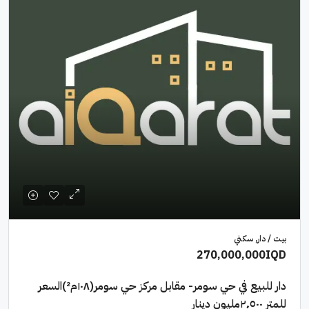
بيت / دار, سكني
270,000,000IQD
دار للبيع في حي سومر- مقابل مركز حي سومر(١٠٨م²)السعر
للمتر ٢٬٥٠٠مليون دينار