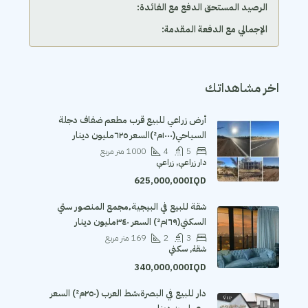
الرصيد المستحق الدفع مع الفائدة:
الإجمالي مع الدفعة المقدمة:
اخر مشاهداتك
أرض زراعي للبيع قرب مطعم ضفاف دجلة
السياحي(١٠٠٠م²)السعر ٦٢٥مليون دينار
5
4
1000
متر مربع
دار زراعي, زراعي
625,000,000IQD
شقة للبيع في البيجية٬مجمع المنصور ستي
السكني(١٦٩م²) السعر ٣٤٠مليون دينار
3
2
169
متر مربع
شقة, سكني
340,000,000IQD
دار للبيع في البصرة،شط العرب (٢٥٠م²) السعر