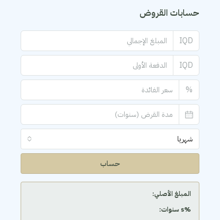
حسابات القروض
IQD
IQD
%
شهريا
حساب
المبلغ الأصلي:
‫%s سنوات: