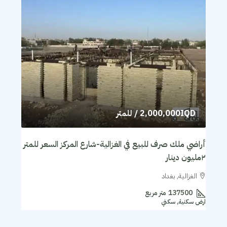
2,000,000IQD
/ للمتر
أراضي ملك صرف للبيع في الغزالية-شارع المركز السعر للمتر
٢مليون دينار
الغزالية, بغداد
137500
متر مربع
ارض سكنية, سكني