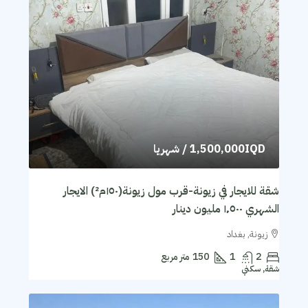
1,500,000IQD
/ شهريا
شقة للايجار في زيونة-قرب مول زيونة(١٥٠م²) الايجار
الشهري ١٬٥٠٠ مليون دينار
زيونة, بغداد
2
1
150
متر مربع
شقة, سكني