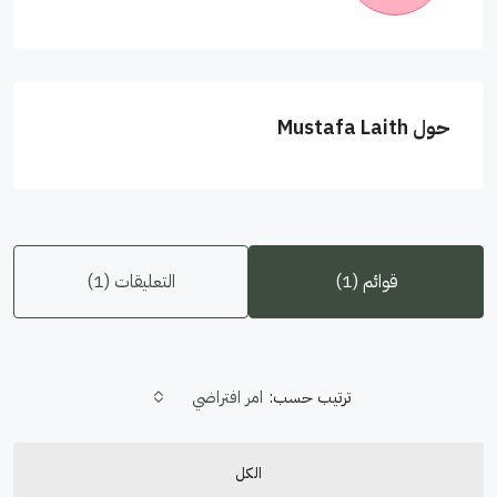
حول Mustafa Laith
قوائم (1)
التعليقات (1)
ترتيب حسب:
امر افتراضي
الكل