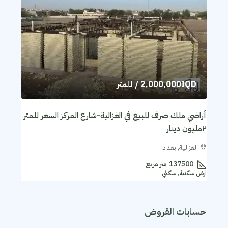
2,000,000IQD
/ للمتر
أراضي ملك صرف للبيع في الغزالية-شارع المركز السعر للمتر
٢مليون دينار
الغزالية, بغداد
137500
متر مربع
ارض سكنية, سكني
حسابات القروض