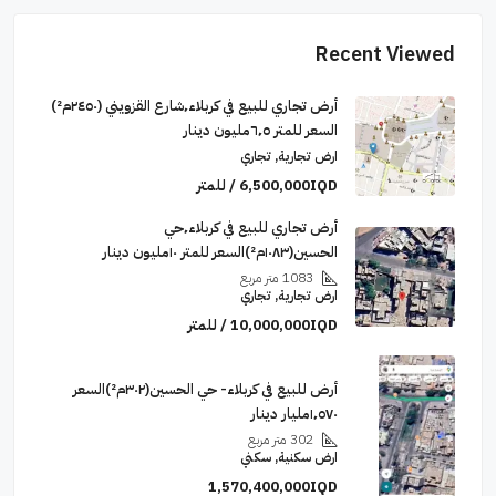
Recent Viewed
أرض تجاري للبيع في كربلاء٬شارع القزويني (٢٤٥٠م²)
السعر للمتر ٦٬٥مليون دينار
ارض تجارية, تجاري
6,500,000IQD / للمتر
أرض تجاري للبيع في كربلاء٬حي
الحسين(١٠٨٣م²)السعر للمتر ١٠مليون دينار
1083
متر مربع
ارض تجارية, تجاري
10,000,000IQD / للمتر
أرض للبيع في كربلاء- حي الحسين(٣٠٢م²)السعر
١٬٥٧٠مليار دينار
302
متر مربع
ارض سكنية, سكني
1,570,400,000IQD