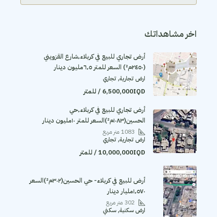
اخر مشاهداتك
أرض تجاري للبيع في كربلاء٬شارع القزويني
(٢٤٥٠م²) السعر للمتر ٦٬٥مليون دينار
ارض تجارية, تجاري
6,500,000IQD / للمتر
أرض تجاري للبيع في كربلاء٬حي
الحسين(١٠٨٣م²)السعر للمتر ١٠مليون دينار
1083
متر مربع
ارض تجارية, تجاري
10,000,000IQD / للمتر
أرض للبيع في كربلاء- حي الحسين(٣٠٢م²)السعر
١٬٥٧٠مليار دينار
302
متر مربع
ارض سكنية, سكني