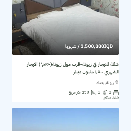
1,500,000IQD
/ شهريا
شقة للايجار في زيونة-قرب مول زيونة(١٥٠م²) الايجار
الشهري ١٬٥٠٠ مليون دينار
زيونة, بغداد
2
1
150
متر مربع
شقة, سكني