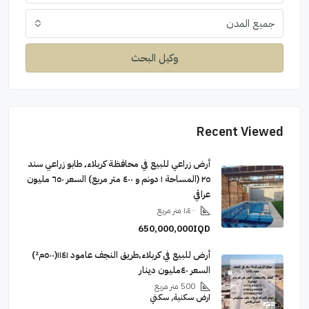
جميع المدن
وكيل البحث
Recent Viewed
أرض زراعي للبيع في محافظة كربلاء٬ طابو زراعي سند
٢٥ (المساحة ١ دونم و ٤٠٠ متر مربع) السعر ٦٥٠ مليون
عراقي
١،٤٠٠
متر مربع
650,000,000IQD
أرض للبيع في كربلاء٬طريق النجف عامود ١١٤١(٥٠٠م²)
السعر ٤٠مليون دينار
500
متر مربع
ارض سكنية, سكني