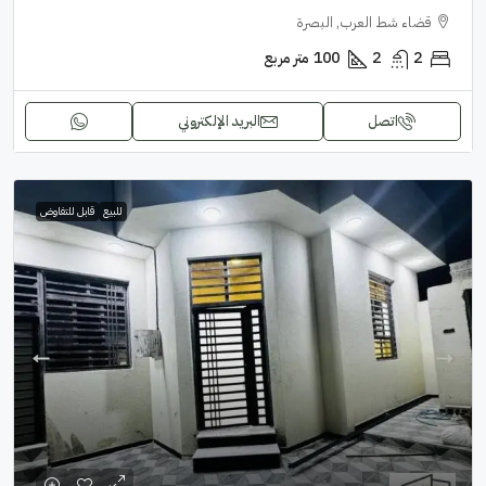
قضاء شط العرب, البصرة
2
2
100
متر مربع
اتصل
البريد الإلكتروني
للبيع
قابل للتفاوض