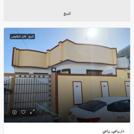
للبيع
للبيع
قابل للتفاوض
دار زراعي, زراعي