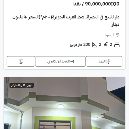
90,000,000IQD
/ نقدا
دار للبيع في البصرة٬ شط العرب الجزيرة(٢٠٠م²)السعر ٩٠مليون
دينار
البصرة
2
2
200
متر مربع
اتصل
البريد الإلكتروني
للبيع
قابل للتفاوض