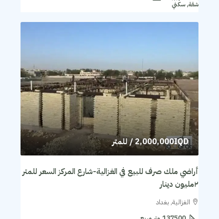
شقة, سكني
2,000,000IQD
/ للمتر
أراضي ملك صرف للبيع في الغزالية-شارع المركز السعر للمتر
٢مليون دينار
الغزالية, بغداد
137500
متر مربع