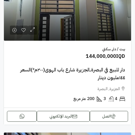
بيت / دار, سكني
144,000,000IQD
دار للبيع في البصرة٬الجزيرة شارع باب الهوى(٢٠٠م²)السعر
١٤٤مليون دينار
الجزيرة, البصرة
4
3
200
متر مربع
اتصل
البريد الإلكتروني