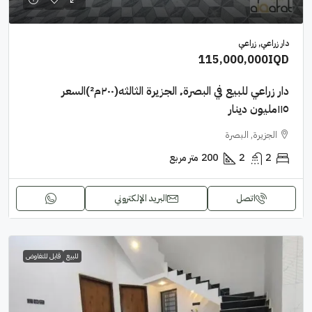
دار زراعي, زراعي
115,000,000IQD
دار زراعي للبيع في البصرة٬ الجزيرة الثالثه(٢٠٠م²)السعر
١١٥مليون دينار
الجزيرة, البصرة
2
2
200
متر مربع
اتصل
البريد الإلكتروني
للبيع
قابل للتفاوض