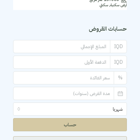
ارض سكنية, سكني
حسابات القروض
IQD
IQD
%
شهريا
حساب