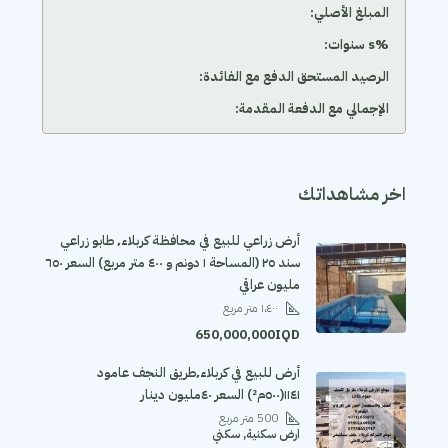
المبلغ الأصلي:
‫%s سنوات:
الرصيد المستحق الدفع مع الفائدة:
الإجمالي مع الدفعة المقدمة:
اخر مشاهداتك
أرض زراعي للبيع في محافظة كربلاء٬ طابو زراعي
سند ٢٥ (المساحة ١ دونم و ٤٠٠ متر مربع) السعر ٦٥٠
مليون عراقي
١،٤٠٠
متر مربع
650,000,000IQD
أرض للبيع في كربلاء٬طريق النجف عامود
١١٤١(٥٠٠م²) السعر ٤٠مليون دينار
500
متر مربع
ارض سكنية, سكني