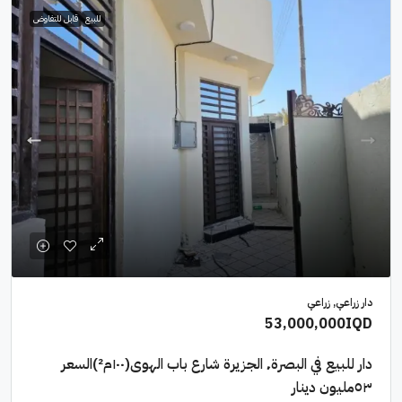
للبيع
قابل للتفاوض
دار زراعي, زراعي
53,000,000IQD
دار للبيع في البصرة٬ الجزيرة شارع باب الهوى(١٠٠م²)السعر
٥٣مليون دينار