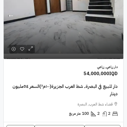
دار زراعي, زراعي
54,000,000IQD
دار للبيع في البصرة٬ شط العرب الجزيرة(١٠٠م²)السعر ٥٤مليون
دينار
قضاء شط العرب, البصرة
2
2
100
متر مربع