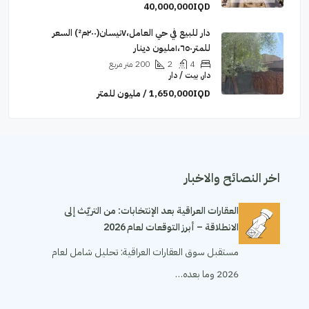
40,000,000IQD
دار للبيع في حي العامل،٧نيسان(٢٠٠م²) السعر
للمتر١،٦٥٠مليون دينار
4
2
200
متر مربع
دار, بيت / دار
1,650,000IQD / مليون للمتر
اخر النصائح والاخبار
العقارات العراقية بعد الإنتخابات: من التريّث إلى
الانطلاقة – أبرز التوقعات لعام 2026
مستقبل سوق العقارات العراقية: تحليل شامل لعام
2026 وما بعده…