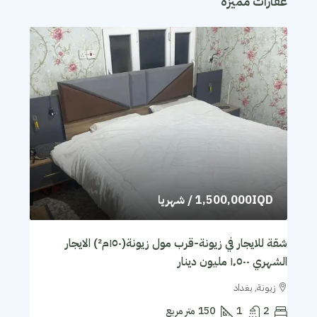
عقارات مميزة
1,500,000IQD
/ شهريا
شقة للايجار في زيونة-قرب مول زيونة(١٥٠م²) الايجار
الشهري ١٬٥٠٠ مليون دينار
زيونة, بغداد
2
1
150
متر مربع