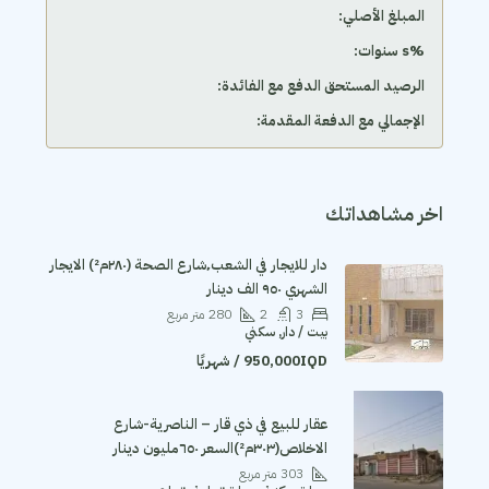
المبلغ الأصلي:
‫%s سنوات:
الرصيد المستحق الدفع مع الفائدة:
الإجمالي مع الدفعة المقدمة:
اخر مشاهداتك
دار للايجار في الشعب٬شارع الصحة (٢٨٠م²) الايجار
الشهري ٩٥٠ الف دينار
3
2
280
متر مربع
بيت / دار, سكني
950,000IQD / شهريًا
عقار للبيع في ذي قار – الناصرية-شارع
الاخلاص(٣٠٣م²)السعر ٦٥٠مليون دينار
303
متر مربع