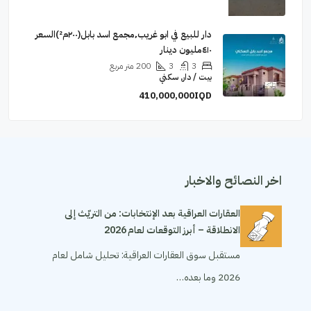
دار للبيع في ابو غريب٬مجمع اسد بابل(٢٠٠م²)السعر
٤١٠مليون دينار
3
3
200
متر مربع
بيت / دار, سكني
410,000,000IQD
اخر النصائح والاخبار
العقارات العراقية بعد الإنتخابات: من التريّث إلى
الانطلاقة – أبرز التوقعات لعام 2026
مستقبل سوق العقارات العراقية: تحليل شامل لعام
2026 وما بعده…