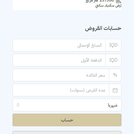
137500
متر مربع
ارض سكنية, سكني
حسابات القروض
IQD
IQD
%
شهريا
حساب