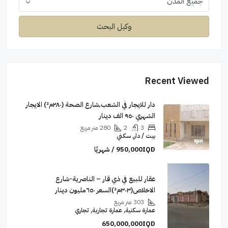
جميع المدن
وكيل البحث
Recent Viewed
دار للايجار في الشعب٬شارع الصحة (٢٨٠م²) الايجار
الشهري ٩٥٠ الف دينار
3
2
280
متر مربع
بيت / دار, سكني
950,000IQD / شهريًا
عقار للبيع في ذي قار – الناصرية-شارع
الاخلاص(٣٠٣م²)السعر ٦٥٠مليون دينار
303
متر مربع
عمارة سكنية, عمارة تجارية, تجاري
650,000,000IQD