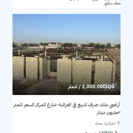
شقة, سكني
2,000,000IQD
/ للمتر
أراضي ملك صرف للبيع في الغزالية-شارع المركز السعر للمتر
٢مليون دينار
الغزالية, بغداد