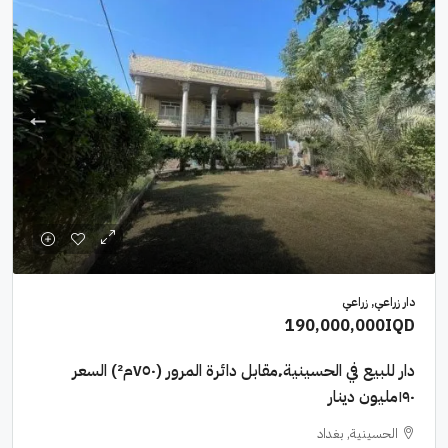
دار زراعي, زراعي
190,000,000IQD
دار للبيع في الحسينية٬مقابل دائرة المرور (٧٥٠م²) السعر
١٩٠مليون دينار
الحسينية, بغداد