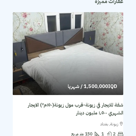
عقارات مميزة
1,500,000IQD
/ شهريا
شقة للايجار في زيونة-قرب مول زيونة(١٥٠م²) الايجار
الشهري ١٬٥٠٠ مليون دينار
زيونة, بغداد
2
1
150
متر مربع