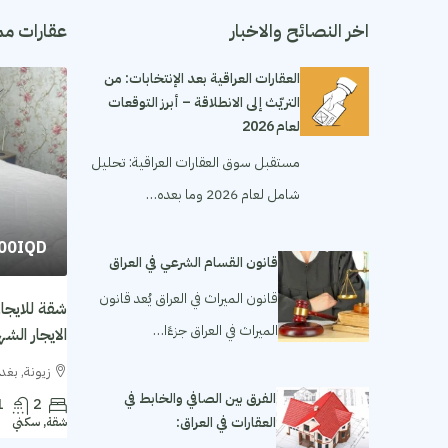
اخر النصائح والاخبار
عقارات مم
العقارات العراقية بعد الإنتخابات: من
التريّث إلى الانطلاقة – أبرز التوقعات
لعام 2026
مستقبل سوق العقارات العراقية: تحليل
شامل لعام 2026 وما بعده…
000IQD
قانون القسام الشرعي في العراق
قانون الميراث في العراق يُعد قانون
الميراث في العراق جزءًا…
الايجار الشهري ١٬٥٠٠ مل
زيونة, بغدا
الفرق بين الصافي والخابط في
1
2
العقارات في العراق:
شقة, سكني