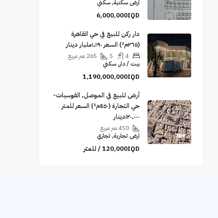
ارض سكنية, سكني
6,000,000IQD
دار ركن للبيع في حي القاهرة
(٢٦٥م²) السعر ١٬١٩٠مليار دينار
4
5
265
متر مربع
بيت / دار, سكني
1,190,000,000IQD
أرض للبيع في الموصل٬ القوسيات-
حي التجارة (٤٥٠م²) السعر للمتر
١٢٠٬٠٠٠دينار
450
متر مربع
ارض تجارية, تجاري
120,000IQD / للمتر