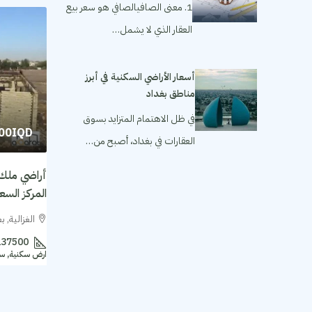
1. معنى الصافيالصافي هو سعر بيع
العقار الذي لا يشمل…
أسعار الأراضي السكنية في أبرز
مناطق بغداد
في ظل الاهتمام المتزايد بسوق
000IQD
العقارات في بغداد، أصبح من…
أراضي ملك 
المركز السعر للمتر 
الغزالية, ب
137500
ارض سكنية, س