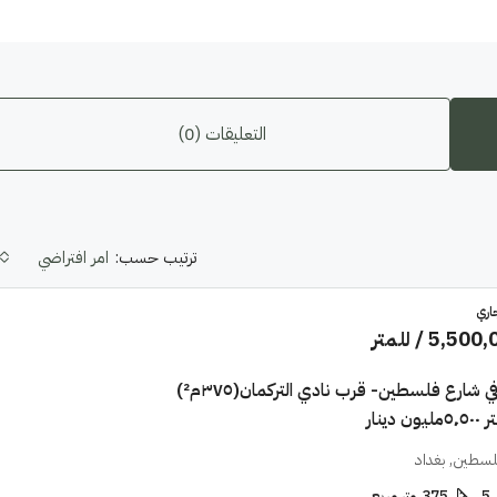
التعليقات (0)
ترتيب حسب:
امر افتراضي
اري
5,500,
/ للمتر
دار للبيع في شارع فلسطين- قرب نادي التركمان(٣٧٥م²)
دينار
سطين, بغداد
5
375
متر مربع