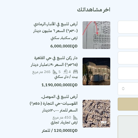
اخر مشاهداتك
أرض للبيع في الأنبار،الرمادي
(٣٠٠م²) السعر ٦ مليون دينار
ارض سكنية, سكني
6,000,000IQD
دار ركن للبيع في حي القاهرة
(٢٦٥م²) السعر ١٬١٩٠مليار دينار
4
5
265
متر مربع
بيت / دار, سكني
1,190,000,000IQD
أرض للبيع في الموصل٬
القوسيات-حي التجارة (٤٥٠م²)
السعر للمتر ١٢٠٬٠٠٠دينار
450
متر مربع
ارض تجارية, تجاري
120,000IQD / للمتر