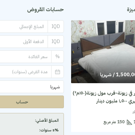
يزة
حسابات القروض
IQD
IQD
%
1,500,
/ شهريا
شهريا
شقة للايجار في زيونة-قرب مول زيونة(١٥٠م²)
يون دينار
حساب
د
المبلغ الأصلي:
150
متر مربع
‫%s سنوات: