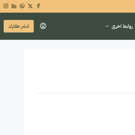
روابط اخرى
انشر عقارك