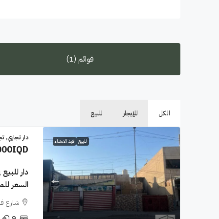
قوائم (1)
الكل
للإيجار
للبيع
دار تجاري, تج
للبيع
قيد الانشاء
000IQD
السعر للمتر ٥٬٥٠٠مليون 
شارع فل
9