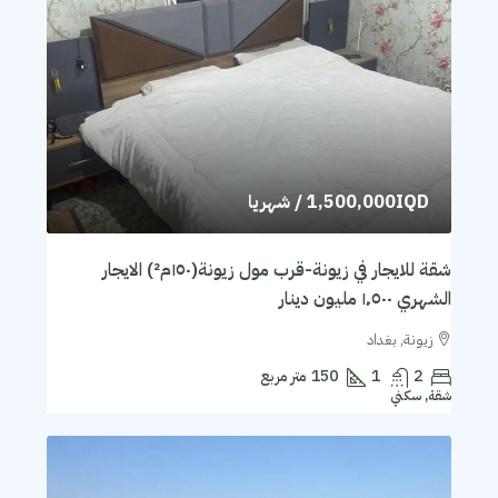
1,500,000IQD
/ شهريا
شقة للايجار في زيونة-قرب مول زيونة(١٥٠م²) الايجار
الشهري ١٬٥٠٠ مليون دينار
زيونة, بغداد
2
1
150
متر مربع
شقة, سكني