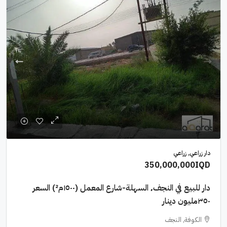
دار زراعي, زراعي
350,000,000IQD
دار للبيع في النجف٬ السهلة-شارع المعمل (١٥٠٠م²) السعر
٣٥٠مليون دينار
الكوفة, النجف