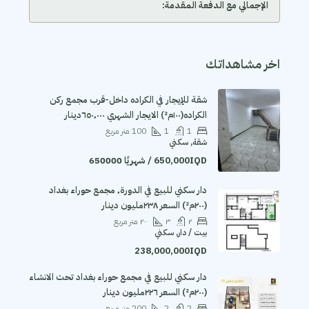
الإجمالي مع الدفعة المقدمة:
اخر مشاهداتك
شقة للإيجار في الكراده داخل-قرب مجمع ركن
الكراده(١٠٠م²) الايجار الشهري ٦٥٠٬٠٠٠دينار
1
1
100
متر مربع
شقة, سكني
650,000IQD / شهريًا 650000
دار سكني للبيع في الدورة٬ مجمع حوراء بغداد
(٢٠٠م²) السعر ٢٣٨مليون دينار
٢
٣
٢٠٠
متر مربع
بيت / دار, سكني
238,000,000IQD
دار سكني للبيع في مجمع حوراء بغداد تحت الانشاء
(٢٠٠م²) السعر ٢٢٦مليون دينار
2
2
200
متر مربع