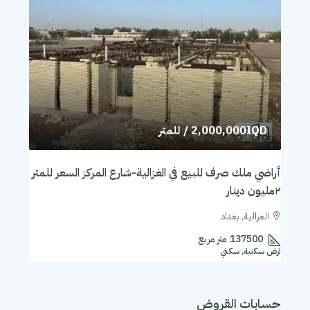
2,000,000IQD
/ للمتر
أراضي ملك صرف للبيع في الغزالية-شارع المركز السعر للمتر
٢مليون دينار
الغزالية, بغداد
137500
متر مربع
ارض سكنية, سكني
حسابات القروض