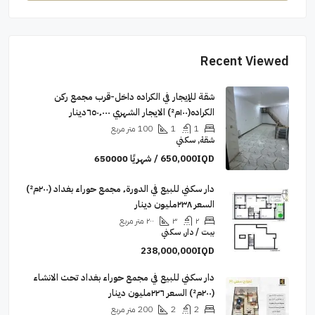
Recent Viewed
شقة للإيجار في الكراده داخل-قرب مجمع ركن
الكراده(١٠٠م²) الايجار الشهري ٦٥٠٬٠٠٠دينار
1
1
100
متر مربع
شقة, سكني
650,000IQD / شهريًا 650000
دار سكني للبيع في الدورة٬ مجمع حوراء بغداد (٢٠٠م²)
السعر ٢٣٨مليون دينار
٢
٣
٢٠٠
متر مربع
بيت / دار, سكني
238,000,000IQD
دار سكني للبيع في مجمع حوراء بغداد تحت الانشاء
(٢٠٠م²) السعر ٢٢٦مليون دينار
2
2
200
متر مربع