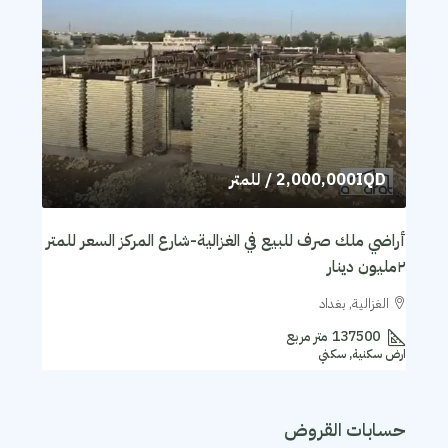
2,000,000IQD
/ للمتر
أراضي ملك صرف للبيع في الغزالية-شارع المركز السعر للمتر
٢مليون دينار
الغزالية, بغداد
137500
متر مربع
ارض سكنية, سكني
حسابات القروض