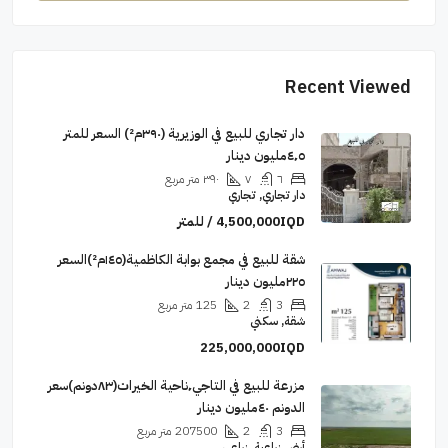
Recent Viewed
دار تجاري للبيع في الوزيرية (٣٩٠م²) السعر للمتر
٤٬٥مليون دينار
٦
٧
٣٩٠
متر مربع
دار تجاري, تجاري
4,500,000IQD / للمتر
‏شقة للبيع في مجمع بوابة الكاظمية(١٤٥م²)السعر
٢٢٥مليون دينار
3
2
125
متر مربع
شقة, سكني
225,000,000IQD
مزرعة للبيع في التاجي٬ناحية الخيرات(٨٣دونم)سعر
الدونم ٤٠مليون دينار
3
2
207500
متر مربع
أرض زراعية, زراعي