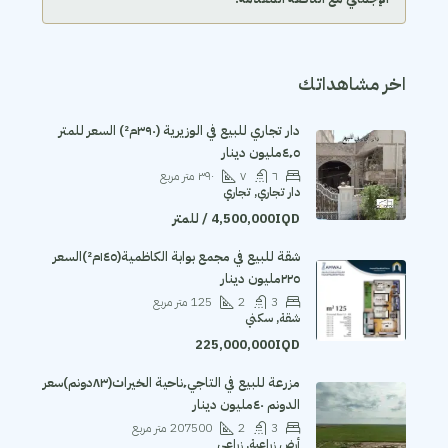
اخر مشاهداتك
دار تجاري للبيع في الوزيرية (٣٩٠م²) السعر للمتر
٤٬٥مليون دينار
٦
٧
٣٩٠
متر مربع
دار تجاري, تجاري
4,500,000IQD / للمتر
‏شقة للبيع في مجمع بوابة الكاظمية(١٤٥م²)السعر
٢٢٥مليون دينار
3
2
125
متر مربع
شقة, سكني
225,000,000IQD
مزرعة للبيع في التاجي٬ناحية الخيرات(٨٣دونم)سعر
الدونم ٤٠مليون دينار
3
2
207500
متر مربع
أرض زراعية, زراعي