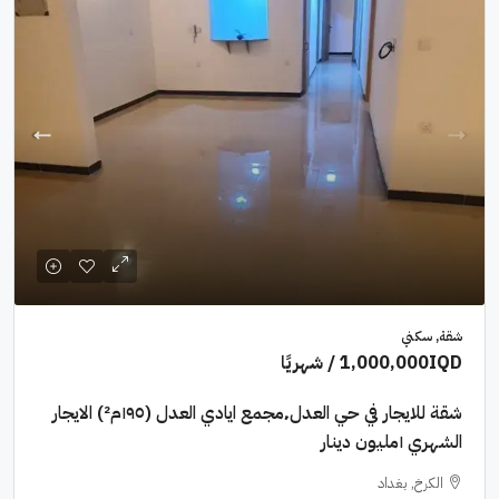
شقة, سكني
1,000,000IQD
/ شهريًا
شقة للايجار في حي العدل٬مجمع ايادي العدل (١٩٥م²) الايجار
الشهري ١مليون دينار
الكرخ, بغداد