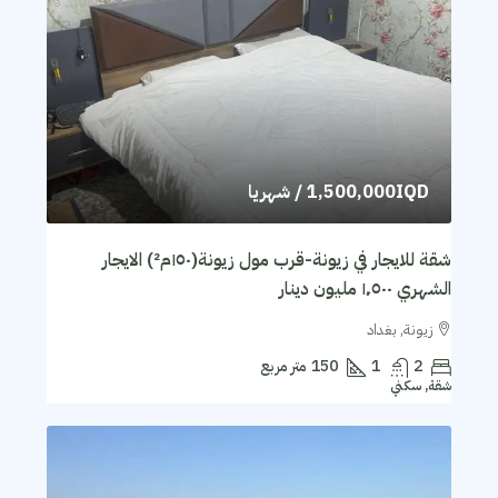
1,500,000IQD
/ شهريا
شقة للايجار في زيونة-قرب مول زيونة(١٥٠م²) الايجار
الشهري ١٬٥٠٠ مليون دينار
زيونة, بغداد
2
1
150
متر مربع
شقة, سكني