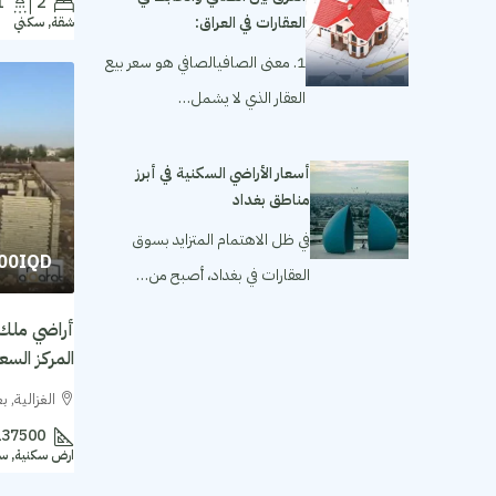
1
2
العقارات في العراق:
شقة, سكني
1. معنى الصافيالصافي هو سعر بيع
العقار الذي لا يشمل…
أسعار الأراضي السكنية في أبرز
مناطق بغداد
في ظل الاهتمام المتزايد بسوق
000IQD
العقارات في بغداد، أصبح من…
أراضي ملك 
المركز السعر للمتر 
الغزالية, ب
137500
ارض سكنية, س