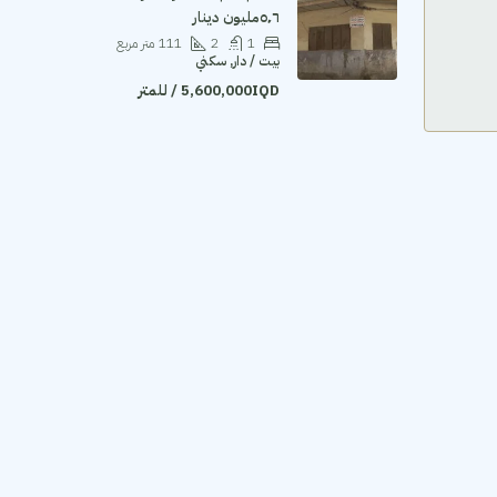
٥٬٦مليون دينار
1
2
111
متر مربع
بيت / دار, سكني
5,600,000IQD / للمتر