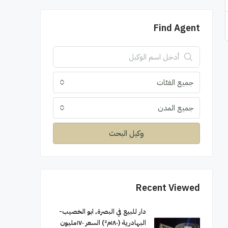
Find Agent
جميع الفئات
جميع المدن
وكيل البحث
Recent Viewed
دار للبيع في البصرة٬ ابو الخصيب-
البهادرية (١٨٠م²) السعر ١٧٠مليون