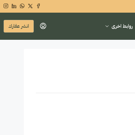
روابط اخرى
انشر عقارك