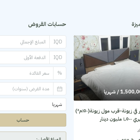
يزة
حسابات القروض
IQD
IQD
%
1,500,
/ شهريا
شهريا
شقة للايجار في زيونة-قرب مول زيونة(١٥٠م²)
يون دينار
حساب
د
المبلغ الأصلي: