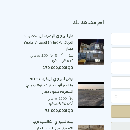
اخر مشاهداتك
دار للبيع في البصرة٬ ابو الخصيب-
البهادرية (١٨٠م²) السعر ١٧٠مليون
دينار
4
5
180
متر مربع
دار زراعي, زراعي
170,000,000IQD
أرض للبيع في ابو غريب – 10
مناصير قرب مركز عكركوف(دونم)
السعر ٧٥مليون دينار
2500
متر مربع
أرض زراعية, زراعي
75,000,000IQD
بيت للبيع في الكاظميه قرب
الامام (١١١م²) السعر للمتر