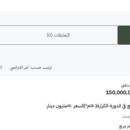
التعليقات (0)
ترتيب حسب:
امر افتراضي
 سكني
150,000,
ة-الكرارة(١٥٠م²)السعر ١٥٠مليون دينار
بغداد
تر مربع