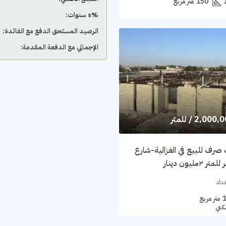
150
متر مربع
‫%s سنوات:
الرصيد المستحق الدفع مع الفائدة:
الإجمالي مع الدفعة المقدمة:
2,000,
/ للمتر
صرف للبيع في الغزالية-شارع
٢مليون دينار
غداد
متر مربع
كني