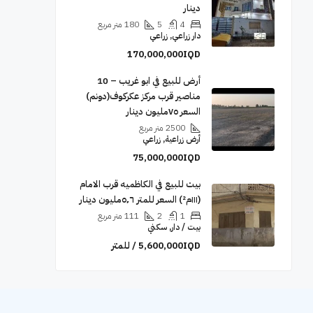
دينار
4
5
180
متر مربع
دار زراعي, زراعي
170,000,000IQD
أرض للبيع في ابو غريب – 10
مناصير قرب مركز عكركوف(دونم)
السعر ٧٥مليون دينار
2500
متر مربع
أرض زراعية, زراعي
75,000,000IQD
بيت للبيع في الكاظميه قرب الامام
(١١١م²) السعر للمتر ٥٬٦مليون دينار
1
2
111
متر مربع
بيت / دار, سكني
5,600,000IQD / للمتر