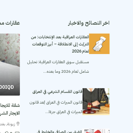
اخر النصائح والاخبار
عقارات مم
العقارات العراقية بعد الإنتخابات: من
التريّث إلى الانطلاقة – أبرز التوقعات
لعام 2026
مستقبل سوق العقارات العراقية: تحليل
شامل لعام 2026 وما بعده…
000IQD
قانون القسام الشرعي في العراق
قانون الميراث في العراق يُعد قانون
الميراث في العراق جزءًا…
الايجار الشهري ١٬٥٠٠ مل
زيونة, بغدا
الفرق بين الصافي والخابط في