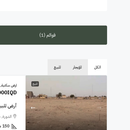
قوائم (1)
الكل
للإيجار
للبيع
للبيع
ارض سكنية,
000IQD
أرض للبيع في الدور
الدورة, 
150
م