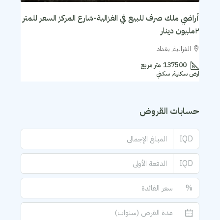
أراضي ملك صرف للبيع في الغزالية-شارع المركز السعر للمتر
٢مليون دينار
الغزالية, بغداد
137500
متر مربع
ارض سكنية, سكني
حسابات القروض
IQD
IQD
%