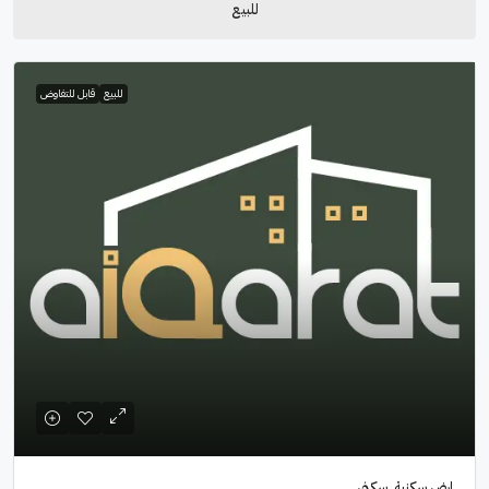
للبيع
للبيع
قابل للتفاوض
ارض سكنية, سكني