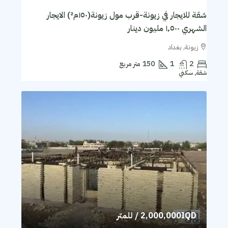
شقة للايجار في زيونة-قرب مول زيونة(١٥٠م²) الايجار
الشهري ١٬٥٠٠ مليون دينار
زيونة, بغداد
2
1
150
متر مربع
شقة, سكني
2,000,000IQD
/ للمتر