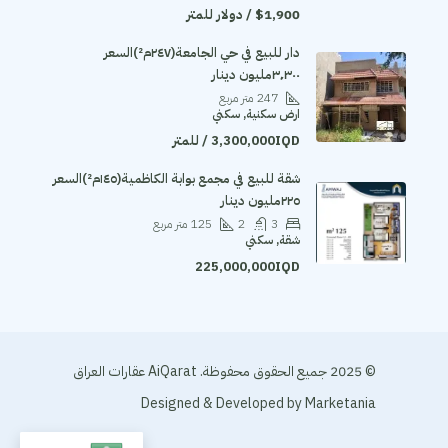
$1,900 / دولار للمتر
دار للبيع في حي الجامعة(٢٤٧م²)السعر
٣٬٣٠٠مليون دينار
247
متر مربع
ارض سكنية, سكني
3,300,000IQD / للمتر
‏شقة للبيع في مجمع بوابة الكاظمية(١٤٥م²)السعر
٢٢٥مليون دينار
3
2
125
متر مربع
شقة, سكني
225,000,000IQD
© 2025 جميع الحقوق محفوظة. AiQarat عقارات العراق
Designed & Developed by
Marketania