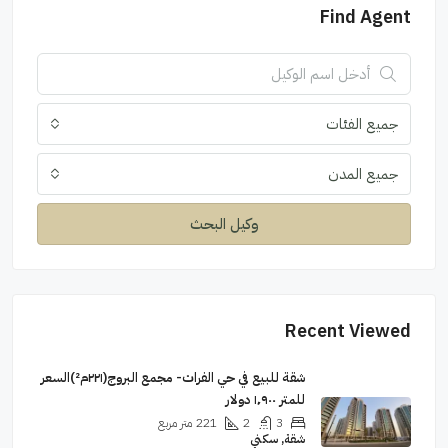
Find Agent
جميع الفئات
جميع المدن
وكيل البحث
Recent Viewed
شقة للبيع في حي الفرات- مجمع البروج(٢٢١م²)السعر
للمتر ١٬٩٠٠ دولار
3
2
221
متر مربع
شقة, سكني