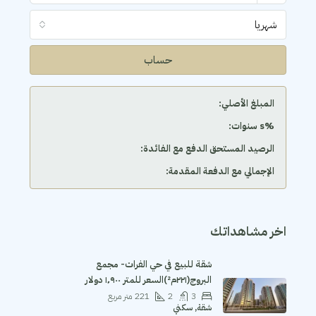
شهريا
حساب
المبلغ الأصلي:
‫%s سنوات:
الرصيد المستحق الدفع مع الفائدة:
الإجمالي مع الدفعة المقدمة:
اخر مشاهداتك
شقة للبيع في حي الفرات- مجمع
البروج(٢٢١م²)السعر للمتر ١٬٩٠٠ دولار
3
2
221
متر مربع
شقة, سكني