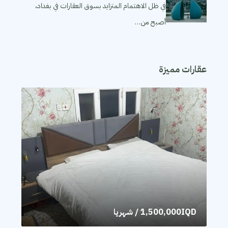
في ظل الاهتمام المتزايد بسوق العقارات في بغداد،
أصبح من…
عقارات مميزة
1,500,000IQD
/ شهريا