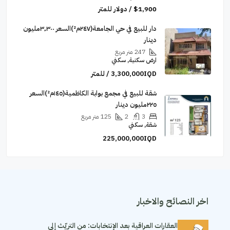
$1,900 / دولار للمتر
دار للبيع في حي الجامعة(٢٤٧م²)السعر ٣٬٣٠٠مليون
دينار
247
متر مربع
ارض سكنية, سكني
3,300,000IQD / للمتر
‏شقة للبيع في مجمع بوابة الكاظمية(١٤٥م²)السعر
٢٢٥مليون دينار
3
2
125
متر مربع
شقة, سكني
225,000,000IQD
اخر النصائح والاخبار
العقارات العراقية بعد الإنتخابات: من التريّث إلى