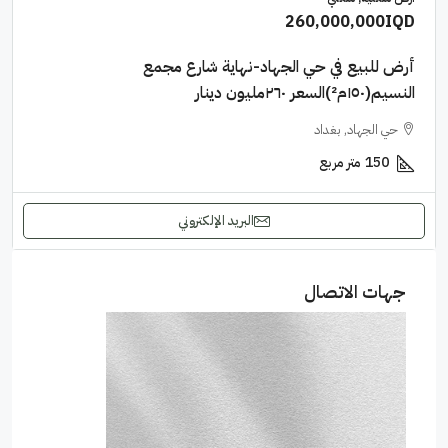
260,000,000IQD
أرض للبيع في حي الجهاد-نهاية شارع مجمع
النسيم(١٥٠م²)السعر ٢٦٠مليون دينار
حي الجهاد, بغداد
150
متر مربع
البريد الإلكتروني
جهات الاتصال