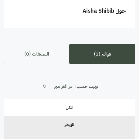
حول Aisha Shibib
قوائم (1)
التعليقات (0)
ترتيب حسب:
امر افتراضي
الكل
للإيجار