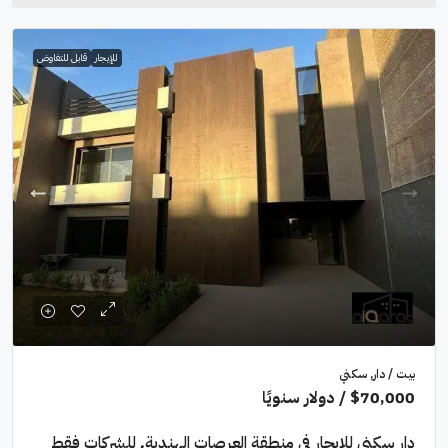
للإيجار
قابل للتفاوض
بيت / دار, سكني
$70,000
/ دولار سنويًا
دار سكني للايجار في منطقة العرصات الهندية٬ للشركات فقط