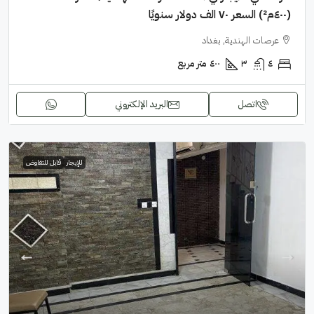
(٤٠٠م²) السعر ٧٠ الف دولار سنويًا
عرصات الهندية, بغداد
٤
٣
٤٠٠
متر مربع
اتصل
البريد الإلكتروني
للإيجار
قابل للتفاوض