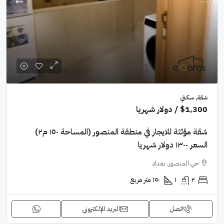
شقة, سكني
$1,300
/ دولار شهريا
شقة مؤثثة للايجار في منطقة المنصور (المساحة ١٥٠ م٢)
السعر ١٣٠٠ دولار شهريا
حي المنصور, بغداد
٢
١
١٥٠
متر مربع
اتصل
البريد الإلكتروني