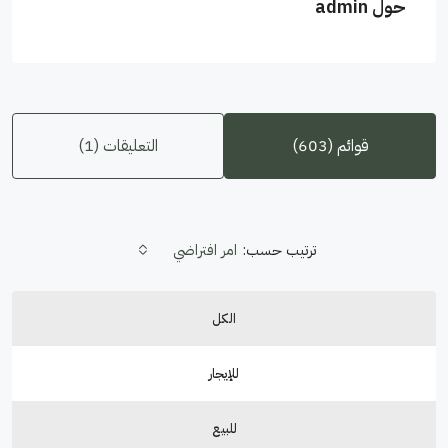
حول admin
قوائم (603)
التعليقات (1)
ترتيب حسب:
امر افتراضي
الكل
للإيجار
للبيع