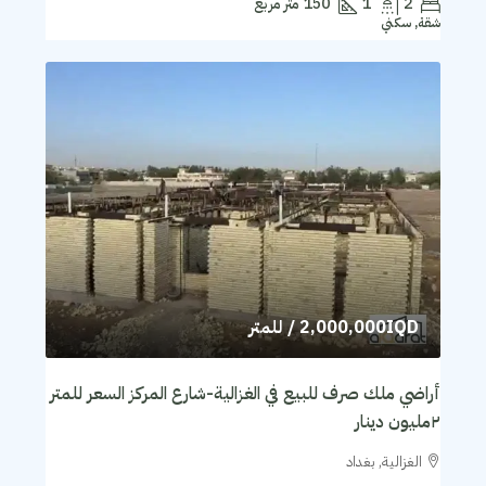
2
1
150
متر مربع
شقة, سكني
2,000,000IQD
/ للمتر
أراضي ملك صرف للبيع في الغزالية-شارع المركز السعر للمتر
٢مليون دينار
الغزالية, بغداد