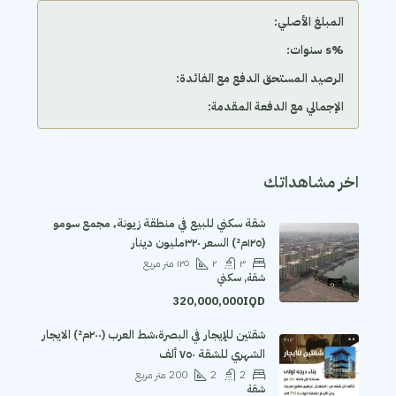
المبلغ الأصلي:
‫%s سنوات:
الرصيد المستحق الدفع مع الفائدة:
الإجمالي مع الدفعة المقدمة:
اخر مشاهداتك
شقة سكني للبيع في منطقة زيونة٬ مجمع سومو
(١٢٥م²) السعر ٣٢٠مليون دينار
٣
٢
١٢٥
متر مربع
شقة, سكني
320,000,000IQD
شقتين للإيجار في البصرة،شط العرب (٢٠٠م²) الايجار
الشهري للشقة ٧٥٠ ألف
2
2
200
متر مربع
شقة