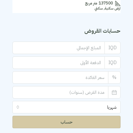
137500
متر مربع
ارض سكنية, سكني
حسابات القروض
IQD
IQD
%
شهريا
حساب