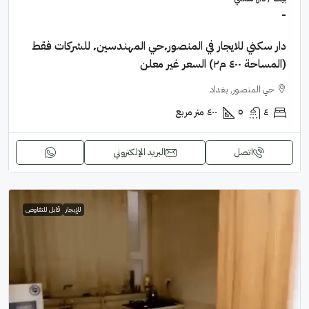
-
دار سكني للايجار في المنصور٬حي المهندسين٬ للشركات فقط
(المساحة ٤٠٠ م٢) السعر غير معلن
حي المنصور, بغداد
٤
٥
٤٠٠
متر مربع
اتصل
البريد الإلكتروني
للإيجار
قابل للتفاوض