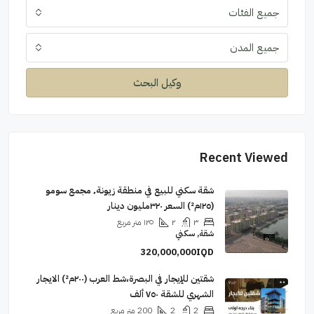
جميع الفئات
جميع المدن
وكيل البحث
Recent Viewed
شقة سكني للبيع في منطقة زيونة٬ مجمع سومو
(١٢٥م²) السعر ٣٢٠مليون دينار
٣
٢
١٢٥
متر مربع
شقة, سكني
320,000,000IQD
شقتين للإيجار في البصرة،شط العرب (٢٠٠م²) الايجار
الشهري للشقة ٧٥٠ ألف
2
2
200
متر مربع