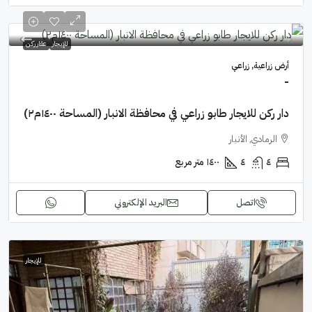
للإيجار
عقار ركن
أرض زراعية, زراعي
-
دار ركن للايجار طابو زراعي في محافظة الانبار (المساحة ١٤٠٠م٢)
الرمادي, الأنبار
٤
٤
١٤٠٠
متر مربع
اتصل
البريد الإلكتروني
للإيجار