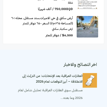
شقة
750,000IQD / ألف شهريًا
أرض سكني في حي الاميرات٬سند مستقل٬ محله ٦٠١
(المساحة ٢٦٥ م٢) السعر ٦٥٠٠ دولار للمتر
ارض سكنية, سكني
$6,500 / دولار للمتر
اخر النصائح والاخبار
العقارات العراقية بعد الإنتخابات: من التريّث إلى
الانطلاقة – أبرز التوقعات لعام 2026
مستقبل سوق العقارات العراقية: تحليل شامل لعام
2026 وما بعده…