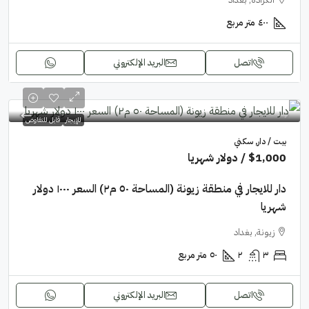
٤٠٠
متر مربع
اتصل
البريد الإلكتروني
للإيجار
قابل للتفاوض
بيت / دار, سكني
$1,000
/ دولار شهريا
دار للايجار في منطقة زيونة (المساحة ٥٠ م٢) السعر ١٠٠٠ دولار
شهريا
زيونة, بغداد
٣
٢
٥٠
متر مربع
اتصل
البريد الإلكتروني