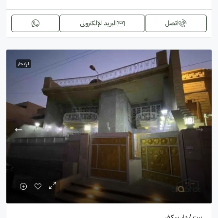
اتصل
البريد الإلكتروني
للإيجار
بيت / دار, سكني