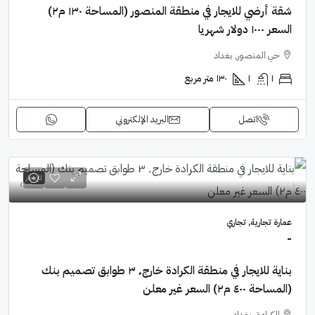
شقة أرضي للايجار في منطقة المنصور (المساحة ١٣٠ م٢)
السعر ١٠٠٠ دولار شهريا
حي المنصور, بغداد
١
١
١٣٠
متر مربع
اتصل
البريد الإلكتروني
للإيجار
عمارة تجارية, تجاري
-
بناية للايجار في منطقة الكرادة خارج٬ ٣ طوابق تصميم بنك
(المساحة ٤٠٠ م٢) السعر غير معلن
الكرادة, بغداد