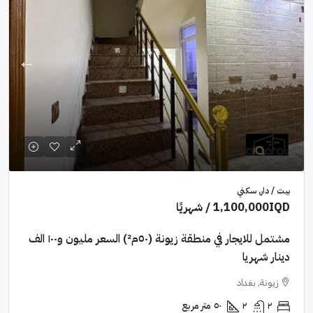
بيت / دار, سكني
1,100,000IQD
/ شهريًا
مشتمل للايجار في منطقة زيونة (٥٠م²) السعر مليون و١٠٠ الف
دينار شهريا
زيونة, بغداد
٢
٢
٥٠
متر مربع