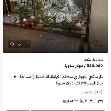
بيت / دار, سكني
$35,000
/ دولار سنويا
دار سكني للايجار في منطقة الكرادة٬ الناظمية (المساحة ٢٠٠
م٢) السعر ٣٥ الف دولار سنويا
الكرادة, بغداد
٥
٣
٢٠٠
متر مربع