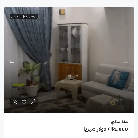
للإيجار
قابل للتفاوض
شقة, سكني
$1,000
/ دولار شهريا