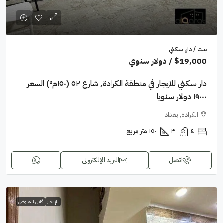
بيت / دار, سكني
$19,000
/ دولار سنوي
دار سكني للايجار في منطقة الكرادة٬ شارع ٥٢ (١٥٠م²) السعر
١٩٠٠٠ دولار سنويا
الكرادة, بغداد
٤
٣
١٥٠
متر مربع
اتصل
البريد الإلكتروني
للإيجار
قابل للتفاوض