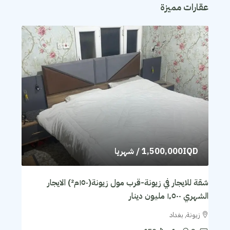
عقارات مميزة
1,500,000IQD
/ شهريا
شقة للايجار في زيونة-قرب مول زيونة(١٥٠م²) الايجار
الشهري ١٬٥٠٠ مليون دينار
زيونة, بغداد