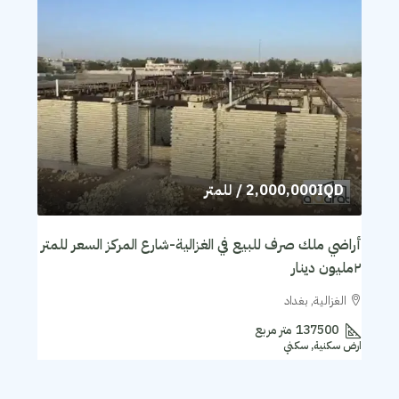
2,000,000IQD
/ للمتر
أراضي ملك صرف للبيع في الغزالية-شارع المركز السعر للمتر
٢مليون دينار
الغزالية, بغداد
137500
متر مربع
ارض سكنية, سكني