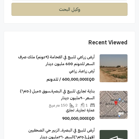
وكيل البحث
Recent Viewed
أرض زراعي للبيع في الفحامة (٩دونم) ملك صرف
السعر للدونم 600 مليون دينار
أرض زراعية, زراعي
600,000,000IQD / للدونم
بناية تجاري للبيع في البصرة٬سوق ٥ميل (١٥٠م²)
السعر ٩٠٠مليون دينار
1
2
150
متر مربع
عمارة تجارية, تجاري
900,000,000IQD
أرض للبيع في البصرة٬ الزبير حي الصحفيين
الاولى(٢٥٠م²)السعر ٢٦٠مليون دينار