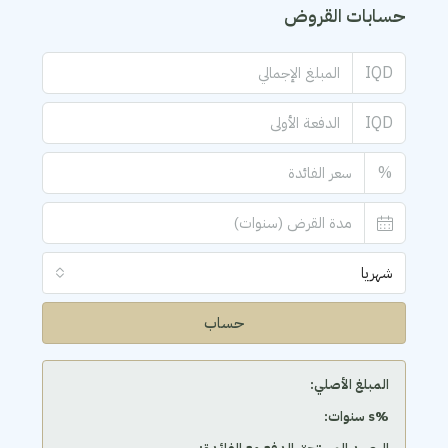
حسابات القروض
IQD
IQD
%
شهريا
حساب
المبلغ الأصلي:
‫%s سنوات: