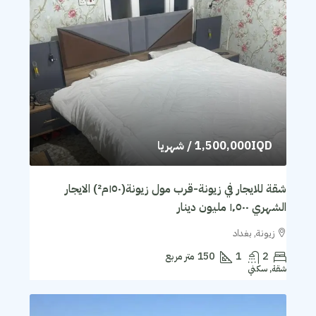
1,500,000IQD
/ شهريا
شقة للايجار في زيونة-قرب مول زيونة(١٥٠م²) الايجار
الشهري ١٬٥٠٠ مليون دينار
زيونة, بغداد
2
1
150
متر مربع
شقة, سكني