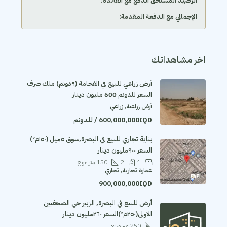
الرصيد المستحق الدفع مع الفائدة:
الإجمالي مع الدفعة المقدمة:
اخر مشاهداتك
أرض زراعي للبيع في الفحامة (٩دونم) ملك صرف
السعر للدونم 600 مليون دينار
أرض زراعية, زراعي
600,000,000IQD / للدونم
بناية تجاري للبيع في البصرة٬سوق ٥ميل (١٥٠م²)
السعر ٩٠٠مليون دينار
1
2
150
متر مربع
عمارة تجارية, تجاري
900,000,000IQD
أرض للبيع في البصرة٬ الزبير حي الصحفيين
الاولى(٢٥٠م²)السعر ٢٦٠مليون دينار
250
متر مربع