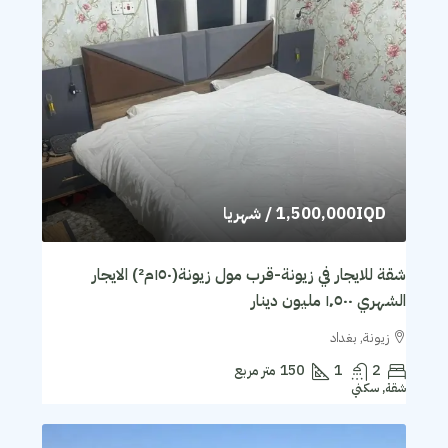
1,500,000IQD
/ شهريا
شقة للايجار في زيونة-قرب مول زيونة(١٥٠م²) الايجار
الشهري ١٬٥٠٠ مليون دينار
زيونة, بغداد
2
1
150
متر مربع
شقة, سكني