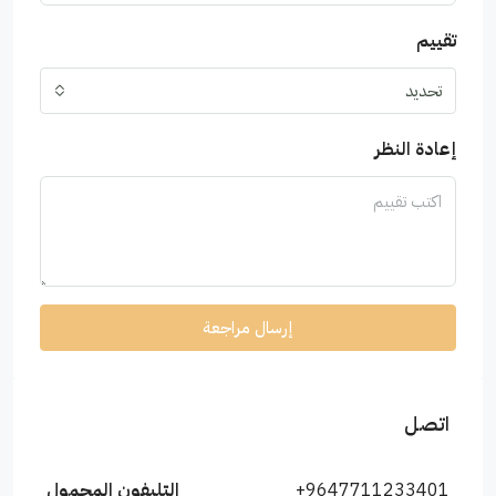
تقييم
تحديد
إعادة النظر
إرسال مراجعة
اتصل
+9647711233401
التليفون المحمول