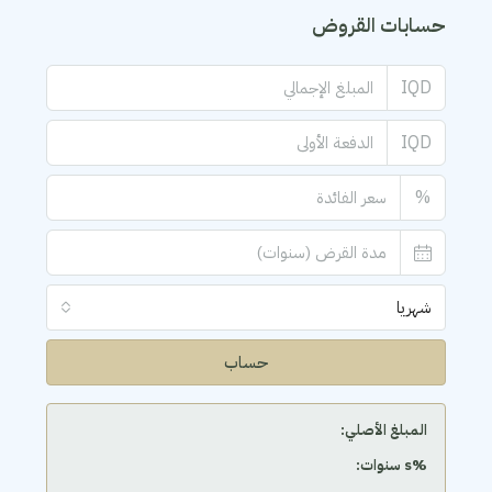
حسابات القروض
IQD
IQD
%
شهريا
حساب
المبلغ الأصلي:
‫%s سنوات: