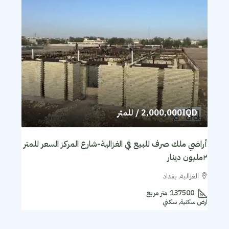
2,000,000IQD
/ للمتر
أراضي ملك صرف للبيع في الغزالية-شارع المركز السعر للمتر
٢مليون دينار
الغزالية, بغداد
137500
متر مربع
ارض سكنية, سكني