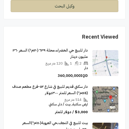
وكيل البحث
Recent Viewed
دار للبيع حي الخضراء،محلة ٦٣٩ (١٢٠م²) السعر ٣٦٠
مليون دينار
2
1
120
متر مربع
دار
360,000,000IQD
دار سكني قديم للبيع في شارع ٥٢-فرع مطعم صدف
(٥١٤م²) السعر للمتر ٣٠٠٠دولار
514
متر مربع
ارض سكنية, بيت / دار, سكني
$3,000 / دولار للمتر
بيت للبيع في النجف٬حي العروبة(١٥٠م²)السعر