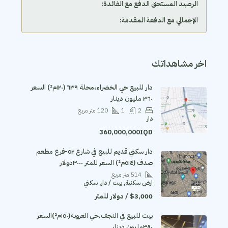
الرصيد المستحق الدفع مع الفائدة:
الإجمالي مع الدفعة المقدمة:
اخر مشاهداتك
دار للبيع حي الخضراء،محلة ٦٣٩ (١٢٠م²) السعر
٣٦٠ مليون دينار
2
1
120
متر مربع
دار
360,000,000IQD
دار سكني قديم للبيع في شارع ٥٢-فرع مطعم
صدف (٥١٤م²) السعر للمتر ٣٠٠٠دولار
514
متر مربع
ارض سكنية, بيت / دار, سكني
$3,000 / دولار للمتر
بيت للبيع في النجف٬حي العروبة(١٥٠م²)السعر
٣٨٠مليون دينار