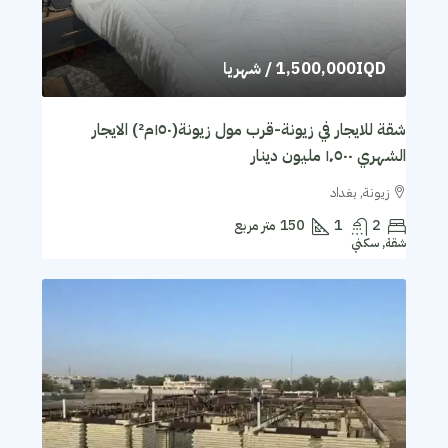
1,500,000IQD
/ شهريا
شقة للايجار في زيونة-قرب مول زيونة(١٥٠م²) الايجار
الشهري ١٬٥٠٠ مليون دينار
زيونة, بغداد
2
1
150
متر مربع
شقة, سكني