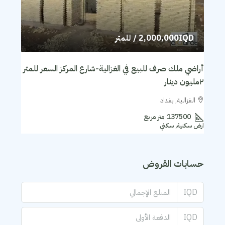
2,000,000IQD
/ للمتر
أراضي ملك صرف للبيع في الغزالية-شارع المركز السعر للمتر
٢مليون دينار
الغزالية, بغداد
137500
متر مربع
ارض سكنية, سكني
حسابات القروض
IQD
IQD