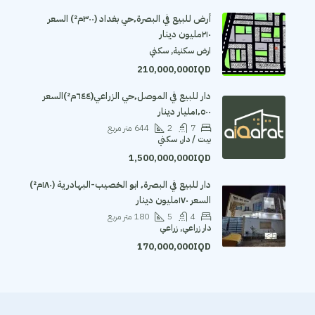
أرض للبيع في البصرة٬حي بغداد (٣٠٠م²) السعر
٢١٠مليون دينار
ارض سكنية, سكني
210,000,000IQD
دار للبيع في الموصل٬حي الزراعي(٦٤٤م²)السعر
١٬٥٠٠مليار دينار
7
2
644
متر مربع
بيت / دار, سكني
1,500,000,000IQD
دار للبيع في البصرة٬ ابو الخصيب-البهادرية (١٨٠م²)
السعر ١٧٠مليون دينار
4
5
180
متر مربع
دار زراعي, زراعي
170,000,000IQD