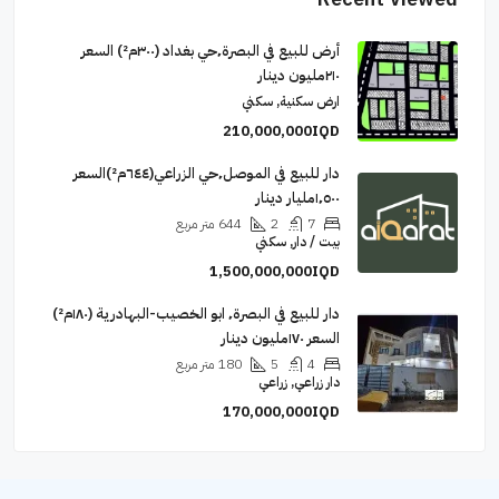
أرض للبيع في البصرة٬حي بغداد (٣٠٠م²) السعر
٢١٠مليون دينار
ارض سكنية, سكني
210,000,000IQD
دار للبيع في الموصل٬حي الزراعي(٦٤٤م²)السعر
١٬٥٠٠مليار دينار
7
2
644
متر مربع
بيت / دار, سكني
1,500,000,000IQD
دار للبيع في البصرة٬ ابو الخصيب-البهادرية (١٨٠م²)
السعر ١٧٠مليون دينار
4
5
180
متر مربع
دار زراعي, زراعي
170,000,000IQD