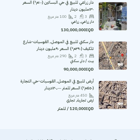
دار زراعي للبيع في حي البساتين (١٠٠م²) السعر
١٣٠مليون دينار
3
2
100
متر مربع
دار زراعي, زراعي
130,000,000IQD
دار سكني للبيع في الموصل٬ القوسيات-شارع
تلكيف (٢٩٠م²) السعر ٩٠مليون دينار
3
2
290
متر مربع
بيت / دار, سكني
90,000,000IQD
أرض للبيع في الموصل٬ القوسيات-حي التجارة
(٤٥٠م²) السعر للمتر ١٢٠٬٠٠٠دينار
450
متر مربع
ارض تجارية, تجاري
120,000IQD / للمتر