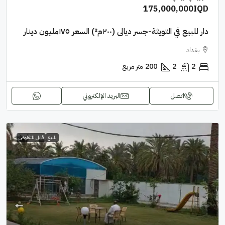
175,000,000IQD
دار للبيع في التويثة-جسر ديالى (٢٠٠م²) السعر ١٧٥مليون دينار
بغداد
2
2
200
متر مربع
اتصل
البريد الإلكتروني
للبيع
قابل للتفاوض