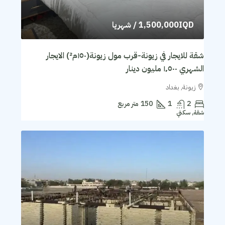
1,500,000IQD
/ شهريا
شقة للايجار في زيونة-قرب مول زيونة(١٥٠م²) الايجار
الشهري ١٬٥٠٠ مليون دينار
زيونة, بغداد
2
1
150
متر مربع
شقة, سكني