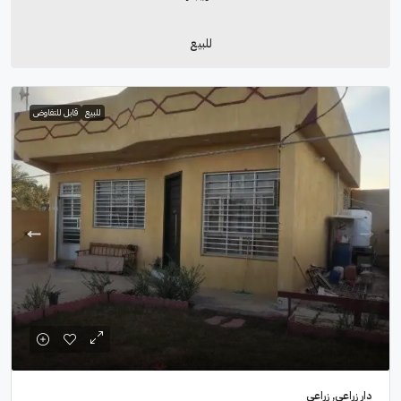
للبيع
للبيع
قابل للتفاوض
دار زراعي, زراعي