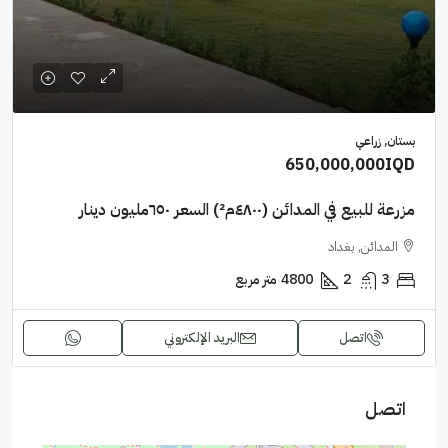
بستان, زراعي
650,000,000IQD
مزرعة للبيع في المدائن (٤٨٠٠م²) السعر ٦٥٠مليون دينار
المدائن, بغداد
3
2
4800
متر مربع
اتصل
البريد الإلكتروني
اتصل