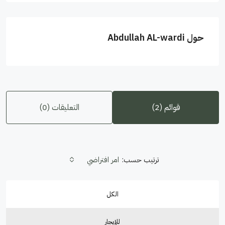
حول Abdullah AL-wardi
قوائم (2)
التعليقات (0)
ترتيب حسب:
امر افتراضي
الكل
للإيجار