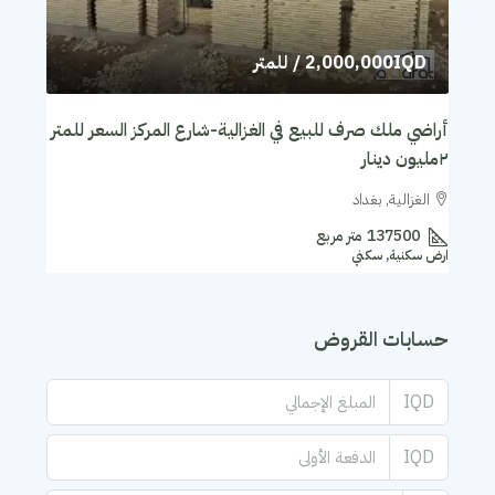
2,000,000IQD
/ للمتر
أراضي ملك صرف للبيع في الغزالية-شارع المركز السعر للمتر
٢مليون دينار
الغزالية, بغداد
137500
متر مربع
ارض سكنية, سكني
حسابات القروض
IQD
IQD