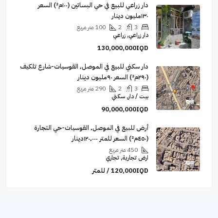
دار زراعي للبيع في حي البساتين (١٠٠م²) السعر
١٣٠مليون دينار
3
2
100
متر مربع
دار زراعي, زراعي
130,000,000IQD
دار سكني للبيع في الموصل٬ القوسيات-شارع تلكيف
(٢٩٠م²) السعر ٩٠مليون دينار
3
2
290
متر مربع
بيت / دار, سكني
90,000,000IQD
أرض للبيع في الموصل٬ القوسيات-حي التجارة
(٤٥٠م²) السعر للمتر ١٢٠٬٠٠٠دينار
450
متر مربع
ارض تجارية, تجاري
120,000IQD / للمتر