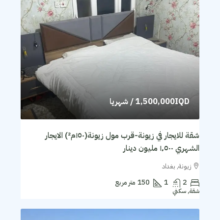
1,500,000IQD
/ شهريا
شقة للايجار في زيونة-قرب مول زيونة(١٥٠م²) الايجار
الشهري ١٬٥٠٠ مليون دينار
زيونة, بغداد
2
1
150
متر مربع
شقة, سكني