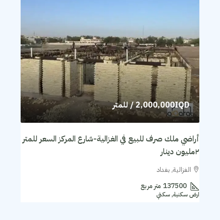
2,000,000IQD
/ للمتر
أراضي ملك صرف للبيع في الغزالية-شارع المركز السعر للمتر
٢مليون دينار
الغزالية, بغداد
137500
متر مربع
ارض سكنية, سكني