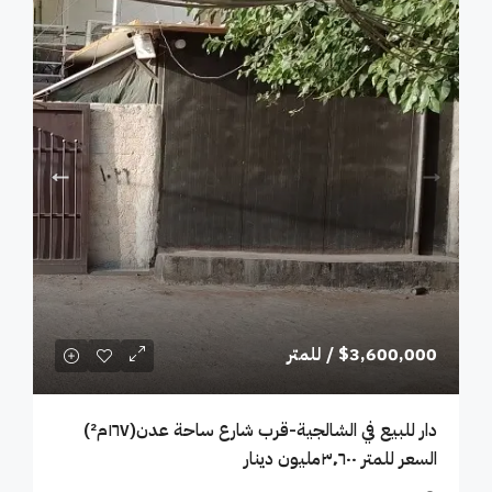
$3,600,000
/ للمتر
دار للبيع في الشالجية-قرب شارع ساحة عدن(١٦٧م²)
السعر للمتر ٣٬٦٠٠مليون دينار