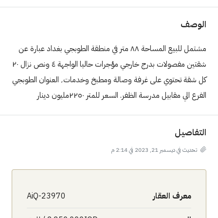
الوصف
مشتمل للبيع المساحة ٨٨ متر في منطقة الطوبجي بغداد عبارة عن
شقتين مفصولات بدرج خارجي مؤجرات حاليا الواجهة ٤ ونص نزال ٢٠
كل شقة تحتوي على غرفة وصالة ومطبخ وخدمات٬ العنوان الطوبجي
الفرع الي مقابيل مدرسة الظفر. السعر للمتر ٢٢٥٠مليون دينار
التفاصيل
تحديث في ديسمبر 21, 2023 في 2:14 م
معرف العقار
AiQ-23970