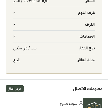
السعر
2,250,000IQD / للمتر
غرف النوم
٢
الغرف
٢
الحمامات
٢
نوع العقار
بيت / دار, سكني
حالة العقار
للبيع
معلومات الاتصال
عرض العقار
سيف صبيح