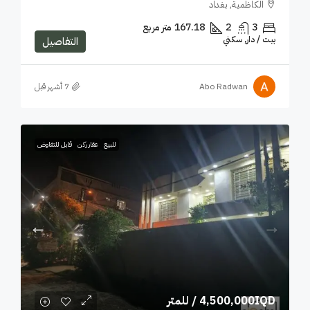
الكاظمية, بغداد
3
2
167.18
متر مربع
بيت / دار, سكني
التفاصيل
Abo Radwan
للبيع
عقار ركن
قابل للتفاوض
4,500,000IQD
/ للمتر