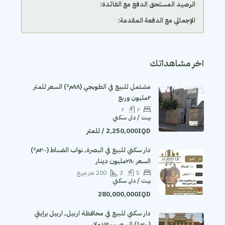
الرصيد المستحق الدفع مع الفائدة:
الإجمالي مع الدفعة المقدمة:
اخر مشاهداتك
مشتمل للبيع في الطوبجي (٨٨م²) السعر للمتر
٢مليون وربع
٢
٢
بيت / دار, سكني
2,250,000IQD / للمتر
دار سكني للبيع في البصرة٬ نواب الضباط (٢٠٠م²)
السعر ٢٨٠مليون دينار
5
3
200
متر مربع
بيت / دار, سكني
280,000,000IQD
دار سكني للبيع في محافظة اربيل٬ اربيل برايتي
(١٠٠م²) السعر ١٢٠٠٠٠دولار