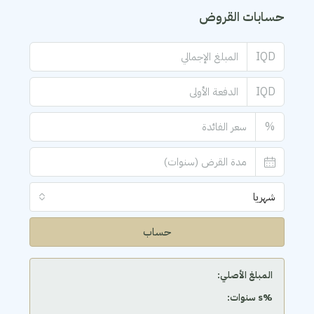
حسابات القروض
IQD
IQD
%
شهريا
حساب
المبلغ الأصلي:
‫%s سنوات: