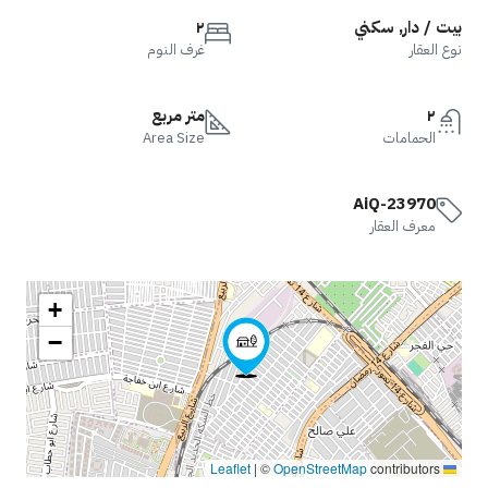
بيت / دار, سكني
٢
نوع العقار
غرف النوم
٢
متر مربع
الحمامات
Area Size
AiQ-23970
معرف العقار
+
−
|
©
OpenStreetMap
contributors
Leaflet