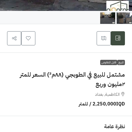
للبيع
قابل للتفاوض
مشتمل للبيع في الطوبجي (٨٨م²) السعر للمتر
٢مليون وربع
الكاظمية, بغداد
2,250,000IQD
/ للمتر
نظرة عامة