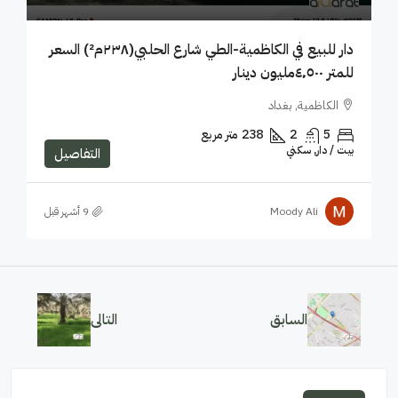
دار للبيع في الكاظمية-الطي شارع الحلبي(٢٣٨م²) السعر
للمتر ٤٬٥٠٠مليون دينار
الكاظمية, بغداد
5
2
238
متر مربع
بيت / دار, سكني
التفاصيل
Moody Ali
السابق
التالى