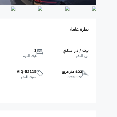
نظرة عامة
بيت / دار, سكني
3
نوع العقار
غرف النوم
103 متر مربع
AiQ-52115
Area Size
معرف العقار