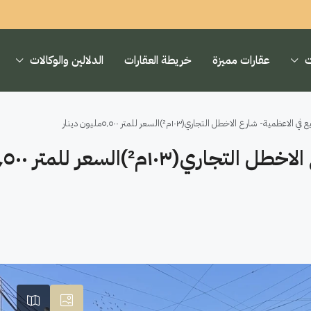
ت
عقارات مميزة
خريطة العقارات
الدلالين والوكالات
ظمية- شارع الاخطل التجاري(١٠٣م²)السعر للمتر ٥٬٥٠٠مليون دينار