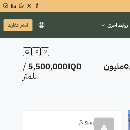
روابط اخرى
انشر عقارك
مشتمل للبيع في الاعظمية- شارع الاخطل التجاري(١٠٣م²)السعر للمتر ٥٬٥٠٠مليون
/
5,500,000IQD
للمتر
Siraj