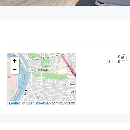
2
+
الحمامات
−
|
©
OpenStreetMap
contributors
Leaflet