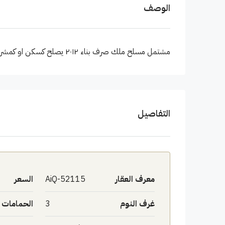
الوصف
مشتمل مسلح ملك صرف بناء ٢٠١٢ يصلح كسكن او كمشروع تجاري
التفاصيل
معرف العقار
AiQ-52115
السعر
غرف النوم
3
الحمامات