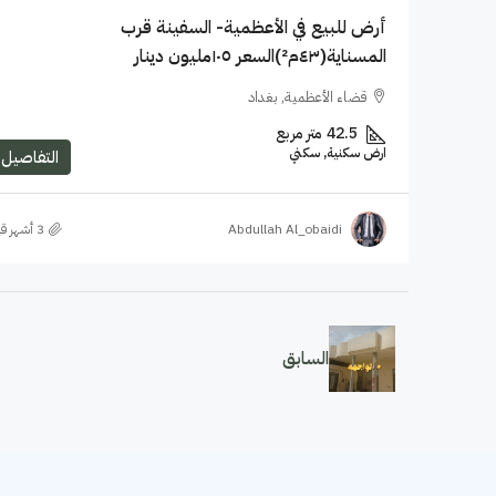
أرض للبيع في الأعظمية- السفينة قرب
المسناية(٤٣م²)السعر ١٠٥مليون دينار
قضاء الأعظمية, بغداد
42.5
متر مربع
ارض سكنية, سكني
التفاصيل
Abdullah Al_obaidi
السابق