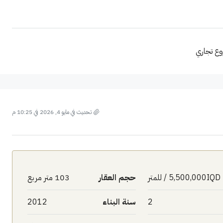
تحديث في مايو 4, 2026 في 10:25 م
5,500,000IQD / للمتر
حجم العقار
103 متر مربع
2
سنة البناء
2012