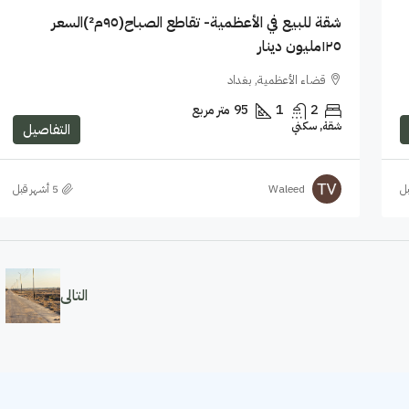
شقة للبيع في الأعظمية- تقاطع الصباح(٩٥م²)السعر
١٢٥مليون دينار
قضاء الأعظمية, بغداد
2
1
95
متر مربع
شقة, سكني
التفاصيل
Waleed
التالى