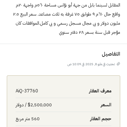
المقابل لسينما بابل من جهة أبو نؤاس مساحة ٥٦٠م واجهة ٢٠م
واقع حال ٦١٠م ٩ طوابق ٧٥ غرفة به ثلاث مصاعد. سعر البيع ٢.٥
مليون دولار و بي مجال مسجل رسمي و بي كامل.الموافقات كان
مؤجر قبل سنة بسعر ٢٨ دفتر سنوي
التفاصيل
تحديث في مايو 8, 2025 في 10:09 ص
معرف العقار
AiQ-37760
السعر
$2,500,000 / دولار
حجم العقار
560 متر مربع