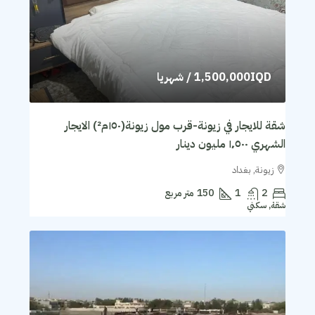
1,500,000IQD
/ شهريا
شقة للايجار في زيونة-قرب مول زيونة(١٥٠م²) الايجار
الشهري ١٬٥٠٠ مليون دينار
زيونة, بغداد
2
1
150
متر مربع
شقة, سكني