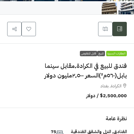
العقارات المميزة
للبيع
قابل للتفاوض
فندق للبيع في الكرادة٬مقابل سينما
بابل(٥٦٠م²)السعر ٢٬٥٠٠مليون دولار
الكرادة, بغداد
$2,500,000
/ دولار
نظرة عامة
الفنادق, النزل والشقق الفندقية
75