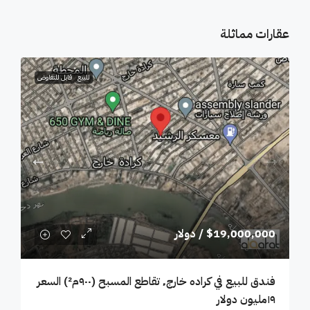
عقارات مماثلة
للبيع
قابل للتفاوض
$19,000,000
/ دولار
فندق للبيع في كراده خارج٬ تقاطع المسبح (٩٠٠م²) السعر
١٩مليون دولار