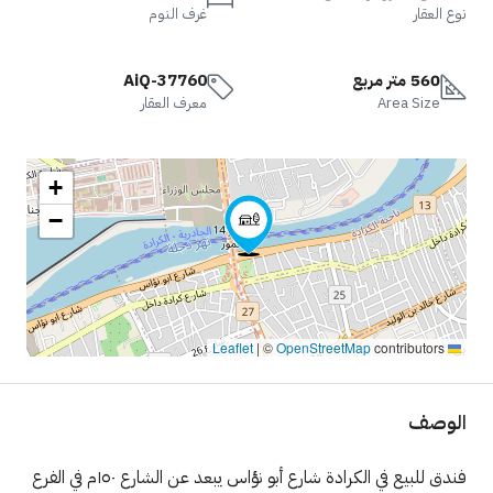
نوع العقار
غرف النوم
560 متر مربع
AiQ-37760
Area Size
معرف العقار
+
−
|
©
OpenStreetMap
contributors
Leaflet
الوصف
فندق للبيع في الكرادة شارع أبو نؤاس يبعد عن الشارع ١٥٠م في الفرع