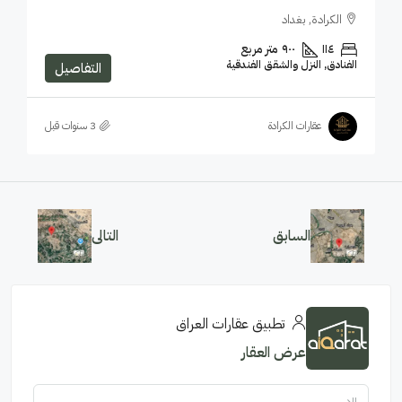
الكرادة, بغداد
١١٤
٩٠٠
متر مربع
الفنادق, النزل والشقق الفندقية
التفاصيل
عقارات الكرادة
السابق
التالى
تطبيق عقارات العراق
عرض العقار