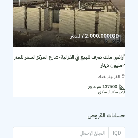
2,000,000IQD
/ للمتر
أراضي ملك صرف للبيع في الغزالية-شارع المركز السعر للمتر
٢مليون دينار
الغزالية, بغداد
137500
متر مربع
ارض سكنية, سكني
حسابات القروض
IQD