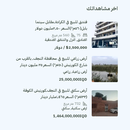
اخر مشاهداتك
فندق للبيع في الكرادة٬مقابل سينما
بابل(٥٦٠م²)السعر ٢٬٥٠٠مليون دولار
75
560
متر مربع
الفنادق, النزل والشقق الفندقية
$2,500,000 / دولار
أرض زراعي للبيع في محافظة النجف٬ بالقرب من
شارع الكورنيش (١٥٠م²) السعر ٢٥ مليون دينار
أرض زراعية, زراعي
25,000,000IQD
أرض سكني للبيع في النجف٬كورنيش الكوفة
(٧٣٢م²) السعر ١٬٤٦٥مليار دينار
732
متر مربع
ارض سكنية, سكني
1,464,000,000IQD