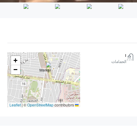
١
+
الحمامات
−
|
©
OpenStreetMap
contributors
Leaflet