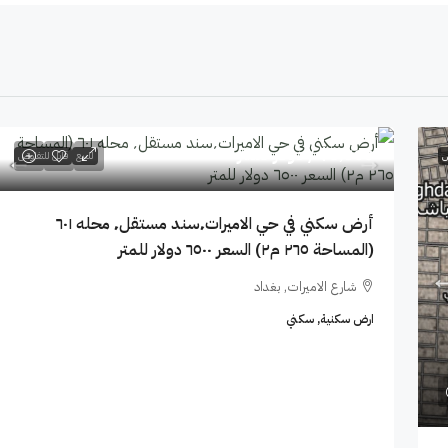
$6,500
/ دولار للمتر
ض
للبيع
قابل للتفاوض
أرض سكني في حي الاميرات٬سند مستقل٬ محله ٦٠١
(المساحة ٢٦٥ م٢) السعر ٦٥٠٠ دولار للمتر
شارع الاميرات, بغداد
ارض سكنية, سكني