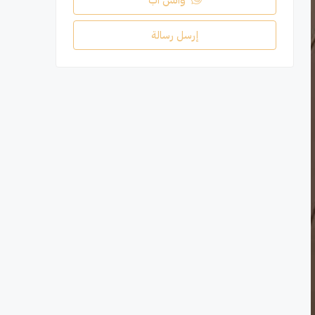
واتس اب
إرسل رسالة