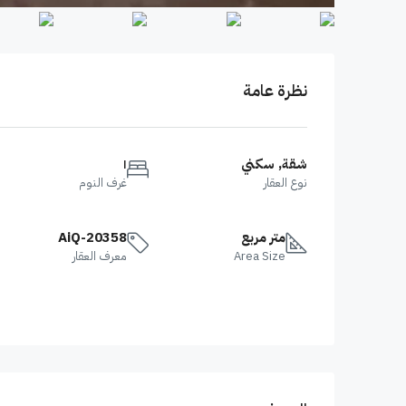
نظرة عامة
شقة, سكني
١
نوع العقار
غرف النوم
متر مربع
AiQ-20358
Area Size
معرف العقار