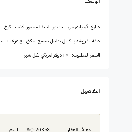
الوصف
شارع الأميرات, حي المنصور, ناحية المنصور, قضاء الکرخ
شقة مفروشة بالكامل بداخل مجمع سكني مع غرفة + ١ حمام + صالة +مطبخ جاهز
السعر المطلوب: ٢٥٠٠ دولار امريكي لكل شهر
التفاصيل
معرف العقار
AiQ-20358
السعر