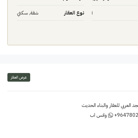
١
نوع العقار
شقة, سكني
عرض العقار
 العربي للعقار والبناء الحديث
+964780
واتس اب