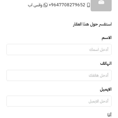
+9647708279652
واتس اب
استفسر حول هذا العقار
الاسم
الهاتف
الايميل
أنا