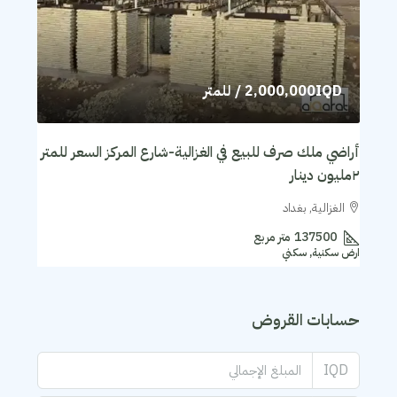
2,000,000IQD
/ للمتر
أراضي ملك صرف للبيع في الغزالية-شارع المركز السعر للمتر
٢مليون دينار
الغزالية, بغداد
137500
متر مربع
ارض سكنية, سكني
حسابات القروض
IQD