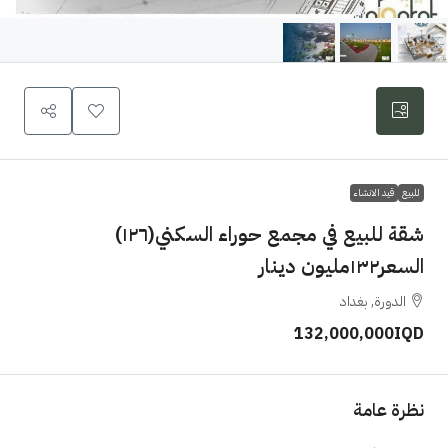
للبيع
قيد الانشاء
شقة للبيع في مجمع حوراء السكني(١٢٦)
السعر١٣٢مليون دينار
الدورة, بغداد
132,000,000IQD
نظرة عامة