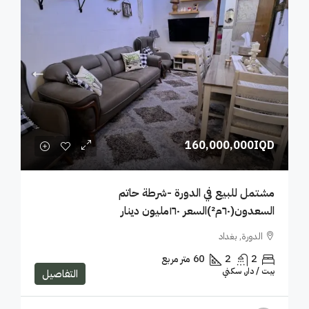
160,000,000IQD
مشتمل للبيع في الدورة -شرطة حاتم
السعدون(٦٠م²)السعر ١٦٠مليون دينار
الدورة, بغداد
2
2
60
متر مربع
بيت / دار, سكني
التفاصيل