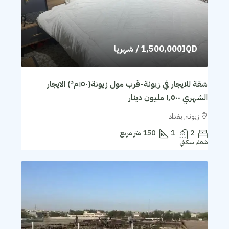
1,500,000IQD
/ شهريا
شقة للايجار في زيونة-قرب مول زيونة(١٥٠م²) الايجار
الشهري ١٬٥٠٠ مليون دينار
زيونة, بغداد
2
1
150
متر مربع
شقة, سكني