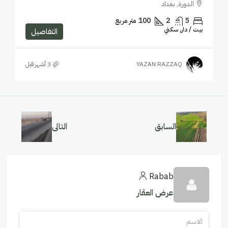
الدورة, بغداد
5
2
100
متر مربع
بيت / دار, سكني
التفاصيل
YAZAN RAZZAQ
السابق
التالى
Rabab
عرض العقار