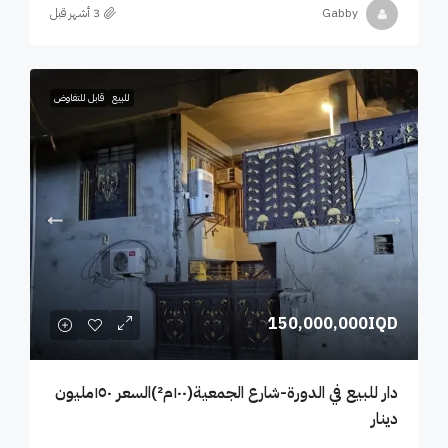
Gabby
للبيع
قابل للتفاوض
150,000,000IQD
دار للبيع في الدورة-شارع الجمعية(١٠٠م²)السعر ١٥٠مليون
دينار