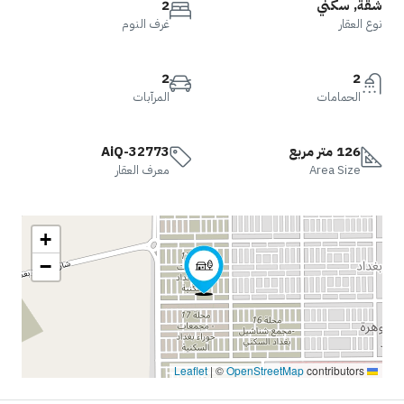
شقة, سكني
2
نوع العقار
غرف النوم
2
2
الحمامات
المرآبات
126 متر مربع
AiQ-32773
Area Size
معرف العقار
+
−
|
©
OpenStreetMap
contributors
Leaflet