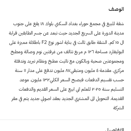
الوصف
شقة للبيع في مجمع حوراء بغداد السكني بلوك ١٨ يقع على جنوب
مدينة الدورة على السريع الجديد حيث تبعد عن جسر الطابقين قرابة
ال ١٥ كم٬ الشقة طابق ثالث في بناية اشور نوع F2 باطلالة مميزة على
البوليفارد مساحة ١٢٦ م مربع تتالف من غرفتين نوم وصالة ومطبخ
ومجموعتين صحية وبالكون مع تاثيث مطبخ ونظام تبريد وتدفئة
مركزي. مقدمة٤٠ مليون ومتبقي٨٧ مليون تدفع على مدار ١١ سنة
حسب تقسيم الدفعات فيصبح السعر الكلي١٣٢ مليون. موعد
التسليم سنة ٢٠٢٥ للعلم اني ابيع على السعر القديم والدفعات
القديمة. التحويل الى المشتري الجديد بعقد اصولي جديد يتم في مقر
الشركة
التفاصيل