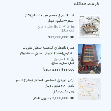
اخر مشاهداتك
شقة للبيع في مجمع حوراء السكني(١٢٦)
السعر١٣٢مليون دينار
2
2
126
متر مربع
شقة, سكني
132,000,000IQD
عمارة للايجار في الناظمية-مجاور حلويات
الشكرجي(١٨٠م²) الايجار السنوي ٨٥٬٠٠٠دولار
180
متر مربع
عمارة تجارية, تجاري
$85,000 / دولار سنوياً
أرض للبيع في المعلمين،المشتل (١٥٠م²) السعر
للمتر ٢,٨٠٠ مليون دينار
ارض سكنية, سكني
2,800,000IQD / مليون للمتر