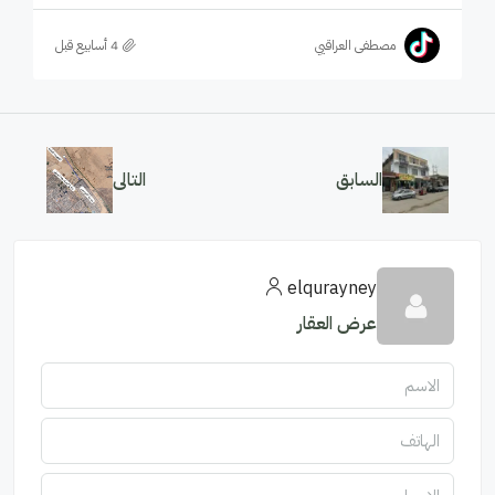
مصطفى العراقيي
السابق
التالى
elqurayney
عرض العقار