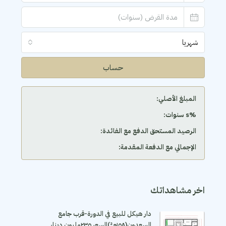
شهريا
حساب
المبلغ الأصلي:
‫%s سنوات:
الرصيد المستحق الدفع مع الفائدة:
الإجمالي مع الدفعة المقدمة:
اخر مشاهداتك
دار هيكل للبيع في الدورة-قرب جامع
السعدون(١٥٨م²)السعر ٢٣٥مليون دينار