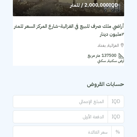
2,000,000IQD
/ للمتر
أراضي ملك صرف للبيع في الغزالية-شارع المركز السعر للمتر
٢مليون دينار
الغزالية, بغداد
137500
متر مربع
ارض سكنية, سكني
حسابات القروض
IQD
IQD
%