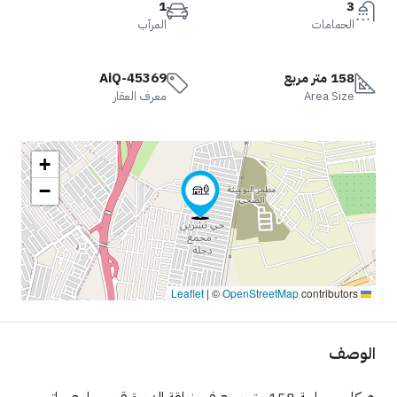
1
3
الحمامات
المرآب
158 متر مربع
AiQ-45369
Area Size
معرف العقار
+
−
|
©
OpenStreetMap
contributors
Leaflet
الوصف