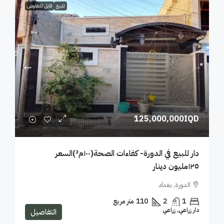
للبيع
قابل للتفاوض
125,000,000IQD
دار للبيع في الدورة- كفاءات الصحة(١٠٠م²)السعر
١٢٥مليون دينار
الدورة, بغداد
1
2
110
متر مربع
دار زراعي, زراعي
التفاصيل