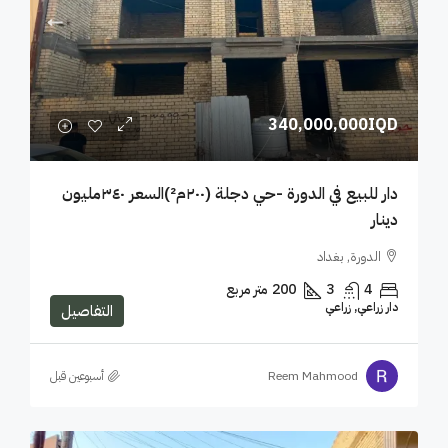
340,000,000IQD
دار للبيع في الدورة -حي دجلة (٢٠٠م²)السعر ٣٤٠مليون
دينار
الدورة, بغداد
4
3
200
متر مربع
دار زراعي, زراعي
التفاصيل
Reem Mahmood
‏أسبوعين قبل