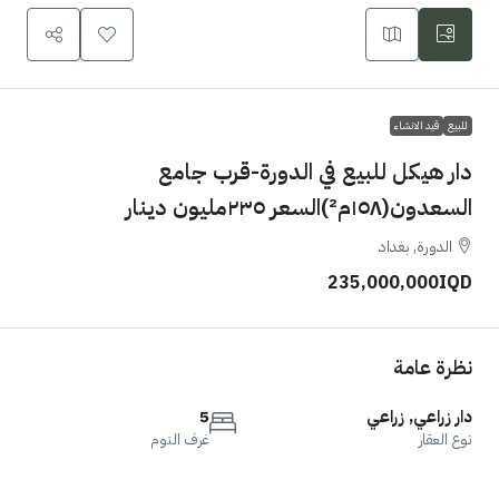
للبيع
قيد الانشاء
دار هيكل للبيع في الدورة-قرب جامع
السعدون(١٥٨م²)السعر ٢٣٥مليون دينار
الدورة, بغداد
235,000,000IQD
نظرة عامة
دار زراعي, زراعي
5
نوع العقار
غرف النوم