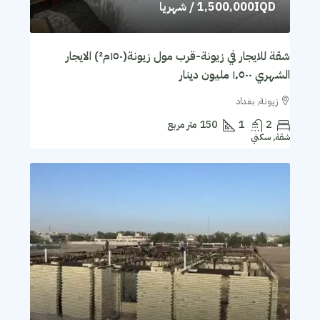
1,500,000IQD
/ شهريا
شقة للايجار في زيونة-قرب مول زيونة(١٥٠م²) الايجار
الشهري ١٬٥٠٠ مليون دينار
زيونة, بغداد
2
1
150
متر مربع
شقة, سكني