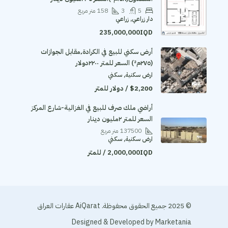
5
3
158
متر مربع
دار زراعي, زراعي
235,000,000IQD
أرض سكني للبيع في الكرادة٬مقابل الجوازات
(٢٧٥م²) السعر للمتر ٢٢٠٠دولار
ارض سكنية, سكني
$2,200 / دولار للمتر
أراضي ملك صرف للبيع في الغزالية-شارع المركز
السعر للمتر ٢مليون دينار
137500
متر مربع
ارض سكنية, سكني
2,000,000IQD / للمتر
© 2025 جميع الحقوق محفوظة. AiQarat عقارات العراق
Designed & Developed by
Marketania