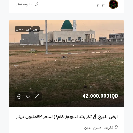
نــم نــم
‏سنة واحدة قبل
للبيع
قابل للتفاوض
42,000,000IQD
أرض للبيع في تكريت٬الديوم(١٤٠م²)السعر ٤٢مليون دينار
تكريت, صلاح الدين