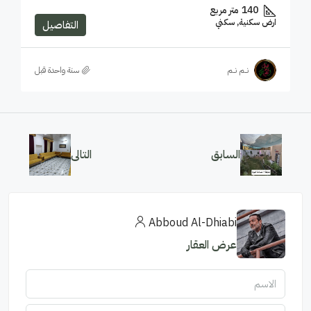
140
متر مربع
ارض سكنية, سكني
التفاصيل
نــم نــم
‏سنة واحدة قبل
السابق
التالى
Abboud Al-Dhiabi
عرض العقار