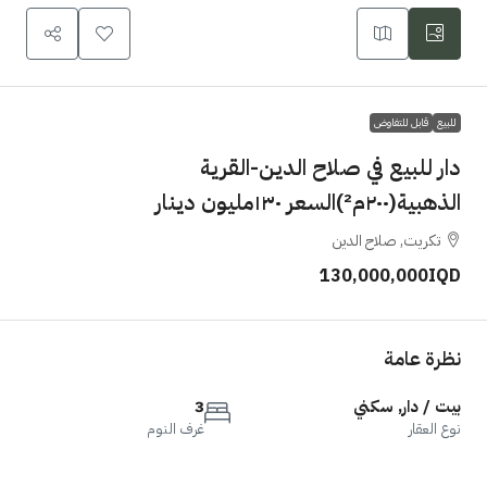
للبيع
قابل للتفاوض
دار للبيع في صلاح الدين-القرية
الذهبية(٢٠٠م²)السعر ١٣٠مليون دينار
تكريت, صلاح الدين
130,000,000IQD
نظرة عامة
بيت / دار, سكني
3
نوع العقار
غرف النوم