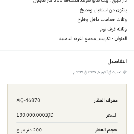
دار للبيع ٬ بيت طابو صرف. المساحة 200 متر طابقين
يتكون من استقبال ومطبخ
وثلاث حمامات داخل وخارج
وثلاثه غرف نوم
العنوان:- تكريت_مجمع القريه الذهبيه
التفاصيل
تحديث في أكتوبر 6, 2025 في 1:37 م
معرف العقار
AiQ-46870
السعر
130,000,000IQD
حجم العقار
200 متر مربع