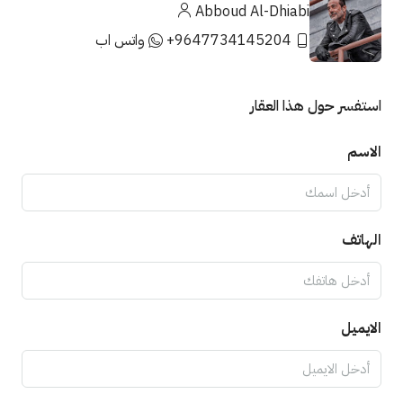
Abboud Al-Dhiabi
واتس اب
استفسر حول هذا العقار
الاسم
الهاتف
الايميل