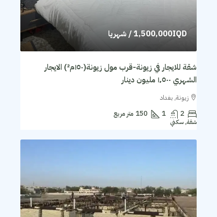
1,500,000IQD
/ شهريا
شقة للايجار في زيونة-قرب مول زيونة(١٥٠م²) الايجار
الشهري ١٬٥٠٠ مليون دينار
زيونة, بغداد
2
1
150
متر مربع
شقة, سكني