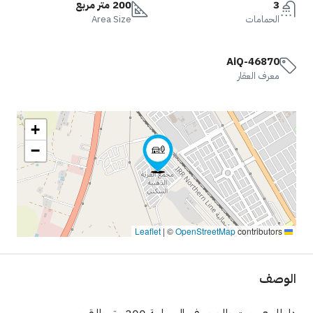
3
200 متر مربع
الحمامات
Area Size
AiQ-46870
معرف العقار
+
−
|
©
OpenStreetMap
contributors
Leaflet
الوصف