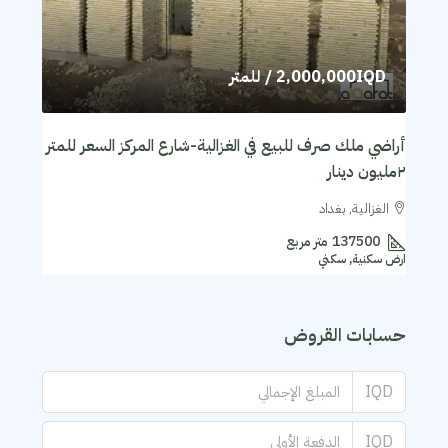
2,000,000IQD
/ للمتر
أراضي ملك صرف للبيع في الغزالية-شارع المركز السعر للمتر
٢مليون دينار
الغزالية, بغداد
137500
متر مربع
ارض سكنية, سكني
حسابات القروض
IQD
IQD