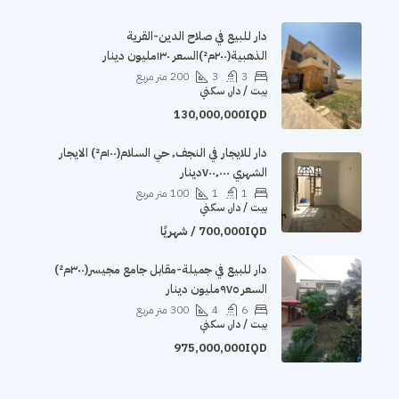
دار للبيع في صلاح الدين-القرية
الذهبية(٢٠٠م²)السعر ١٣٠مليون دينار
3
3
200
متر مربع
بيت / دار, سكني
130,000,000IQD
دار للايجار في النجف٬ حي السلام(١٠٠م²) الايجار
الشهري ٧٠٠٬٠٠٠دينار
1
1
100
متر مربع
بيت / دار, سكني
700,000IQD / شهريًا
دار للبيع في جميلة-مقابل جامع مجيسر(٣٠٠م²)
السعر ٩٧٥مليون دينار
6
4
300
متر مربع
بيت / دار, سكني
975,000,000IQD