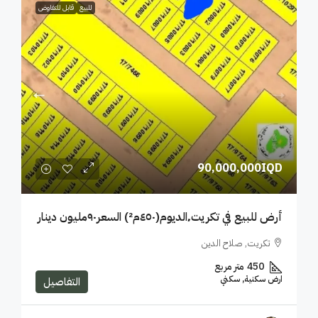
للبيع
قابل للتفاوض
90,000,000IQD
أرض للبيع في تكريت٬الديوم(٤٥٠م²) السعر٩٠مليون دينار
تكريت, صلاح الدين
450
متر مربع
ارض سكنية, سكني
التفاصيل