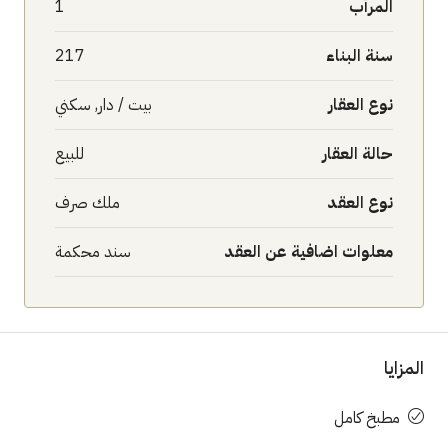
المرآب
1
سنة البناء
217
نوع العقار
بيت / دار, سكني
حالة العقار
للبيع
نوع العقد
ملك صرف
معلوات اضافية عن العقد
سند محكمة
المزايا
مطبخ كامل