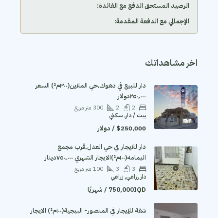
الرصيد المستحق الدفع مع الفائدة:
الإجمالي مع الدفعة المقدمة:
اخر مشاهداتك
دار للبيع في دهوك٬حي الملاين(٣٠٠م²) السعر
٢٥٠٬٠٠٠دولار
2
2
300
متر مربع
بيت / دار, سكني
$250,000 / دولار
دار للايجار في حي العدل٬قرب مجمع
اليمامه(١٠٠م²)الايجار الشهري ٧٥٠٬٠٠٠دينار
3
3
100
متر مربع
دار زراعي, زراعي
750,000IQD / شهريًا
شقة للإيجار في المنصور- البيجية(١٠٠م²) الايجار