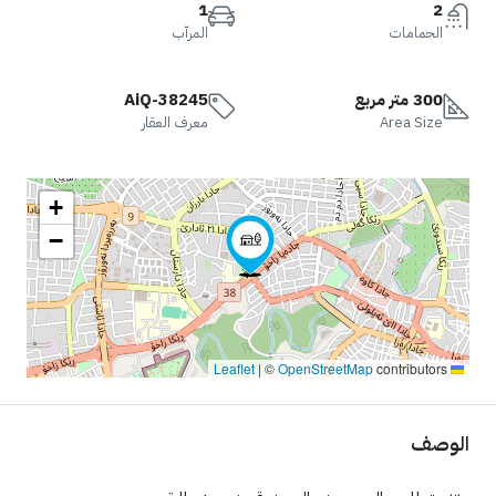
1
2
الحمامات
المرآب
300 متر مربع
AiQ-38245
Area Size
معرف العقار
+
−
|
©
OpenStreetMap
contributors
Leaflet
الوصف