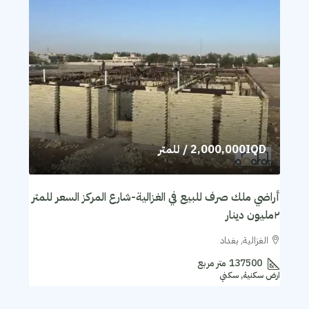
2,000,000IQD
/ للمتر
أراضي ملك صرف للبيع في الغزالية-شارع المركز السعر للمتر
٢مليون دينار
الغزالية, بغداد
137500
متر مربع
ارض سكنية, سكني