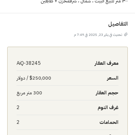
٣٠٠ متر للبيع البيت ، شمال ، شرقمخزن + طابقين
التفاصيل
تحديث في يناير 23, 2025 في 7:49 م
معرف العقار
AiQ-38245
السعر
$250,000 / دولار
حجم العقار
300 متر مربع
غرف النوم
2
الحمامات
2