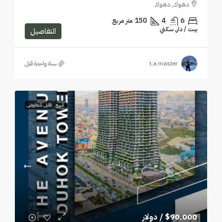
دهوك, دهوك
6
4
150
متر مربع
بيت / دار, سكني
التفاصيل
t.a master
‏سنة واحدة قبل
للبيع
قابل للتفاوض
$90,000
/ دولار