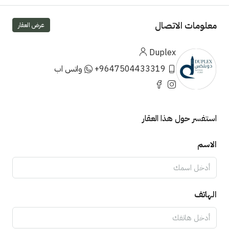
معلومات الاتصال
عرض العقار
Duplex
+9647504433319
واتس اب
استفسر حول هذا العقار
الاسم
الهاتف