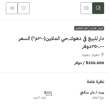
للبيع
عقار ركن
قابل للتفاوض
دار للبيع في دهوك٬حي الملاين(٣٠٠م²) السعر
٢٥٠٬٠٠٠دولار
دهوك, دهوك
$250,000
/ دولار
نظرة عامة
بيت / دار, سكني
2
نوع العقار
غرف النوم