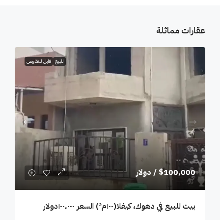
عقارات مماثلة
للبيع
قابل للتفاوض
$100,000
/ دولار
بيت للبيع في دهوك، كيفلا(١٠٠م²) السعر ١٠٠٬٠٠٠دولار