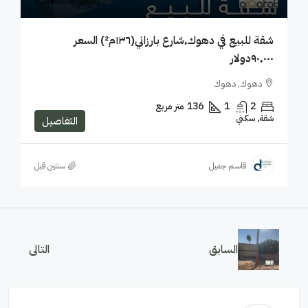
شقة للبيع في دهوك٬شارع بارزاني(١٣٦م²) السعر
٩٠٬٠٠٠دولار
دهوك, دهوك
2
1
136
متر مربع
شقة, سكني
التفاصيل
قاسم جميل
‏سنتين قبل
السابق
التالى