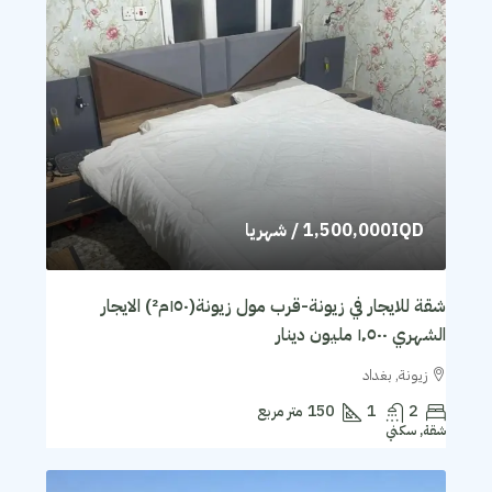
1,500,000IQD
/ شهريا
شقة للايجار في زيونة-قرب مول زيونة(١٥٠م²) الايجار
الشهري ١٬٥٠٠ مليون دينار
زيونة, بغداد
2
1
150
متر مربع
شقة, سكني