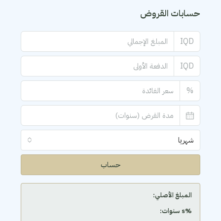
حسابات القروض
IQD
IQD
%
شهريا
حساب
المبلغ الأصلي:
‫%s سنوات: