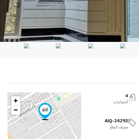
4
+
الحمامات
−
AiQ-24292
معرف العقار