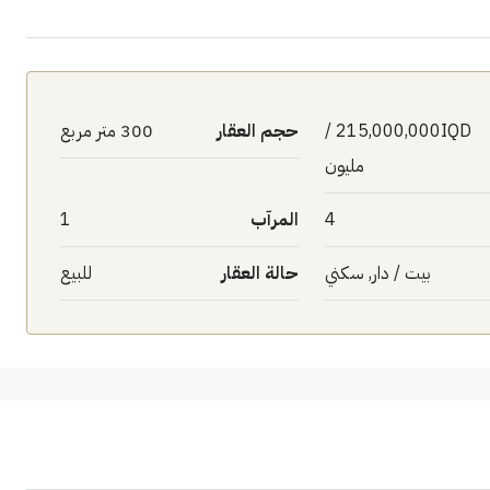
215,000,000IQD /
حجم العقار
300 متر مربع
مليون
4
المرآب
1
بيت / دار, سكني
حالة العقار
للبيع