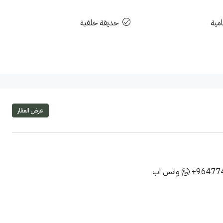
مية
حديقة خلفية
عرض العقار
+96477
واتس اب