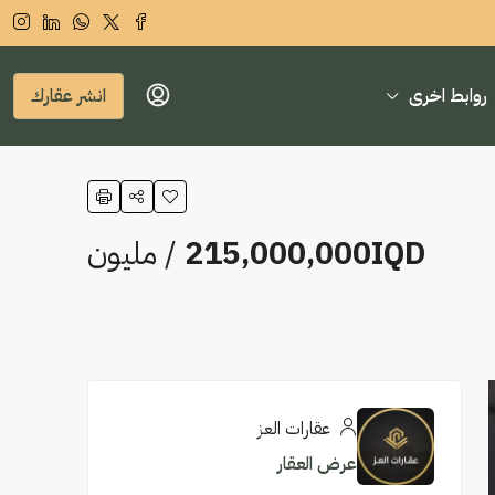
روابط اخرى
انشر عقارك
215,000,000IQD
/ مليون
عقارات العز
عرض العقار