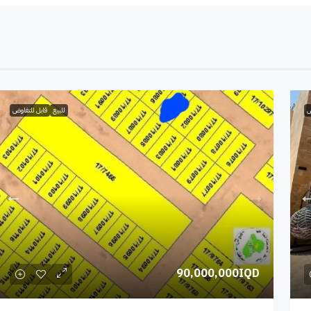
ض
للبيع
قابل للتفاوض
90,000,000IQD