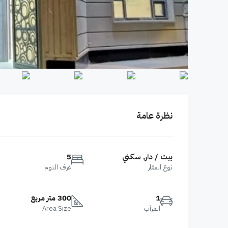
نظرة عامة
بيت / دار, سكني
5
نوع العقار
غرف النوم
1
300 متر مربع
المرآب
Area Size