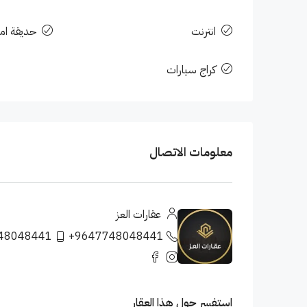
انترنت
حديقة اما
كراج سيارات
معلومات الاتصال
عقارات العز
48048441
+9647748048441
استفسر حول هذا العقار