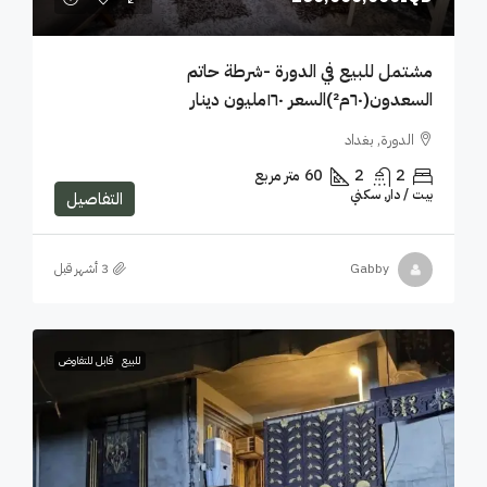
مشتمل للبيع في الدورة -شرطة حاتم
السعدون(٦٠م²)السعر ١٦٠مليون دينار
الدورة, بغداد
2
2
60
متر مربع
بيت / دار, سكني
التفاصيل
Gabby
للبيع
قابل للتفاوض