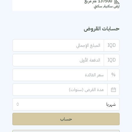
137500
متر مربع
ارض سكنية, سكني
حسابات القروض
IQD
IQD
%
شهريا
حساب