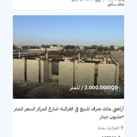
شقة, سكني
2,000,000IQD
/ للمتر
أراضي ملك صرف للبيع في الغزالية-شارع المركز السعر للمتر
٢مليون دينار
الغزالية, بغداد