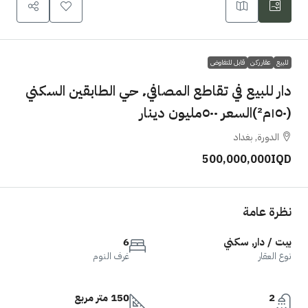
للبيع
عقار ركن
قابل للتفاوض
دار للبيع في تقاطع المصافي٬ حي الطابقين السكني
(١٥٠م²)السعر ٥٠٠مليون دينار
الدورة, بغداد
500,000,000IQD
نظرة عامة
بيت / دار, سكني
6
نوع العقار
غرف النوم
2
150 متر مربع