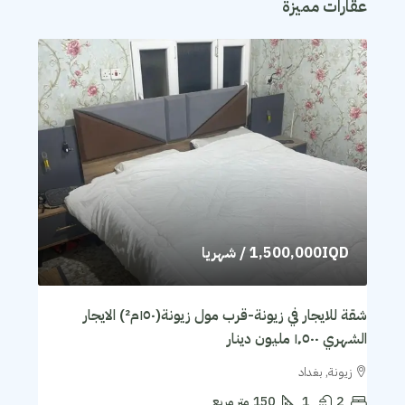
عقارات مميزة
1,500,000IQD
/ شهريا
شقة للايجار في زيونة-قرب مول زيونة(١٥٠م²) الايجار
الشهري ١٬٥٠٠ مليون دينار
زيونة, بغداد
2
1
150
متر مربع