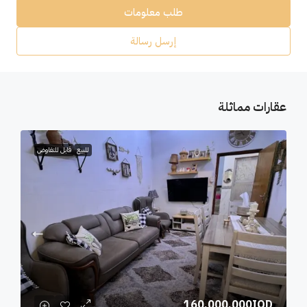
طلب معلومات
إرسل رسالة
عقارات مماثلة
للبيع
قابل للتفاوض
160,000,000IQD