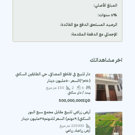
المبلغ الأصلي:
‫%s سنوات:
الرصيد المستحق الدفع مع الفائدة:
الإجمالي مع الدفعة المقدمة:
اخر مشاهداتك
دار للبيع في تقاطع المصافي٬ حي الطابقين السكني
(١٥٠م²)السعر ٥٠٠مليون دينار
6
2
150
متر مربع
بيت / دار, سكني
500,000,000IQD
أرض زراعي للبيع مقابل مجمع سبع البور
السكني(٩٠دونم) السعر للدونم٣٥مليون دينار
225000
متر مربع
أرض زراعية, زراعي