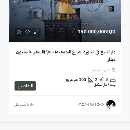
150,000,000IQD
دار للبيع في الدورة-شارع الجمعية(١٠٠م²)السعر ١٥٠مليون
دينار
الدورة, بغداد
5
2
100
متر مربع
بيت / دار, سكني
التفاصيل
YAZAN RAZZAQ