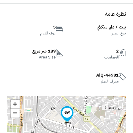
نظرة عامة
بيت / دار, سكني
5
نوع العقار
غرف النوم
2
189 متر مربع
الحمامات
Area Size
AiQ-44981
معرف العقار
+
−