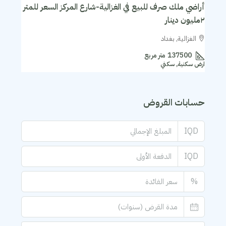
أراضي ملك صرف للبيع في الغزالية-شارع المركز السعر للمتر
٢مليون دينار
الغزالية, بغداد
137500
متر مربع
ارض سكنية, سكني
حسابات القروض
IQD
IQD
%