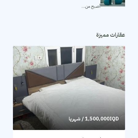
أصبح من…
عقارات مميزة
1,500,000IQD
/ شهريا