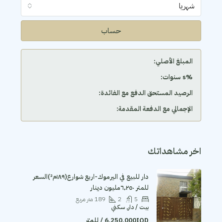
شهريا
حساب
المبلغ الأصلي:
‫%s سنوات:
الرصيد المستحق الدفع مع الفائدة:
الإجمالي مع الدفعة المقدمة:
اخر مشاهداتك
دار للبيع في اليرموك-اربع شوارع(١٨٩م²)السعر
للمتر ٦٬٢٥٠مليون دينار
5
2
189
متر مربع
بيت / دار, سكني
6,250,000IQD / للمتر