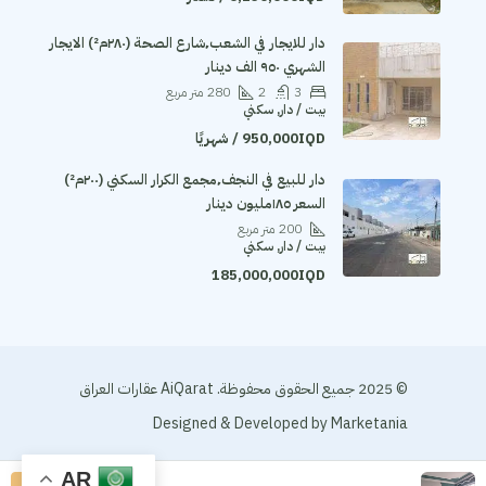
دار للايجار في الشعب٬شارع الصحة (٢٨٠م²) الايجار
الشهري ٩٥٠ الف دينار
3
2
280
متر مربع
بيت / دار, سكني
950,000IQD / شهريًا
دار للبيع في النجف٬مجمع الكرار السكني (٢٠٠م²)
السعر ١٨٥مليون دينار
200
متر مربع
بيت / دار, سكني
185,000,000IQD
© 2025 جميع الحقوق محفوظة. AiQarat عقارات العراق
Designed & Developed by
Marketania
AR