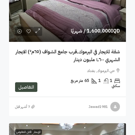
1,600,000IQD
/ شهريًا
شقة للايجار في اليرموك٬قرب جامع الشواف (٦٥م²) الايجار
الشهري ١٬٦٠٠ مليون دينار
حي اليرموك, بغداد
1
1
65
متر مربع
سكني
التفاصيل
Jawad1981
للإيجار
قابل للتفاوض