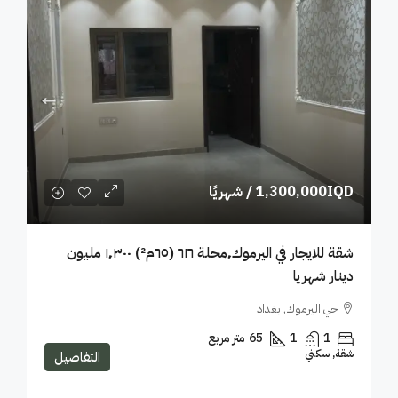
1,300,000IQD
/ شهريًا
شقة للايجار في اليرموك٬محلة ٦١٦ (٦٥م²) ١٬٣٠٠ مليون
دينار شهريا
حي اليرموك, بغداد
1
1
65
متر مربع
شقة, سكني
التفاصيل