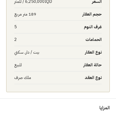
السعر
6,250,000IQD / للمتر
حجم العقار
189 متر مربع
غرف النوم
5
الحمامات
2
نوع العقار
بيت / دار, سكني
حالة العقار
للبيع
نوع العقد
ملك صرف
المزايا