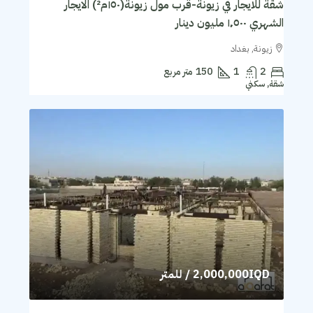
شقة للايجار في زيونة-قرب مول زيونة(١٥٠م²) الايجار
الشهري ١٬٥٠٠ مليون دينار
زيونة, بغداد
2
1
150
متر مربع
شقة, سكني
2,000,000IQD
/ للمتر