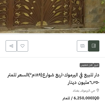
للبيع
قابل للتفاوض
دار للبيع في اليرموك-اربع شوارع(١٨٩م²)السعر للمتر
٦٬٢٥٠مليون دينار
حي اليرموك, بغداد
6,250,000IQD
/ للمتر