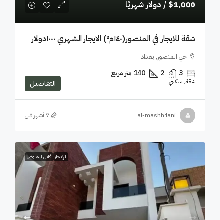
$1,000
/ دولار شهريًا
شقة للايجار في المنصور(١٤٠م²) الايجار الشهري ١٠٠٠دولار
حي المنصور, بغداد
3
2
140
متر مربع
شقة, سكني
التفاصيل
al-mashhdani
للإيجار
قابل للتفاوض