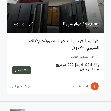
$2,000
/ دولار شهريًا
دار للايجار في حي المتنبي-المنصور(٢٠٠م²) الايجار
الشهري ٢٠٠٠دولار
حي المنصور, بغداد
4
4
200
متر مربع
بيت / دار, سكني
التفاصيل
Teeba Al zaidi