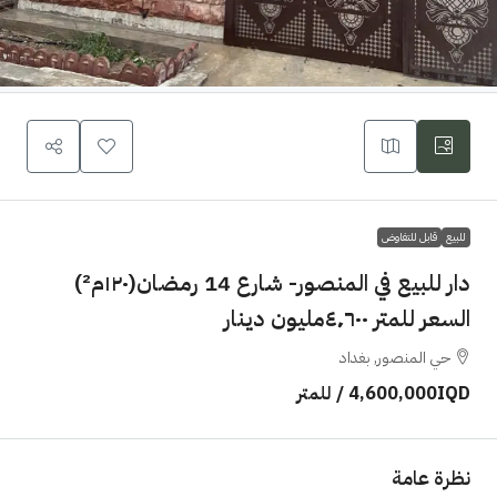
للبيع
قابل للتفاوض
دار للبيع في المنصور- شارع 14 رمضان(١٢٠م²)
السعر للمتر ٤٬٦٠٠مليون دينار
حي المنصور, بغداد
4,600,000IQD
/ للمتر
نظرة عامة