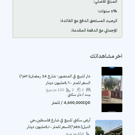
المبلغ الأصلي:
‫%s سنوات:
الرصيد المستحق الدفع مع الفائدة:
الإجمالي مع الدفعة المقدمة:
اخر مشاهداتك
دار للبيع في المنصور- شارع 14 رمضان(١٢٠م²)
السعر للمتر ٤٬٦٠٠مليون دينار
3
2
120
متر مربع
بيت / دار, سكني
4,600,000IQD / للمتر
أرض سكني للبيع في شارع فلسطين٬حي
النيل(٤٥٠م²)السعر للمتر ٤٬١٠٠مليون دينار
450
متر مربع