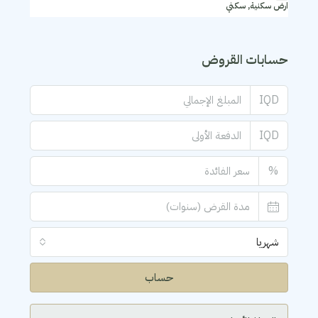
ارض سكنية, سكني
حسابات القروض
IQD
IQD
%
شهريا
حساب