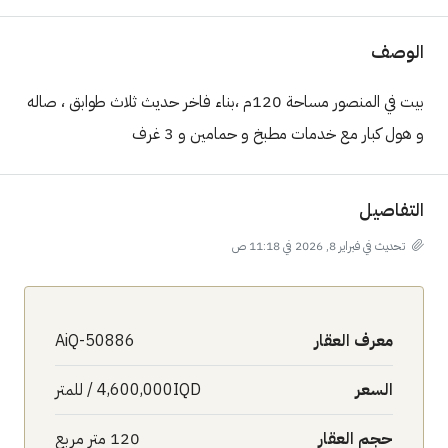
الوصف
بيت في المنصور مساحة 120م ،بناء فاخر حديث ثلاث طوابق ، صاله
و هول كبار مع خدمات مطبخ و حمامين و 3 غرف
التفاصيل
تحديث في فبراير 8, 2026 في 11:18 ص
معرف العقار
AiQ-50886
السعر
4,600,000IQD / للمتر
حجم العقار
120 متر مربع