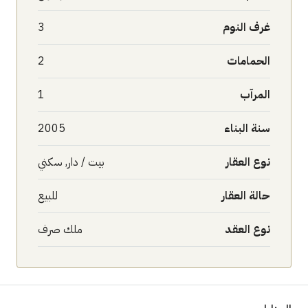
غرف النوم
3
الحمامات
2
المرآب
1
سنة البناء
2005
نوع العقار
بيت / دار, سكني
حالة العقار
للبيع
نوع العقد
ملك صرف