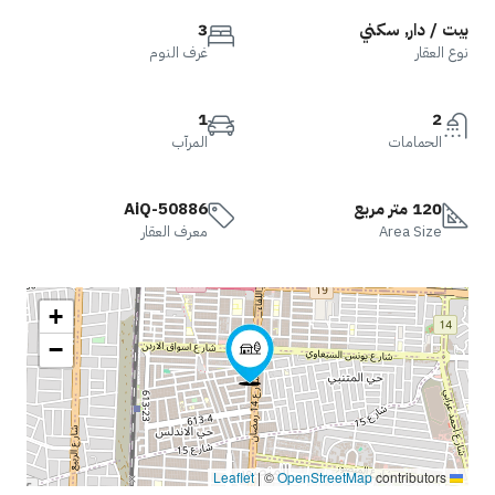
بيت / دار, سكني
3
نوع العقار
غرف النوم
1
2
الحمامات
المرآب
120 متر مربع
AiQ-50886
Area Size
معرف العقار
+
−
|
©
OpenStreetMap
contributors
Leaflet