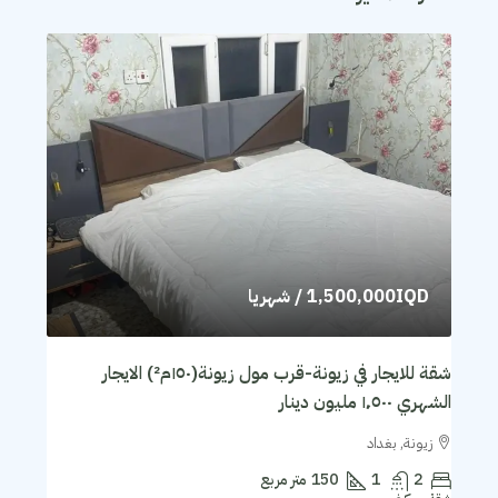
1,500,000IQD
/ شهريا
شقة للايجار في زيونة-قرب مول زيونة(١٥٠م²) الايجار
الشهري ١٬٥٠٠ مليون دينار
زيونة, بغداد
2
1
150
متر مربع