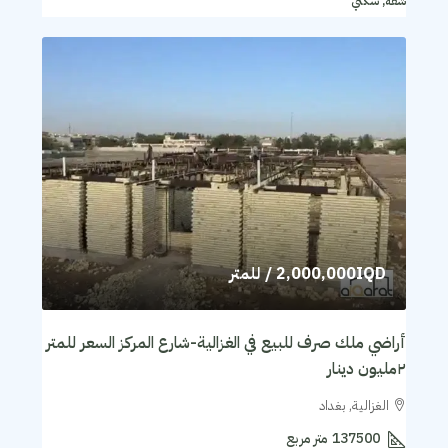
شقة, سكني
2,000,000IQD
/ للمتر
أراضي ملك صرف للبيع في الغزالية-شارع المركز السعر للمتر
٢مليون دينار
الغزالية, بغداد
137500
متر مربع