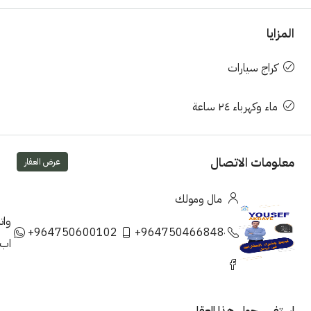
زايا
كراج سيارات
ماء وكهرباء ٢٤ ساعة
لومات الاتصال
عرض العقار
مال ومولك
واتس
+9647506001023
+9647504668484
اب