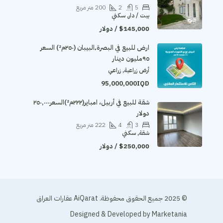
5
2
200
متر مربع
بيت / دار, سكني
$145,000 / دولار
ارض للبيع في البصرة٬البيبان (٢٥٠م²) السعر
٩٥مليون دينار
أرض زراعية, زراعي
95,000,000IQD
شقة للبيع في أربيل، امباير(٢٢٢م²)السعر٢٥٠,٠٠٠
دولار
3
4
222
متر مربع
شقة, سكني
$250,000 / دولار
© 2025 جميع الحقوق محفوظة. AiQarat عقارات العراق
Designed & Developed by
Marketania