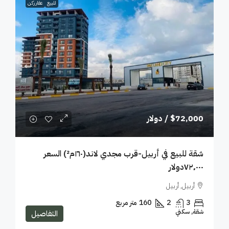
للبيع
عقار ركن
$72,000
/ دولار
شقة للبيع في أربيل-قرب مجدي لاند(١٦٠م²) السعر
٧٢٬٠٠٠دولار
أربيل, أربيل
3
2
160
متر مربع
شقة, سكني
التفاصيل