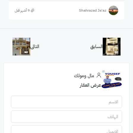
Shahrazad Ja'az
السابق
التالى
مال ومولك
عرض العقار