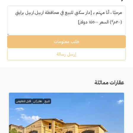
طلب معلومات
إرسل رسالة
قارات مماثلة
للبيع
عقار ركن
قابل للتفاوض