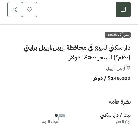
يع
قابل للتفاوض
دار سكني للبيع في محافظة اربيل٬اربيل برايتي
أربيل, أربيل
$145,0
/ دولار
رة عامة
ت / دار, سكني
5
 العقار
غرف النوم