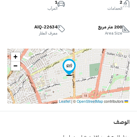
1
2
الحمامات
المرآب
200 متر مربع
AiQ-22634
Area Size
معرف العقار
+
−
|
©
OpenStreetMap
contributors
Leaflet
وصف