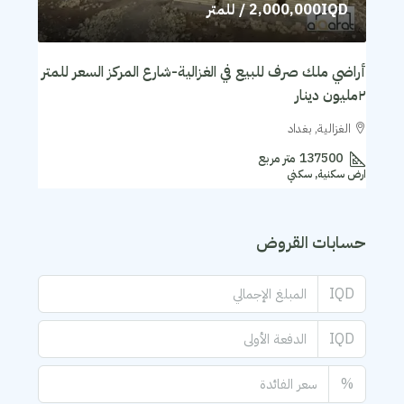
2,000,000IQD
/ للمتر
أراضي ملك صرف للبيع في الغزالية-شارع المركز السعر للمتر
٢مليون دينار
الغزالية, بغداد
137500
متر مربع
ارض سكنية, سكني
حسابات القروض
IQD
IQD
%