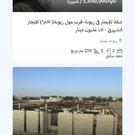
1,500,000IQD
/ شهريا
شقة للايجار في زيونة-قرب مول زيونة(١٥٠م²) الايجار
الشهري ١٬٥٠٠ مليون دينار
زيونة, بغداد
2
1
150
متر مربع
شقة, سكني