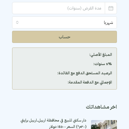
شهريا
حساب
المبلغ الأصلي:
‫%s سنوات:
الرصيد المستحق الدفع مع الفائدة:
الإجمالي مع الدفعة المقدمة:
اخر مشاهداتك
دار سكني للبيع في محافظة اربيل٬اربيل برايتي
(٢٠٠م²) السعر ١٤٥٠٠٠ دولار