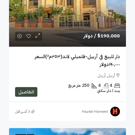
$190,000
/ دولار
دار للبيع في أربيل-فلميلي لاند(٢٥٣م²)السعر
١٩٠٬٠٠٠دولار
أربيل, أربيل
4
4
250
متر مربع
بيت / دار, سكني
التفاصيل
Hayder Hameed