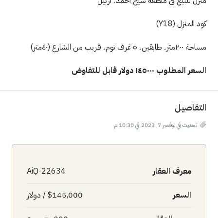
ل للبيع في منطقة شيخ احمد٬ اربيل
 المنزل (Y18)
ابقين٬ ٥ غرف نوم٬ قريب من الشارع (٤٠متر)
 المطلوب ١٤٥٠٠٠ دولار قابل للتفاوض
تفاصيل
تحديث في نوفمبر 7, 2023 في 10:30 م
معرف العقار
AiQ-22634
السعر
$145,000 / دولار