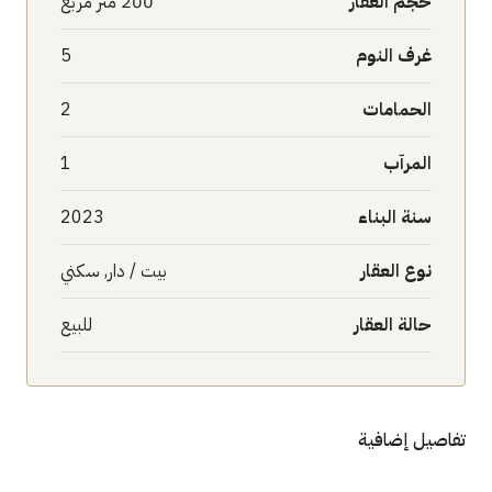
حجم العقار
200 متر مربع
غرف النوم
5
الحمامات
2
المرآب
1
سنة البناء
2023
نوع العقار
بيت / دار, سكني
حالة العقار
للبيع
اصيل إضافية