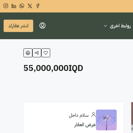
روابط اخرى
انشر عقارك
55,000,000IQD
سلام داخل
عرض العقار