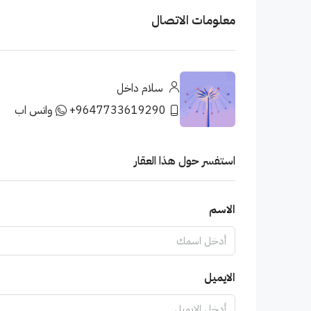
معلومات الاتصال
سلام داخل
+9647733619290
واتس اب
استفسر حول هذا العقار
الاسم
الايميل