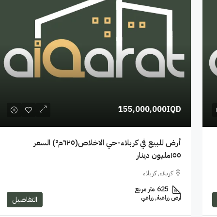
155,000,000IQD
أرض للبيع في كربلاء-حي الاخلاص(٦٢٥م²) السعر
١٥٥مليون دينار
كربلاء, كربلاء
625
متر مربع
أرض زراعية, زراعي
التفاصيل