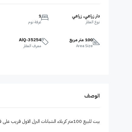
دار زراعي, زراعي
1
نوع العقار
غرفة نوم
100 متر مربع
AiQ-35254
Area Size
معرف العقار
الوصف
بيت للبيع 100متر كربلاء الشبانات البزل الاول قريب على قنطرة السلام ماء مجاري تبليط٬ عقد ١١٧ زراعي