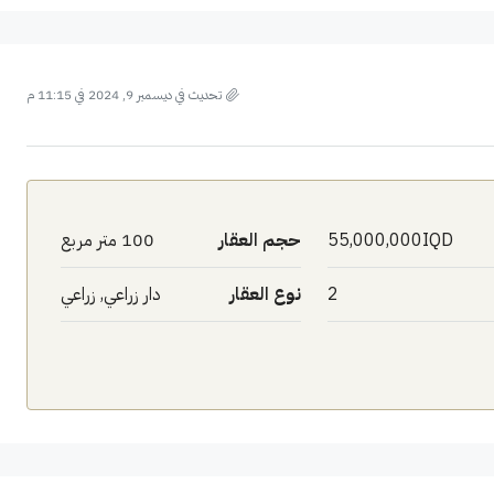
تحديث في ديسمبر 9, 2024 في 11:15 م
55,000,000IQD
حجم العقار
100 متر مربع
2
نوع العقار
دار زراعي, زراعي