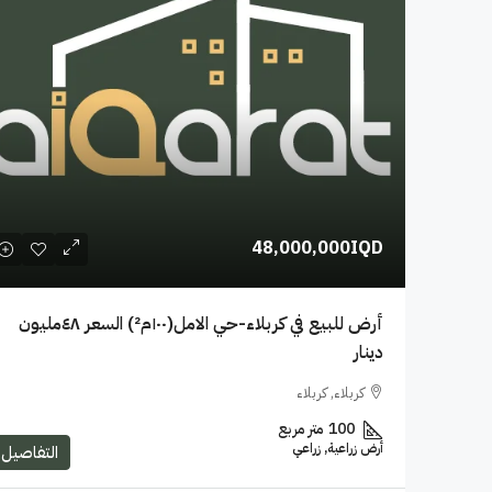
48,000,000IQD
أرض للبيع في كربلاء-حي الامل(١٠٠م²) السعر ٤٨مليون
دينار
كربلاء, كربلاء
100
متر مربع
أرض زراعية, زراعي
التفاصيل