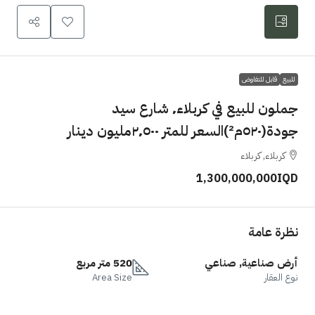
للبيع
قابل للتفاوض
جملون للبيع في كربلاء٬ شارع سيد
جودة(٥٢٠م²)السعر للمتر ٢٬٥٠٠مليون دينار
كربلاء, كربلاء
1,300,000,000IQD
نظرة عامة
أرض صناعية, صناعي
520 متر مربع
نوع العقار
Area Size