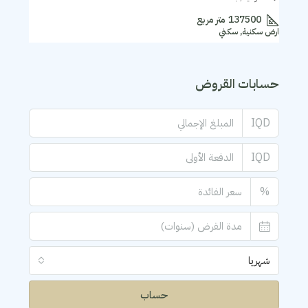
137500
متر مربع
ارض سكنية, سكني
حسابات القروض
IQD
IQD
%
شهريا
حساب