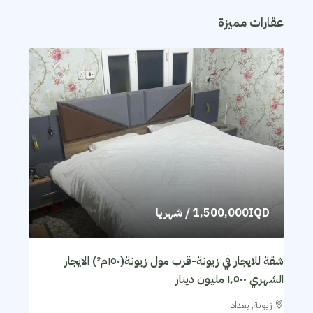
عقارات مميزة
1,500,000IQD
/ شهريا
شقة للايجار في زيونة-قرب مول زيونة(١٥٠م²) الايجار
الشهري ١٬٥٠٠ مليون دينار
زيونة, بغداد