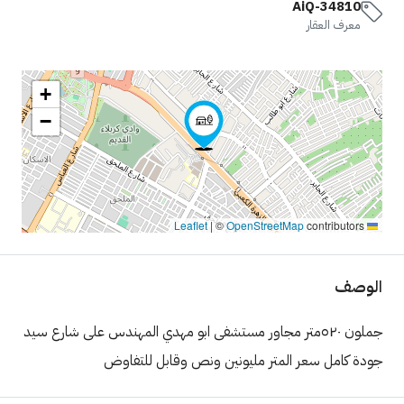
AiQ-34810
معرف العقار
+
−
|
©
OpenStreetMap
contributors
Leaflet
الوصف
جملون ٥٢٠متر مجاور مستشفى ابو مهدي المهندس على شارع سيد
جودة كامل سعر المتر مليونين ونص وقابل للتفاوض