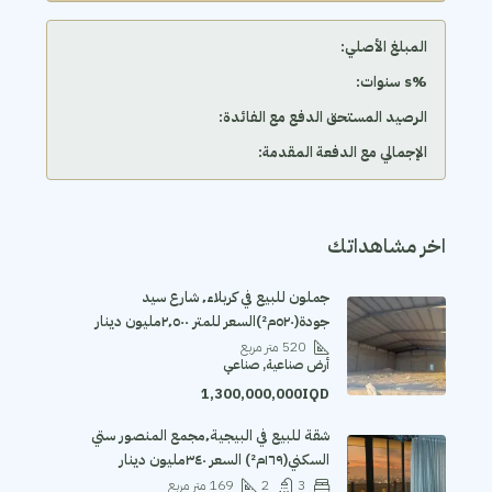
المبلغ الأصلي:
‫%s سنوات:
الرصيد المستحق الدفع مع الفائدة:
الإجمالي مع الدفعة المقدمة:
اخر مشاهداتك
جملون للبيع في كربلاء٬ شارع سيد
جودة(٥٢٠م²)السعر للمتر ٢٬٥٠٠مليون دينار
520
متر مربع
أرض صناعية, صناعي
1,300,000,000IQD
شقة للبيع في البيجية٬مجمع المنصور ستي
السكني(١٦٩م²) السعر ٣٤٠مليون دينار
3
2
169
متر مربع