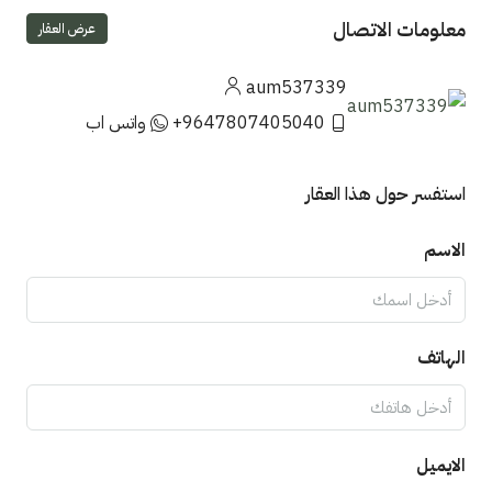
معلومات الاتصال
عرض العقار
aum537339
+9647807405040
واتس اب
استفسر حول هذا العقار
الاسم
الهاتف
الايميل