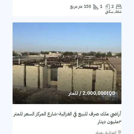
2
1
150
متر مربع
شقة, سكني
2,000,000IQD
/ للمتر
أراضي ملك صرف للبيع في الغزالية-شارع المركز السعر للمتر
٢مليون دينار
الغزالية, بغداد