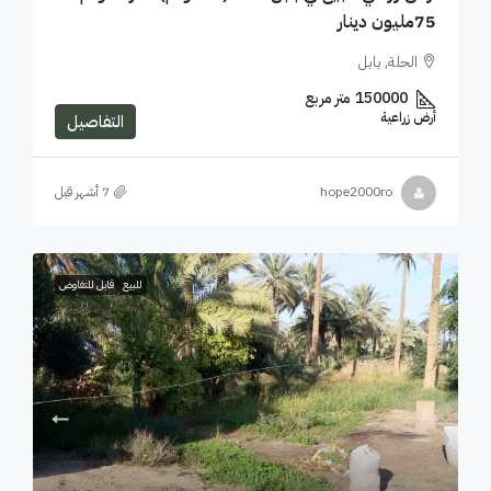
75مليون دينار
الحلة, بابل
150000
متر مربع
أرض زراعية
التفاصيل
hope2000ro
للبيع
قابل للتفاوض