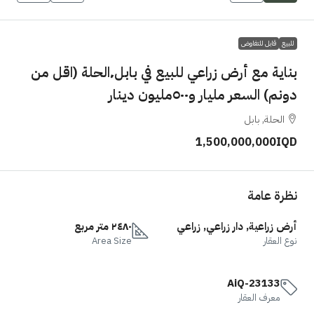
للبيع
قابل للتفاوض
بناية مع أرض زراعي للبيع في بابل٬الحلة (اقل من
دونم) السعر مليار و٥٠٠مليون دينار
الحلة, بابل
1,500,000,000IQD
نظرة عامة
أرض زراعية, دار زراعي, زراعي
٢٤٨٠ متر مربع
نوع العقار
Area Size
AiQ-23133
معرف العقار