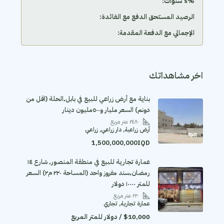
‫%s سنوات:
الرصيد المستحق الدفع مع الفائدة:
الإجمالي مع الدفعة المقدمة:
اخر مشاهداتك
بناية مع أرض زراعي للبيع في بابل٬الحلة (اقل من
دونم) السعر مليار و٥٠٠مليون دينار
٢٤٨٠
متر مربع
أرض زراعية, دار زراعي, زراعي
1,500,000,000IQD
عمارة تجارية للبيع في منطقة المنصور٬ شارع ١٤
رمضان٬سند مفروز واحد (المساحة ٢٢٠ م٢) السعر
للمتر ١٠٠٠٠ دولار
٢٢٠
متر مربع
عمارة تجارية, تجاري
$10,000 / دولار للمتر المربع