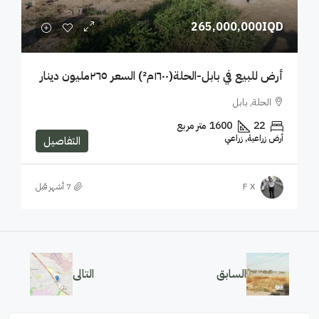
265,000,000IQD
أرض للبيع في بابل-الحلة(١٦٠٠م²) السعر ٢٦٥مليون دينار
الحلة, بابل
22
1600
متر مربع
أرض زراعية, زراعي
التفاصيل
F X
السابق
التالى