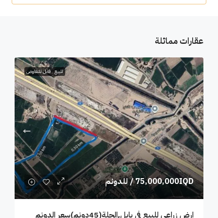
عقارات مماثلة
للبيع
قابل للتفاوض
75,000,000IQD
/ للدونم
ارض زراعي للبيع في بابل٬الحلة(45دونم)سعر الدونم