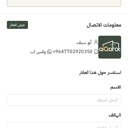
معلومات الاتصال
عرض العقار
أبو سيف
+9647702920350
واتس اب
استفسر حول هذا العقار
الاسم
الهاتف