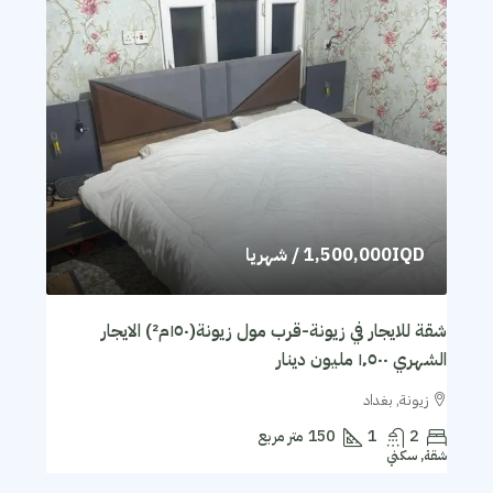
1,500,000IQD
/ شهريا
شقة للايجار في زيونة-قرب مول زيونة(١٥٠م²) الايجار
الشهري ١٬٥٠٠ مليون دينار
زيونة, بغداد
2
1
150
متر مربع
شقة, سكني