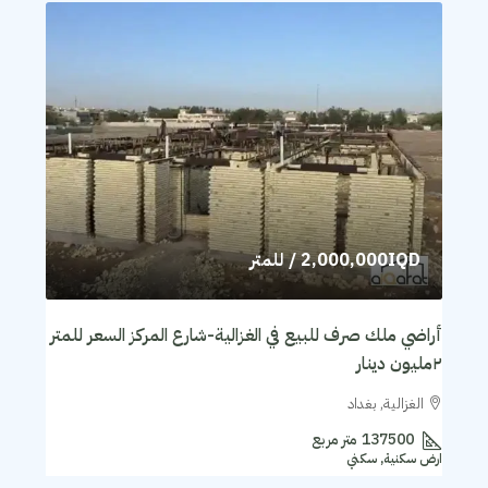
2,000,000IQD
/ للمتر
أراضي ملك صرف للبيع في الغزالية-شارع المركز السعر للمتر
٢مليون دينار
الغزالية, بغداد
137500
متر مربع
ارض سكنية, سكني