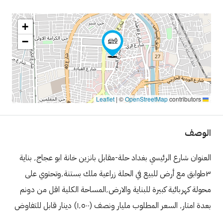
+
−
|
©
OpenStreetMap
contributors
Leaflet
الوصف
العنوان شارع الرئيسي بغداد حلة-مقابل بانزين خانة ابو عجاج٬ بناية
٣طوابق مع أرض للبيع في الحلة زراعية ملك بستنة٬وتحتوي على
محولة كهربائية كبيرة للبناية والارض٬المساحة الكلية اقل من دونم
بعدة امتار٬ السعر المطلوب مليار ونصف (١٬٥٠٠) دينار قابل للتفاوض