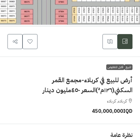
للبيع
قابل للتفاوض
أرض للبيع في كربلاء-مجمع القمر
السكني(١٢٦م²)السعر ٤٥٠مليون دينار
كربلاء, كربلاء
450,000,000IQD
نظرة عامة