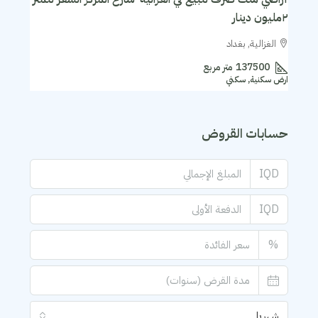
٢مليون دينار
الغزالية, بغداد
137500
متر مربع
ارض سكنية, سكني
حسابات القروض
IQD
IQD
%
شهريا