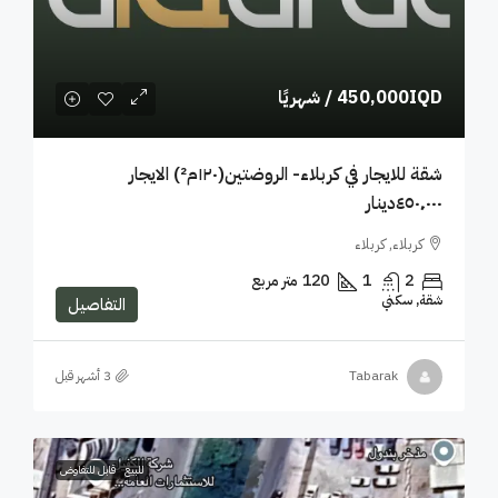
450,000IQD
/ شهريًا
شقة للايجار في كربلاء- الروضتين(١٢٠م²) الايجار
٤٥٠٬٠٠٠دينار
كربلاء, كربلاء
2
1
120
متر مربع
شقة, سكني
التفاصيل
Tabarak
للبيع
قابل للتفاوض