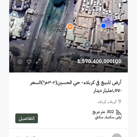
1,570,400,000IQD
أرض للبيع في كربلاء- حي الحسين(٣٠٢م²)السعر
١٬٥٧٠مليار دينار
كربلاء, كربلاء
302
متر مربع
ارض سكنية, سكني
التفاصيل