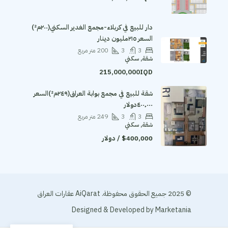
دار للبيع في كربلاء-مجمع الغدير السكني(٢٠٠م²)
السعر ٢١٥مليون دينار
3
3
200
متر مربع
شقة, سكني
215,000,000IQD
شقة للبيع في مجمع بوابة العراق(٢٤٩م²)السعر
٤٠٠٬٠٠٠دولار
3
3
249
متر مربع
شقة, سكني
$400,000 / دولار
© 2025 جميع الحقوق محفوظة. AiQarat عقارات العراق
Designed & Developed by
Marketania