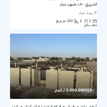
الشهري ١٬٥٠٠ مليون دينار
زيونة, بغداد
2
1
150
متر مربع
شقة, سكني
2,000,000IQD
/ للمتر
أراضي ملك صرف للبيع في الغزالية-شارع المركز السعر للمتر