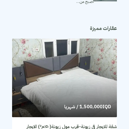
أصبح من…
عقارات مميزة
1,500,000IQD
/ شهريا
شقة للايجار في زيونة-قرب مول زيونة(١٥٠م²) الايجار