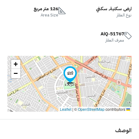
ارض سكنية, سكني
126 متر مربع
نوع العقار
Area Size
AiQ-51767
معرف العقار
+
−
|
©
OpenStreetMap
contributors
Leaflet
الوصف