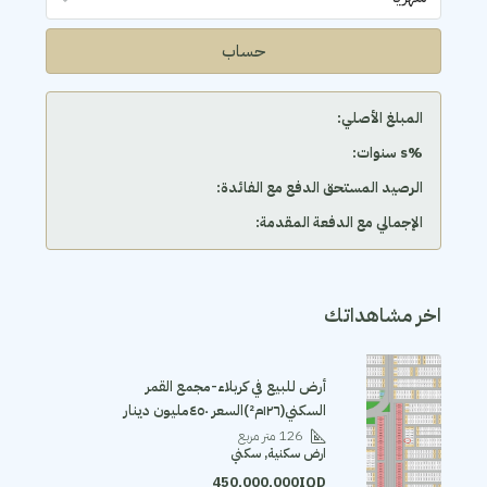
حساب
المبلغ الأصلي:
‫%s سنوات:
الرصيد المستحق الدفع مع الفائدة:
الإجمالي مع الدفعة المقدمة:
اخر مشاهداتك
أرض للبيع في كربلاء-مجمع القمر
السكني(١٢٦م²)السعر ٤٥٠مليون دينار
126
متر مربع
ارض سكنية, سكني
450,000,000IQD