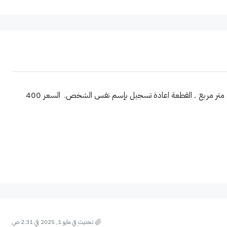
العنوان | كربلاء المقدسة – حي التحدي ٬ المساحة | 200 متر مربع ٬ القطعة اعادة تسجيل بإسم نفس الشخص. السعر 400
تحديث في مايو 1, 2025 في 2:31 ص