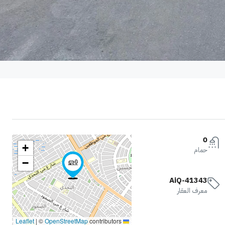
0
+
حمام
−
AiQ-41343
معرف العقار
|
©
OpenStreetMap
contributors
Leaflet