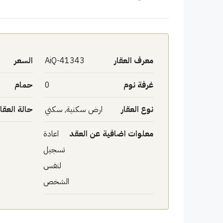
معرف العقار
AiQ-41343
السعر
غرفة نوم
0
حمام
نوع العقار
ارض سكنية, سكني
حالة العقار
معلوات اضافية عن العقد
اعادة
تسجيل
لنفس
الشخص