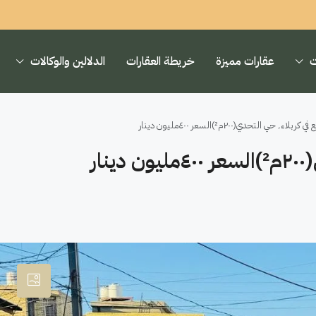
ت
عقارات مميزة
خريطة العقارات
الدلالين والوكالات
حدي(٢٠٠م²)السعر ٤٠٠مليون دينار