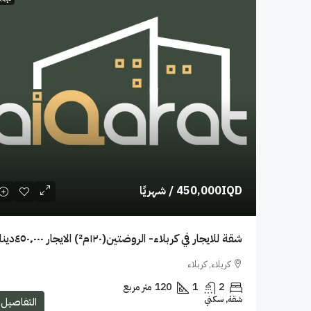
450,000IQD
/ شهريًا
شقة للايجار في كربلاء- الروضتين(١٢٠م²) الايجار ٤٥٠٬٠٠٠دينار
كربلاء, كربلاء
2
1
120
متر مربع
شقة, سكني
التفاصيل