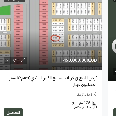
450,000,000IQD
أرض للبيع في كربلاء-مجمع القمر السكني(١٢٦م²)السعر
٤٥٠مليون دينار
كربلاء, كربلاء
126
متر مربع
ارض سكنية, سكني
التفاصيل