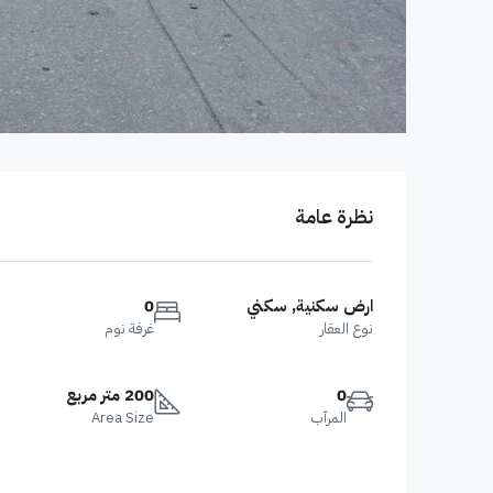
نظرة عامة
ارض سكنية, سكني
0
نوع العقار
غرفة نوم
0
200 متر مربع
المرآب
Area Size