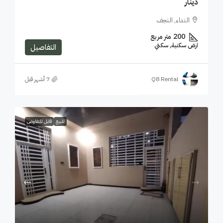
دينار
النداء, النجف
200
متر مربع
ارض سكنية, سكني
التفاصيل
Q8 Rental
للبيع
قابل للتفاوض