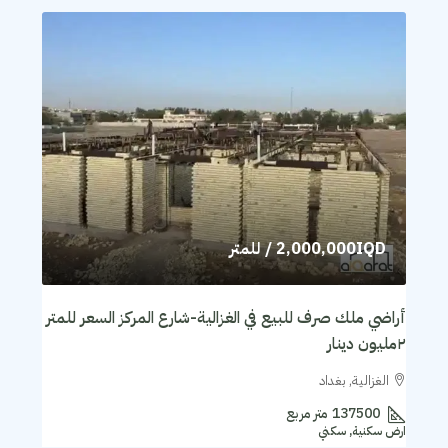
2,000,000IQD
/ للمتر
أراضي ملك صرف للبيع في الغزالية-شارع المركز السعر للمتر
٢مليون دينار
الغزالية, بغداد
137500
متر مربع
ارض سكنية, سكني