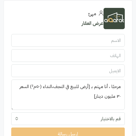
مهئ
عرض العقار
قم بالاختيار
إرسل رسالة