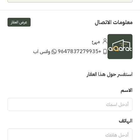
معلومات الاتصال
عرض العقار
مهئ
9647837279935+
واتس اب
استفسر حول هذا العقار
الاسم
الهاتف