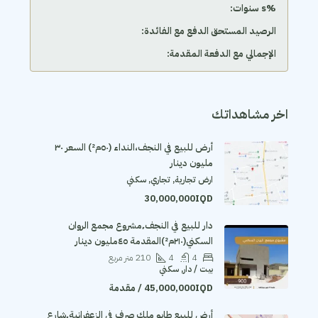
‫%s سنوات:
الرصيد المستحق الدفع مع الفائدة:
الإجمالي مع الدفعة المقدمة:
اخر مشاهداتك
أرض للبيع في النجف،النداء (٥٠م²) السعر ٣٠
مليون دينار
ارض تجارية, تجاري, سكني
30,000,000IQD
دار للبيع في النجف٬مشروع مجمع الروان
السكني(٢١٠م²)المقدمة ٤٥مليون دينار
4
4
210
متر مربع
بيت / دار, سكني
45,000,000IQD / مقدمة
أرض للبيع طابو ملك صرف في الزعفرانية٬شارع