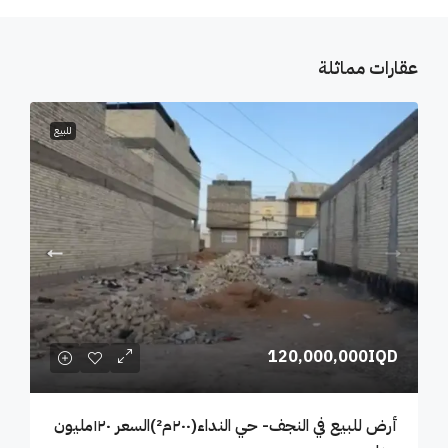
عقارات مماثلة
للبيع
120,000,000IQD
أرض للبيع في النجف- حي النداء(٢٠٠م²)السعر ١٢٠مليون