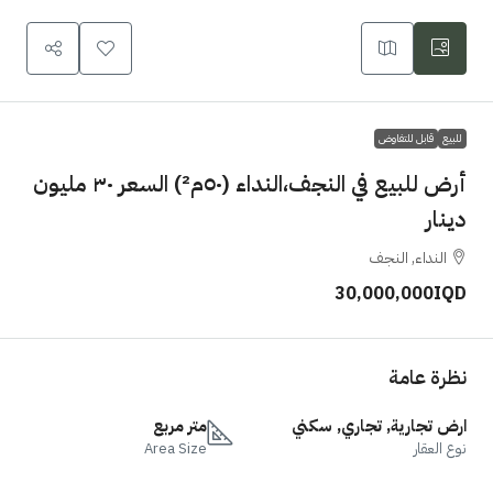
للبيع
قابل للتفاوض
أرض للبيع في النجف،النداء (٥٠م²) السعر ٣٠ مليون
دينار
النداء, النجف
30,000,000IQD
نظرة عامة
ارض تجارية, تجاري, سكني
متر مربع
نوع العقار
Area Size