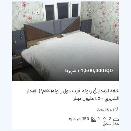
1,500,000IQD
/ شهريا
شقة للايجار في زيونة-قرب مول زيونة(١٥٠م²) الايجار
الشهري ١٬٥٠٠ مليون دينار
زيونة, بغداد
2
1
150
متر مربع
شقة, سكني