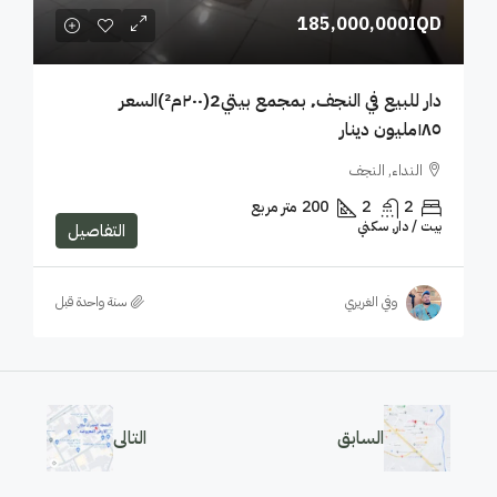
185,000,000IQD
دار للبيع في النجف٬ بمجمع بيتي2(٢٠٠م²)السعر
١٨٥مليون دينار
النداء, النجف
2
2
200
متر مربع
بيت / دار, سكني
التفاصيل
وفي الغريري
‏سنة واحدة قبل
السابق
التالى