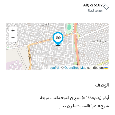
AiQ-26182
معرف العقار
+
−
|
©
OpenStreetMap
contributors
Leaflet
الوصف
أرض(رقم٥٩٤٨٨)للبيع في النجف،النداء مربعة
شارع١٠(٥٠م²)السعر٣٠مليون دينار