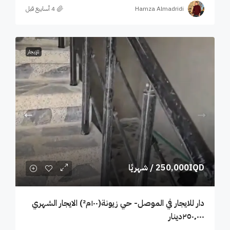
Hamza Almadridi
للإيجار
250,000IQD
/ شهريًا
دار للايجار في الموصل- حي زيونة(١٠٠م²) الايجار الشهري
٢٥٠٬٠٠٠دينار