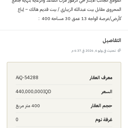
الموقع الجانب الايسر حي الزهور قرب التقاعد والرعايه بنهايه جامع
المحروق مقابل بيت عبدالله الزيباري / بيت قديم هالك – يُباع
كأرض/عرصة الواجه 13 عمق 30 مساحه 400 :
التفاصيل
تحديث في يوليو 6, 2026 في 6:37 م
معرف العقار
AiQ-54288
السعر
440,000,000IQD
حجم العقار
400 متر مربع
غرفة نوم
0