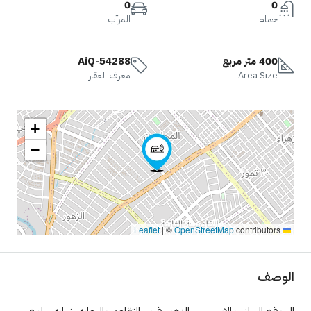
0
0
حمام
المرآب
400 متر مربع
AiQ-54288
Area Size
معرف العقار
+
−
|
©
OpenStreetMap
contributors
Leaflet
الوصف