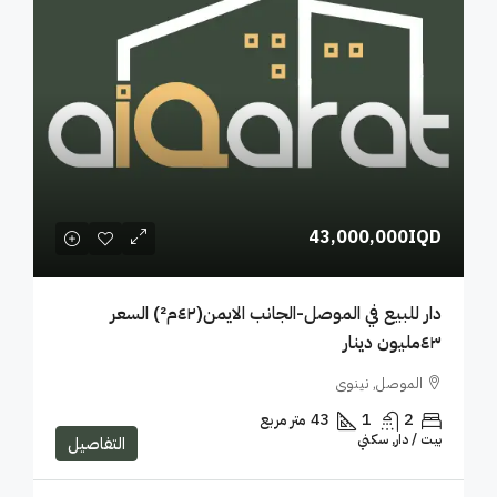
43,000,000IQD
دار للبيع في الموصل-الجانب الايمن(٤٢م²) السعر
٤٣مليون دينار
الموصل, نينوى
2
1
43
متر مربع
بيت / دار, سكني
التفاصيل