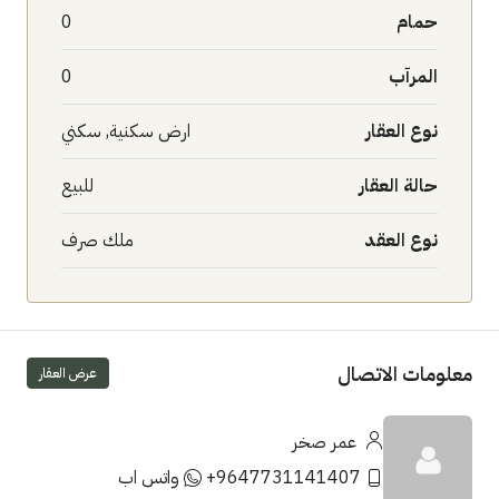
حمام
0
المرآب
0
نوع العقار
ارض سكنية, سكني
حالة العقار
للبيع
نوع العقد
ملك صرف
معلومات الاتصال
عرض العقار
عمر صخر
+9647731141407
واتس اب