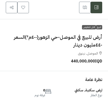
للبيع
قابل للتفاوض
أرض للبيع في الموصل-حي الزهور(٤٠٠م²)السعر
٤٤٠مليون دينار
الموصل, نينوى
440,000,000IQD
نظرة عامة
ارض سكنية, سكني
0
نوع العقار
غرفة نوم