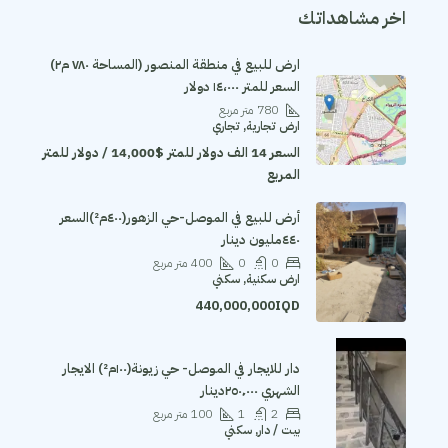
اخر مشاهداتك
ارض للبيع في منطقة المنصور (المساحة ٧٨٠ م٢)
السعر للمتر ١٤،٠٠٠ دولار
780
متر مربع
ارض تجارية, تجاري
السعر 14 الف دولار للمتر
$14,000 / دولار للمتر
المربع
أرض للبيع في الموصل-حي الزهور(٤٠٠م²)السعر
٤٤٠مليون دينار
0
0
400
متر مربع
ارض سكنية, سكني
440,000,000IQD
دار للايجار في الموصل- حي زيونة(١٠٠م²) الايجار
الشهري ٢٥٠٬٠٠٠دينار
2
1
100
متر مربع
بيت / دار, سكني