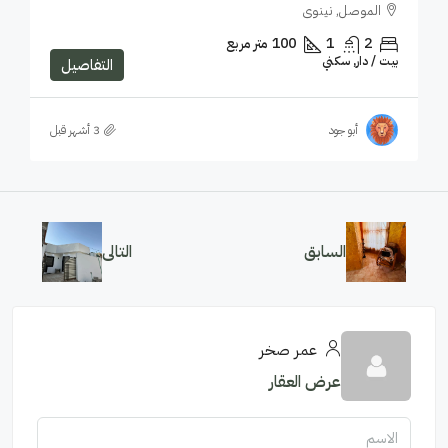
الموصل, نينوى
2
1
100
متر مربع
بيت / دار, سكني
التفاصيل
أبو جود
السابق
التالى
عمر صخر
عرض العقار