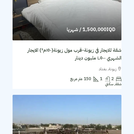
1,500,000IQD
/ شهريا
شقة للايجار في زيونة-قرب مول زيونة(١٥٠م²) الايجار
الشهري ١٬٥٠٠ مليون دينار
زيونة, بغداد
2
1
150
متر مربع
شقة, سكني