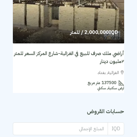
2,000,000IQD
/ للمتر
أراضي ملك صرف للبيع في الغزالية-شارع المركز السعر للمتر
٢مليون دينار
الغزالية, بغداد
137500
متر مربع
ارض سكنية, سكني
حسابات القروض
IQD