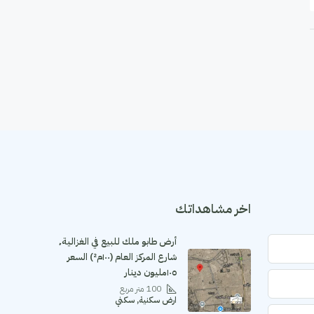
اخر مشاهداتك
أرض طابو ملك للبيع في الغزالية٬
شارع المركز العام (١٠٠م²) السعر
١٠٥مليون دينار
100
متر مربع
ارض سكنية, سكني