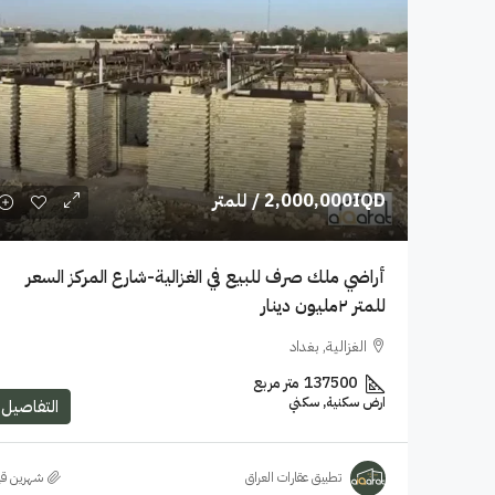
2,000,000IQD
/ للمتر
أراضي ملك صرف للبيع في الغزالية-شارع المركز السعر
للمتر ٢مليون دينار
الغزالية, بغداد
137500
متر مربع
ارض سكنية, سكني
التفاصيل
تطبيق عقارات العراق
‏شهرين ق