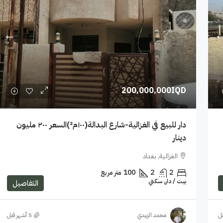
200,000,000IQD
دار للبيع في الغزالية-شارع البدالة(١٠٠م²)السعر ٢٠٠ مليون
دينار
الغزالية, بغداد
2
2
100
متر مربع
بيت / دار, سكني
التفاصيل
بل
محمد الزبيدي