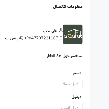
معلومات الاتصال
علي عادل
+9647707221187
واتس اب
استفسر حول هذا العقار
الاسم
الايميل