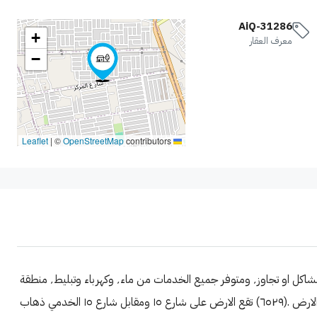
AiQ-31286
+
معرف العقار
−
|
©
OpenStreetMap
contributors
Leaflet
قطعة ارض ١٠٠ متر طابو ملك باسمي السند خالية من اي مشاكل او تجاوز٬ ومتوفر جميع الخدمات من ماء٬ وكهرباء وتبليط٬ منطقة
اسمها اجنينة وغزال شارع المركز العام نهايته ع اليسار٬رقم الارض .(٦٥٢٩) تقع الارض على شارع ١٥ ومقابل شارع ١٥ الخدمي ذهاب