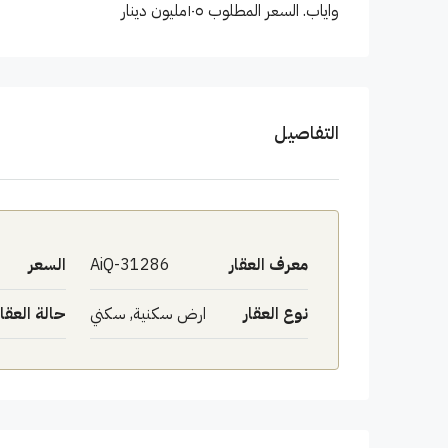
واياب. السعر المطلوب ١٠٥مليون دينار
التفاصيل
معرف العقار
AiQ-31286
السعر
نوع العقار
ارض سكنية, سكني
حالة العقار