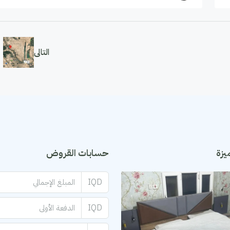
التالى
يزة
حسابات القروض
IQD
IQD