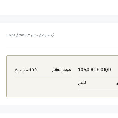
تحديث في سبتمبر 7, 2024 في 6:04 م
105,000,000IQD
حجم العقار
100 متر مربع
للبيع