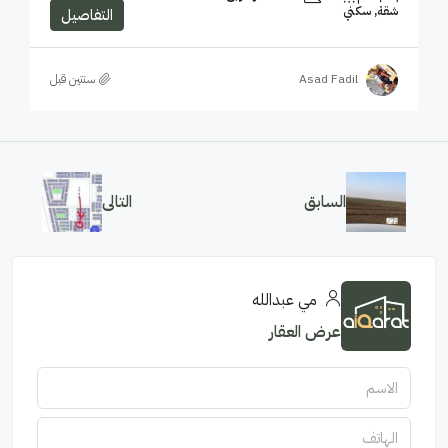
شقة, سكني
التفاصيل
Asad Fadil
‏سنتين قبل
السابق
التالى
مي عبدالله
عرض العقار