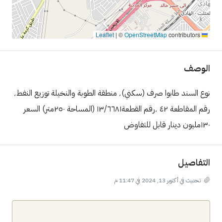
|
©
OpenStreetMap
contributors
Leaflet
الوصف
نوع السند طابوا صرف (سكني)٬ منطقة الطوبة والنخيلة توزيع النفط٬
رقم المقاطعة ٤٢ ٬رقم القطعة١٣/٦٦٨١ (المساحة ٢٥٠متر) السعر
١٣٠مليون دينار قابل للتفاوض
التفاصيل
تحديث في أكتوبر 13, 2024 في 11:47 م