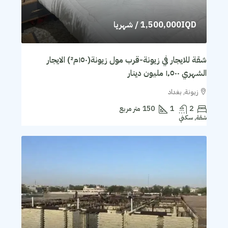
1,500,000IQD
/ شهريا
شقة للايجار في زيونة-قرب مول زيونة(١٥٠م²) الايجار
الشهري ١٬٥٠٠ مليون دينار
زيونة, بغداد
2
1
150
متر مربع
شقة, سكني