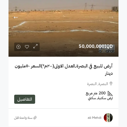
50,000,000IQD
أرض للبيع في البصرة٬العدل الاولى(٢٠٠م²)السعر ٥٠مليون
دينار
البصرة, البصرة
200
متر مربع
ارض سكنية, سكني
التفاصيل
ali Mehdi
‏سنة واحدة قبل