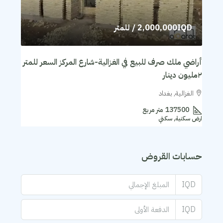
2,000,000IQD
/ للمتر
أراضي ملك صرف للبيع في الغزالية-شارع المركز السعر للمتر
٢مليون دينار
الغزالية, بغداد
137500
متر مربع
ارض سكنية, سكني
حسابات القروض
IQD
IQD