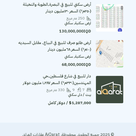
أرض سكني للبيع في البصرة٬الطوبة والنخيلة
(٢٥٠م²) السعر ١٣٠مليون دينار
250
متر مربع
ارض سكنية, سكني
130,000,000IQD
أرض طابو صرف للبيع في البياع٬ مقابل السيديه
(١٠٠م²) السعر ٦٨مليون دينار
ارض سكنية, سكني
68,000,000IQD
دار للبيع في شارع فلسطين٬حي
المهندسين(٣٣٠م²) السعر ١٬٢٨٧ مليون دولار
7
9
330
متر مربع
بيت / دار, سكني
$1,287,000 / دولار كامل
© 2025 جميع الحقوق محفوظة. AiQarat عقارات العراق