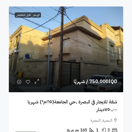
للإيجار
قابل للتفاوض
750,000IQD
/ شهريًا
شقة للايجار في البصرة ٬حي الجامعة(١٦٥م²) شهريا
٧٥٠٬٠٠٠دينار
البصرة, البصرة
3
1
165
متر مربع