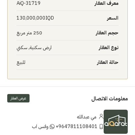
معرف العقار
AiQ-31719
السعر
130,000,000IQD
حجم العقار
250 متر مربع
نوع العقار
ارض سكنية, سكني
حالة العقار
للبيع
معلومات الاتصال
عرض العقار
مي عبدالله
+9647811108401
واتس اب