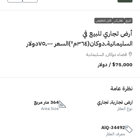
للبيع
عقار ركن
قابل للتفاوض
أرض تجاري للبيع في
السليمانية٬دوكان(٣٦٤م²)السعر ٧٥٬٠٠٠دولار
قضاء دوكان, السليمانية
$75,000
/ دولار
نظرة عامة
ارض تجارية, تجاري
364 متر مربع
نوع العقار
Area Size
AiQ-34492
معرف العقار