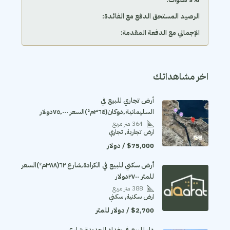
الرصيد المستحق الدفع مع الفائدة:
الإجمالي مع الدفعة المقدمة:
اخر مشاهداتك
أرض تجاري للبيع في
السليمانية٬دوكان(٣٦٤م²)السعر ٧٥٬٠٠٠دولار
364
متر مربع
ارض تجارية, تجاري
$75,000 / دولار
أرض سكني للبيع في الكرادة٬شارع ٦٢(٣٨٨م²)السعر
للمتر ٢٧٠٠دولار
388
متر مربع
ارض سكنية, سكني
$2,700 / دولار للمتر
دار للبيع في بغداد الجديدة٬شارع