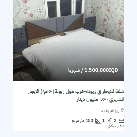
1,500,000IQD
/ شهريا
شقة للايجار في زيونة-قرب مول زيونة(١٥٠م²) الايجار
الشهري ١٬٥٠٠ مليون دينار
زيونة, بغداد
2
1
150
متر مربع
شقة, سكني