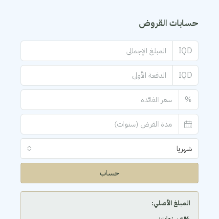
حسابات القروض
IQD
IQD
%
شهريا
حساب
المبلغ الأصلي:
‫%s سنوات: