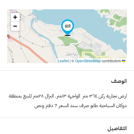
+
−
|
©
OpenStreetMap
contributors
Leaflet
الوصف
ارض تجارية ركن ٣٦٤ متر الواجهة ١٣متر٬ النزال ٢٨متر للبيع بمنطقة
دوكان السياحية طابو صرف سند السعر 7 دفتر ونص
التفاصيل