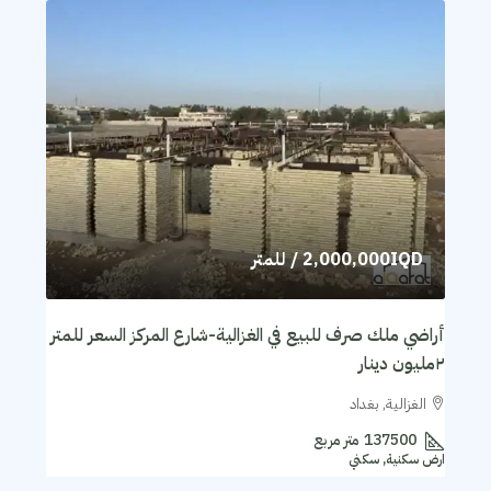
2,000,000IQD
/ للمتر
أراضي ملك صرف للبيع في الغزالية-شارع المركز السعر للمتر
٢مليون دينار
الغزالية, بغداد
137500
متر مربع
ارض سكنية, سكني