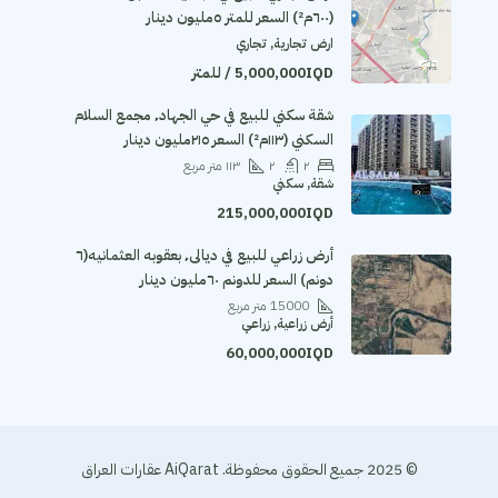
(٦٠٠م²) السعر للمتر ٥مليون دينار
ارض تجارية, تجاري
5,000,000IQD / للمتر
شقة سكني للبيع في حي الجهاد٬ مجمع السلام
السكني (١١٣م²) السعر ٢١٥مليون دينار
٢
٢
١١٣
متر مربع
شقة, سكني
215,000,000IQD
أرض زراعي للبيع في ديالى٬ بعقوبه العثمانيه(٦
دونم) السعر للدونم ٦٠مليون دينار
15000
متر مربع
أرض زراعية, زراعي
60,000,000IQD
© 2025 جميع الحقوق محفوظة. AiQarat عقارات العراق