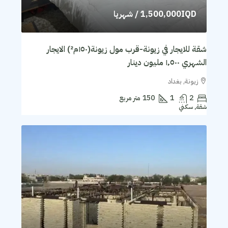
1,500,000IQD
/ شهريا
شقة للايجار في زيونة-قرب مول زيونة(١٥٠م²) الايجار
الشهري ١٬٥٠٠ مليون دينار
زيونة, بغداد
2
1
150
متر مربع
شقة, سكني