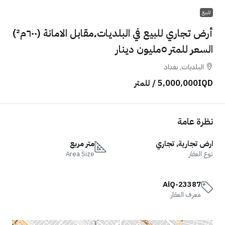
للبيع
أرض تجاري للبيع في البلديات٬مقابل الامانة (٦٠٠م²)
السعر للمتر ٥مليون دينار
البلديات, بغداد
5,000,000IQD
/ للمتر
نظرة عامة
ارض تجارية, تجاري
متر مربع
نوع العقار
Area Size
AiQ-23387
معرف العقار