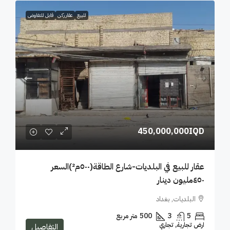
للبيع
عقار ركن
قابل للتفاوض
450,000,000IQD
عقار للبيع في البلديات-شارع الطاقة(٥٠٠م²)السعر
٤٥٠مليون دينار
البلديات, بغداد
5
3
500
متر مربع
ارض تجارية, تجاري
التفاصيل