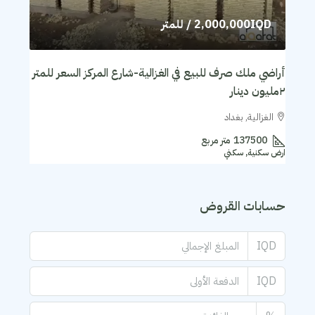
2,000,000IQD
/ للمتر
أراضي ملك صرف للبيع في الغزالية-شارع المركز السعر للمتر
٢مليون دينار
الغزالية, بغداد
137500
متر مربع
ارض سكنية, سكني
حسابات القروض
IQD
IQD