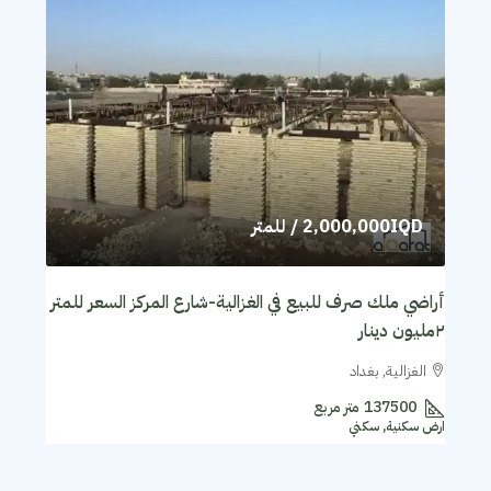
2,000,000IQD
/ للمتر
أراضي ملك صرف للبيع في الغزالية-شارع المركز السعر للمتر
٢مليون دينار
الغزالية, بغداد
137500
متر مربع
ارض سكنية, سكني