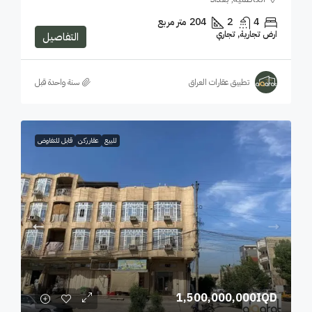
4
2
204
متر مربع
ارض تجارية, تجاري
التفاصيل
تطبيق عقارات العراق
‏سنة واحدة قبل
للبيع
عقار ركن
قابل للتفاوض
1,500,000,000IQD