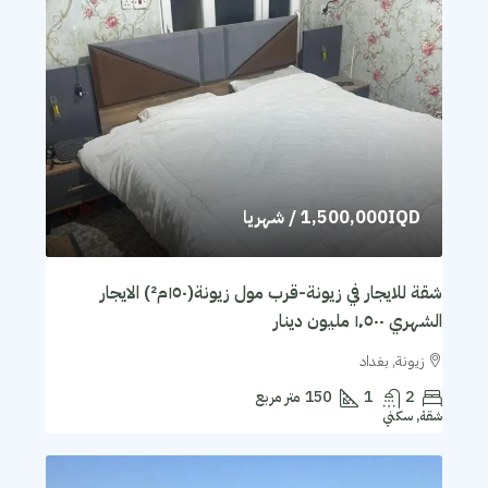
1,500,000IQD
/ شهريا
شقة للايجار في زيونة-قرب مول زيونة(١٥٠م²) الايجار
الشهري ١٬٥٠٠ مليون دينار
زيونة, بغداد
2
1
150
متر مربع
شقة, سكني