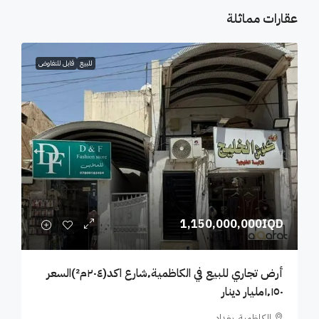
عقارات مماثلة
للبيع
قابل للتفاوض
1,150,000,000IQD
أرض تجاري للبيع في الكاظمية٬شارع اكد(٢٠٤م²)السعر
١٬١٥٠مليار دينار
الكاظمية, بغداد