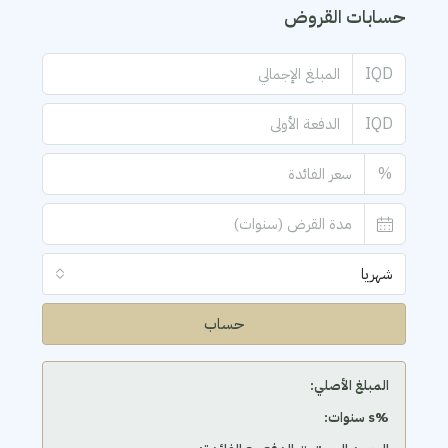
حسابات القروض
IQD
IQD
%
شهريا
حساب
المبلغ الأصلي:
‫%s سنوات: