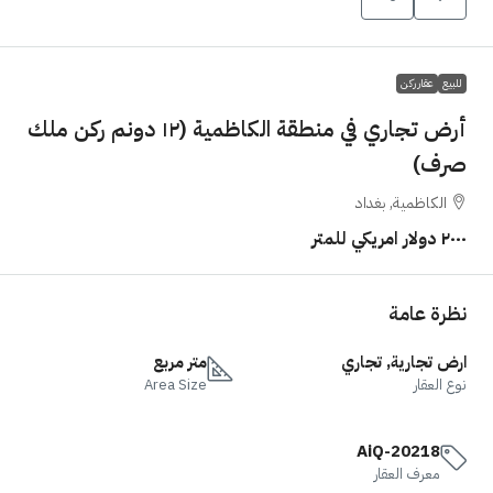
للبيع
عقار ركن
أرض تجاري في منطقة الكاظمية (١٢ دونم ركن ملك
صرف)
الكاظمية, بغداد
٢٠٠٠ دولار امريكي للمتر
نظرة عامة
ارض تجارية, تجاري
متر مربع
نوع العقار
Area Size
AiQ-20218
معرف العقار