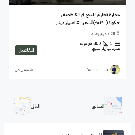
عمارة تجاري للبيع في الكاظمية٬
جكوك(٣٠٠م²)السعر١٬٥٠٠مليار دينار
الكاظمية, بغداد
1
300
متر مربع
عمارة تجارية, تجاري
التفاصيل
Yassin asuu
‏سنتين قبل
السابق
التالى