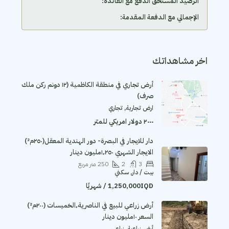
الرصيد المستحق الدفع مع الفائدة:
الإجمالي مع الدفعة المقدمة:
اخر مشاهداتك
أرض تجاري في منطقة الكاظمية (١٢ دونم ركن ملك
صرف)
ارض تجارية, تجاري
٢٠٠٠ دولار امريكي للمتر
دار للايجار في البصرة- دور الهندية المعقل(٢٥٠م²)
الايجار الشهري ١٬٢٥٠مليون دينار
3
2
250
متر مربع
بيت / دار, سكني
1,250,000IQD / شهريًا
أرض زراعي للبيع في الناصرية٬الخميسات (٢٠٠م²)
السعر ١٠مليون دينار
أرض زراعية, زراعي