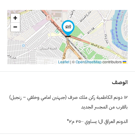
+
−
|
©
OpenStreetMap
contributors
Leaflet
الوصف
١٢ دونم الكاظمية ركن ملك صرف (جبهتين امامي وخلفي – زنجيل)
بالقرب من المجسر الجديد
الدونم العراقي ال١ يساوي ٢٥٠٠ م٢*