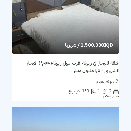
1,500,000IQD
/ شهريا
شقة للايجار في زيونة-قرب مول زيونة(١٥٠م²) الايجار
الشهري ١٬٥٠٠ مليون دينار
زيونة, بغداد
2
1
150
متر مربع
شقة, سكني