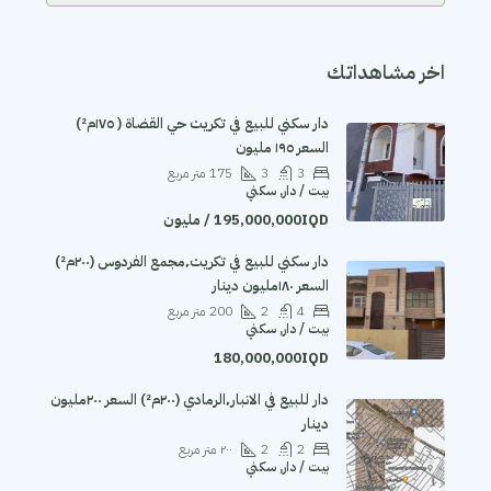
اخر مشاهداتك
دار سكني للبيع في تكريت حي القضاة ( ١٧٥م²)
السعر ١٩٥ مليون
3
3
175
متر مربع
بيت / دار, سكني
195,000,000IQD / مليون
دار سكني للبيع في تكريت٬مجمع الفردوس (٢٠٠م²)
السعر ١٨٠مليون دينار
4
2
200
متر مربع
بيت / دار, سكني
180,000,000IQD
دار للبيع في الانبار٬الرمادي (٢٠٠م²) السعر ٢٠٠مليون
دينار
2
2
٢٠٠
متر مربع
بيت / دار, سكني