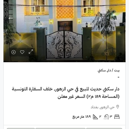
بيت / دار, سكني
-
دار سكني حديث للبيع في حي الزهور٬ خلف السفارة التونسية
(المساحة ١٨٩ م٢) السعر غير معلن
حي الزهور, بغداد
٣
٢
١٨٩
متر مربع