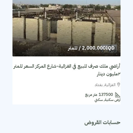
2,000,000IQD
/ للمتر
أراضي ملك صرف للبيع في الغزالية-شارع المركز السعر للمتر
٢مليون دينار
الغزالية, بغداد
137500
متر مربع
ارض سكنية, سكني
حسابات القروض