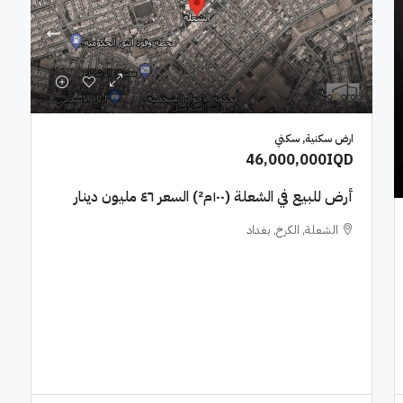
ارض سكنية, سكني
46,000,000IQD
أرض للبيع في الشعلة (١٠٠م²) السعر ٤٦ مليون دينار
الشعلة, الكرخ, بغداد