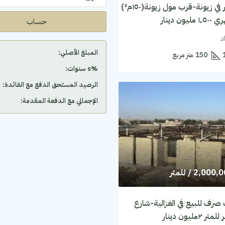
شقة للايجار في زيونة-قرب مول زيونة(١٥٠م²)
يون دينار
حساب
د
المبلغ الأصلي:
150
متر مربع
‫%s سنوات:
الرصيد المستحق الدفع مع الفائدة:
الإجمالي مع الدفعة المقدمة:
2,000,
/ للمتر
صرف للبيع في الغزالية-شارع
٢مليون دينار