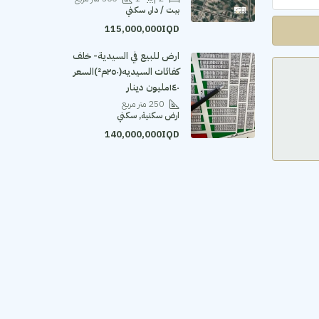
بيت / دار, سكني
115,000,000IQD
ارض للبيع في السيدية- خلف
كفائات السيديه(٢٥٠م²)السعر
١٤٠مليون دينار
250
متر مربع
ارض سكنية, سكني
140,000,000IQD