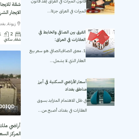
قانون الميراث في العراق يُعد قانون
الميراث في العراق جزءًا…
الايجار الشهري ١٬٥٠٠ مل
زيونة, بغدا
الفرق بين الصافي والخابط في
1
2
العقارات في العراق:
شقة, سكني
1. معنى الصافيالصافي هو سعر بيع
العقار الذي لا يشمل…
أسعار الأراضي السكنية في أبرز
مناطق بغداد
في ظل الاهتمام المتزايد بسوق
000IQD
العقارات في بغداد، أصبح من…
أراضي ملك 
المركز السعر للمتر 