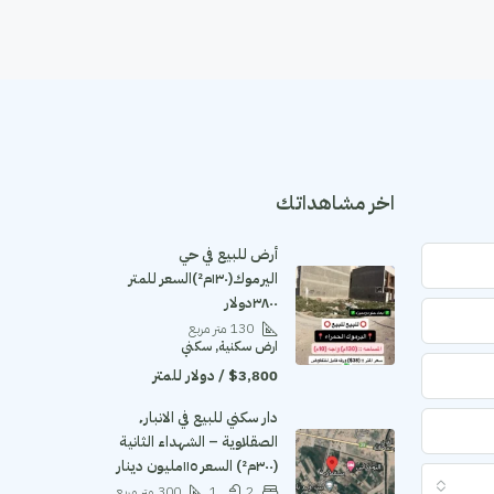
اخر مشاهداتك
أرض للبيع في حي
اليرموك(١٣٠م²)السعر للمتر
٣٨٠٠دولار
130
متر مربع
ارض سكنية, سكني
$3,800 / دولار للمتر
دار سكني للبيع في الانبار٬
الصقلاوية – الشهداء الثانية
(٣٠٠م²) السعر ١١٥مليون دينار
2
1
300
متر مربع