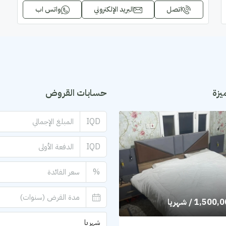
اتصل
البريد الإلكتروني
واتس اب
يزة
حسابات القروض
IQD
IQD
%
1,500,
/ شهريا
شهريا