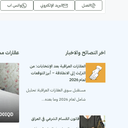
اتصل
البريد الإلكتروني
واتس اب
اخر النصائح والاخبار
عقارات مم
العقارات العراقية بعد الإنتخابات: من
التريّث إلى الانطلاقة – أبرز التوقعات
لعام 2026
مستقبل سوق العقارات العراقية: تحليل
شامل لعام 2026 وما بعده…
000IQD
قانون القسام الشرعي في العراق