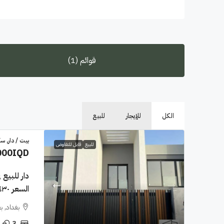
قوائم (1)
الكل
للإيجار
للبيع
بيت / دار, س
للبيع
قابل للتفاوض
000IQD
السعر ٤٣٠مليون دينار
بغداد, ب
3