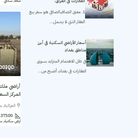
العقارات في العراق:
شقة, سكني
1. معنى الصافيالصافي هو سعر بيع
العقار الذي لا يشمل…
أسعار الأراضي السكنية في أبرز
مناطق بغداد
في ظل الاهتمام المتزايد بسوق
000IQD
العقارات في بغداد، أصبح من…
أراضي ملك 
المركز السعر للمتر 
الغزالية, ب
137500
ارض سكنية, س