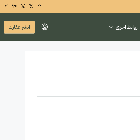
روابط اخرى
انشر عقارك