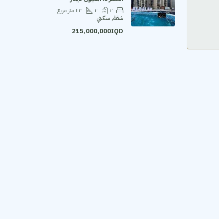
٢
٢
١١٣
متر مربع
شقة, سكني
215,000,000IQD