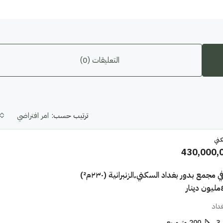
التعليقات (0)
ترتيب حسب:
امر افتراضي
كني
430,000,
دار للبيع في مجمع بدور بغداد السكني٬الزنبرانية (٢٣٠م²)
غداد
3
200
متر مربع