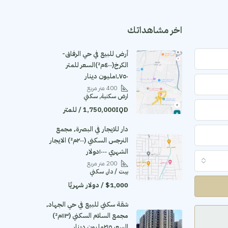
اخر مشاهداتك
أرض للبيع في حي الرفاق-
الكرخ(٤٠٠م²)السعر للمتر
١٬٧٥٠مليون دينار
400
متر مربع
ارض سكنية, سكني
1,750,000IQD / للمتر
دار للايجار في البصرة٬ مجمع
النرجس السكني (٢٠٠م²) الايجار
الشهري ١٠٠٠دولار
200
متر مربع
بيت / دار, سكني
$1,000 / دولار شهريًا
شقة سكني للبيع في حي الجهاد٬
مجمع السلام السكني (١١٣م²)
السعر ٢١٥مليون دينار