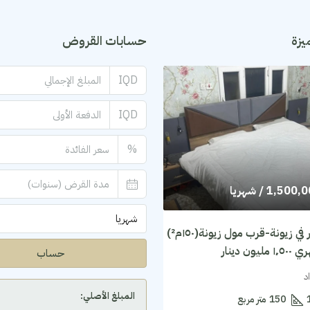
يزة
حسابات القروض
IQD
IQD
%
1,500,
/ شهريا
شهريا
شقة للايجار في زيونة-قرب مول زيونة(١٥٠م²)
يون دينار
حساب
د
المبلغ الأصلي:
150
متر مربع