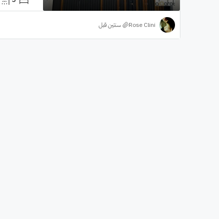
Rose Clini
‏سنتين قبل