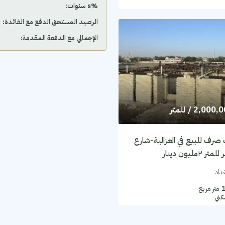
‫%s سنوات:
الرصيد المستحق الدفع مع الفائدة:
الإجمالي مع الدفعة المقدمة:
2,000,
/ للمتر
صرف للبيع في الغزالية-شارع
٢مليون دينار
غداد
متر مربع
كني