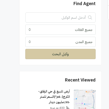
Find Agent
جميع الفئات
جميع المدن
وكيل البحث
Recent Viewed
أرض للبيع في حي الرفاق-
الكرخ(٤٠٠م²)السعر للمتر
١٬٧٥٠مليون دينار
400
متر مربع