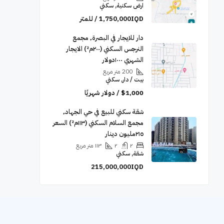
ارض سكنية, سكني
1,750,000IQD / للمتر
دار للايجار في البصرة٬ مجمع
النرجس السكني (٢٠٠م²) الايجار
الشهري ١٠٠٠دولار
200
متر مربع
بيت / دار, سكني
$1,000 / دولار شهريًا
شقة سكني للبيع في حي الجهاد٬
مجمع السلام السكني (١١٣م²) السعر
٢١٥مليون دينار
٢
٢
١١٣
متر مربع
شقة, سكني
215,000,000IQD