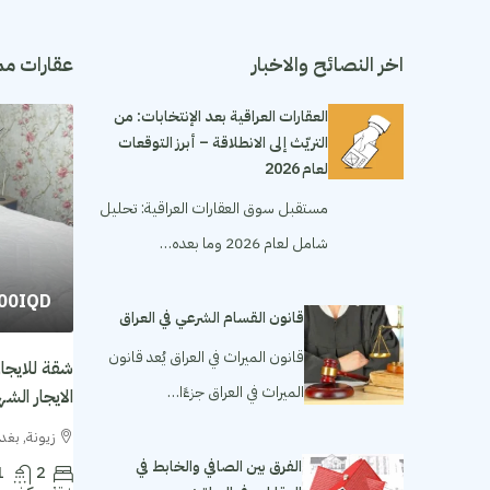
اخر النصائح والاخبار
عقارات مم
العقارات العراقية بعد الإنتخابات: من
التريّث إلى الانطلاقة – أبرز التوقعات
لعام 2026
مستقبل سوق العقارات العراقية: تحليل
شامل لعام 2026 وما بعده…
000IQD
قانون القسام الشرعي في العراق
قانون الميراث في العراق يُعد قانون
الميراث في العراق جزءًا…
الايجار الشهري ١٬٥٠٠ مل
زيونة, بغدا
الفرق بين الصافي والخابط في
1
2