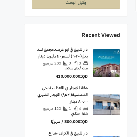
وكيل البحث
Recent Viewed
دار للبيع في ابو غريب٬مجمع اسد
بابل(٢٠٠م²)السعر ٤١٠مليون دينار
3
3
200
متر مربع
بيت / دار, سكني
410,000,000IQD
شقة للايجار في الأعظمية-حي
الشماسية(١٢٠م²) الايجار الشهري
٨٠٠٬٠٠٠ دينار
4
1
120
متر مربع
شقة, سكني
800,000IQD / شهريًا
دار للبيع في الكرادة-شارع