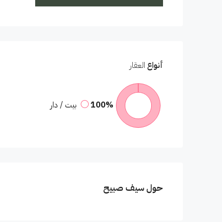
أنواع
العقار
100%
بيت / دار
حول سيف صبيح