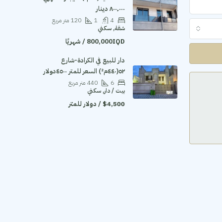
٨٠٠٬٠٠٠ دينار
4
1
120
متر مربع
شقة, سكني
800,000IQD / شهريًا
دار للبيع في الكرادة-شارع
٥٢(٤٤٠م²) السعر للمتر ٤٥٠٠دولار
6
440
متر مربع
بيت / دار, سكني
$4,500 / دولار للمتر