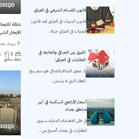
000IQD
قانون القسام الشرعي في العراق
قانون الميراث في العراق يُعد قانون
الميراث في العراق جزءًا…
الايجار الشهري ١٬٥٠٠ مل
زيونة, بغدا
الفرق بين الصافي والخابط في
1
2
العقارات في العراق:
شقة, سكني
1. معنى الصافيالصافي هو سعر بيع
العقار الذي لا يشمل…
أسعار الأراضي السكنية في أبرز
مناطق بغداد
في ظل الاهتمام المتزايد بسوق
000IQD
العقارات في بغداد، أصبح من…