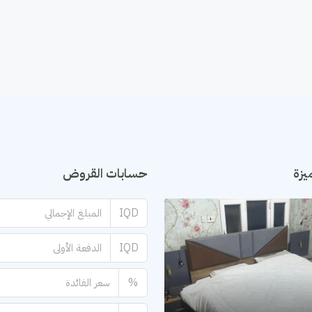
يزة
حسابات القروض
IQD
IQD
%