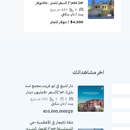
٥٢(٤٤٠م²) السعر للمتر ٤٥٠٠دولار
6
440
متر مربع
بيت / دار, سكني
$4,500 / دولار للمتر
اخر مشاهداتك
دار للبيع في ابو غريب٬مجمع اسد
بابل(٢٠٠م²)السعر ٤١٠مليون دينار
3
3
200
متر مربع
بيت / دار, سكني
410,000,000IQD
شقة للايجار في الأعظمية-حي
الشماسية(١٢٠م²) الايجار الشهري