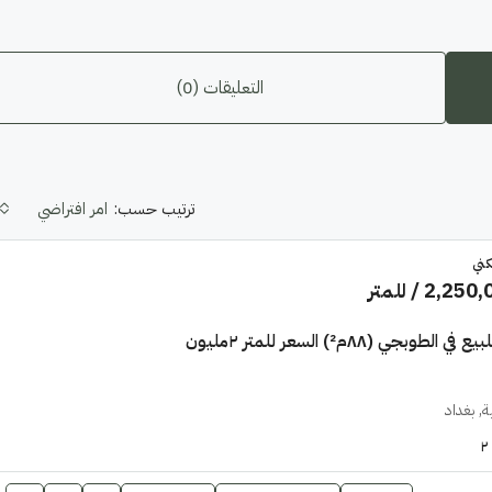
التعليقات (0)
ترتيب حسب:
امر افتراضي
كني
2,250,
/ للمتر
مشتمل للبيع في الطوبجي (٨٨م²) السعر للمتر ٢مليون
, بغداد
٢