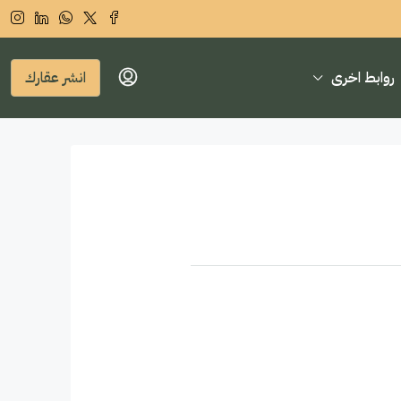
روابط اخرى
انشر عقارك