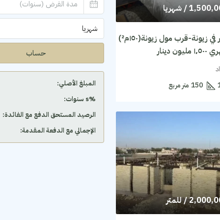
1,500,
/ شهريا
شهريا
شقة للايجار في زيونة-قرب مول زيونة(١٥٠م²)
يون دينار
حساب
د
المبلغ الأصلي:
150
متر مربع
‫%s سنوات:
الرصيد المستحق الدفع مع الفائدة:
الإجمالي مع الدفعة المقدمة:
2,000,
/ للمتر