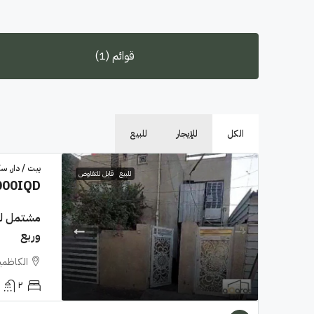
قوائم (1)
الكل
للإيجار
للبيع
بيت / دار, س
للبيع
قابل للتفاوض
000IQD
وربع
الكاظمية
٢