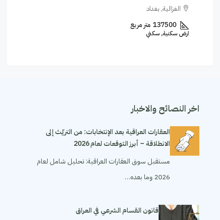
الغزالية, بغداد
الكرادة, 
137500
متر مربع
210
م
ارض سكنية, سكني
عمارة تجارية
اخر النصائح والاخبار
العقارات العراقية بعد الإنتخابات: من التريّث إلى
الانطلاقة – أبرز التوقعات لعام 2026
مستقبل سوق العقارات العراقية: تحليل شامل لعام
2026 وما بعده…
قانون القسام الشرعي في العراق