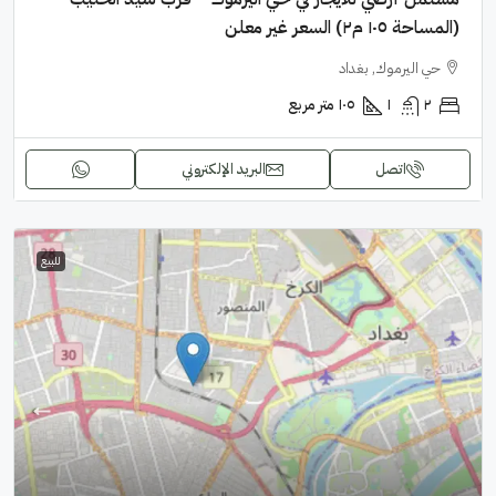
(المساحة ١٠٥ م٢) السعر غير معلن
حي اليرموك, بغداد
٢
١
١٠٥
متر مربع
اتصل
البريد الإلكتروني
للبيع