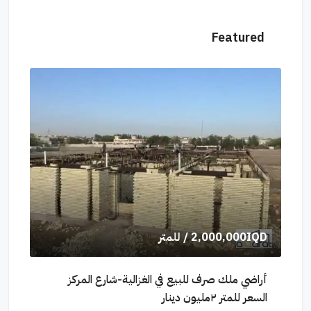
Featured
2,000,000IQD
/ للمتر
$6,600
/
أراضي ملك صرف للبيع في الغزالية-شارع المركز
السعر للمتر ٢مليون دينار
الشكرجي(٢١٠م²)السعر للمتر ٦٬٦٠٠دو