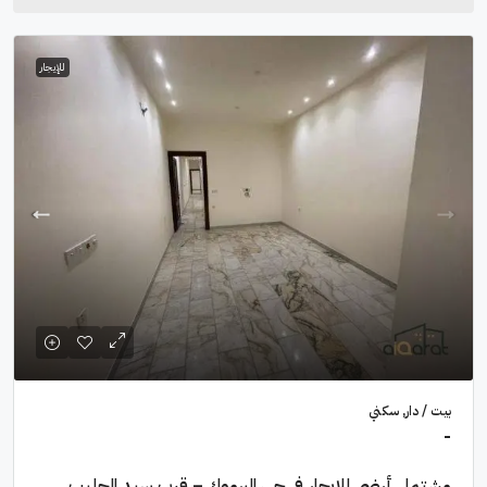
للإيجار
بيت / دار, سكني
-
مشتمل أرضي للايجار في حي اليرموك – قرب سيد الحليب