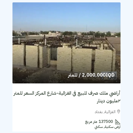
2,000,000IQD
/ للمتر
أراضي ملك صرف للبيع في الغزالية-شارع المركز السعر للمتر
٢مليون دينار
الغزالية, بغداد
137500
متر مربع
ارض سكنية, سكني