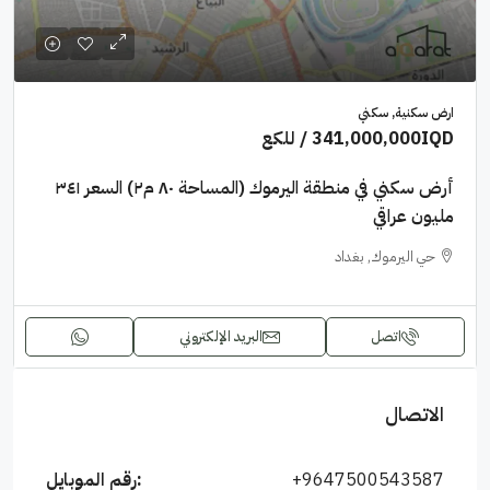
ارض سكنية, سكني
341,000,000IQD
/ للكع
أرض سكني في منطقة اليرموك (المساحة ٨٠ م٢) السعر ٣٤١
مليون عراقي
حي اليرموك, بغداد
اتصل
البريد الإلكتروني
الاتصال
+9647500543587
رقم الموبايل: