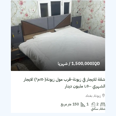
1,500,000IQD
/ شهريا
شقة للايجار في زيونة-قرب مول زيونة(١٥٠م²) الايجار
الشهري ١٬٥٠٠ مليون دينار
زيونة, بغداد
2
1
150
متر مربع
شقة, سكني