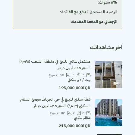
‫%s سنوات:
الرصيد المستحق الدفع مع الفائدة:
الإجمالي مع الدفعة المقدمة:
اخر مشاهداتك
مشتمل سكني للبيع في منطقة الشعب (٧٥م²)
السعر ١٩٥مليون دينار
٣
٣
٧٥
متر مربع
بيت / دار, سكني
195,000,000IQD
شقة سكني للبيع في حي الجهاد٬ مجمع السلام
السكني (١١٣م²) السعر ٢١٥مليون دينار
٢
٢
١١٣
متر مربع
شقة, سكني
215,000,000IQD