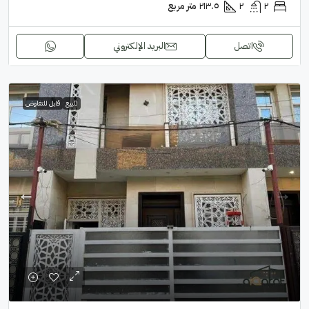
٢
٢
٢١٣.٥
متر مربع
اتصل
البريد الإلكتروني
للبيع
قابل للتفاوض