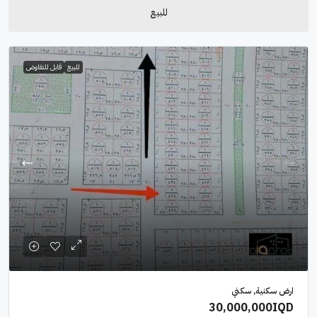
للبيع
للبيع
قابل للتفاوض
ارض سكنية, سكني
30,000,000IQD