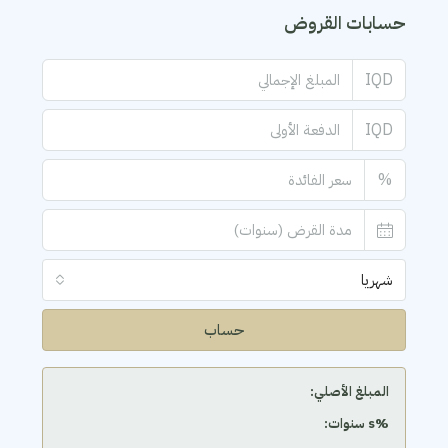
حسابات القروض
IQD
IQD
%
شهريا
حساب
المبلغ الأصلي:
‫%s سنوات: