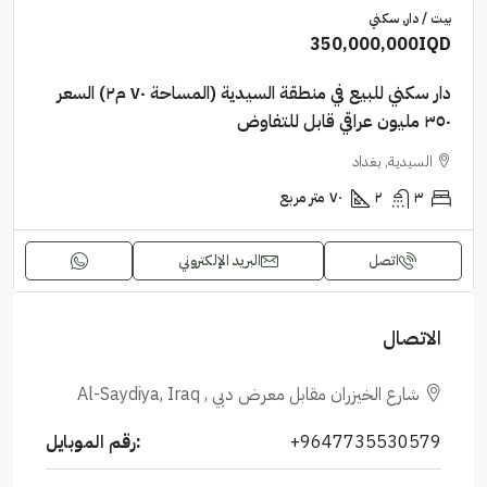
بيت / دار, سكني
350,000,000IQD
دار سكني للبيع في منطقة السيدية (المساحة ٧٠ م٢) السعر
٣٥٠ مليون عراقي قابل للتفاوض
السيدية, بغداد
٣
٢
٧٠
متر مربع
اتصل
البريد الإلكتروني
الاتصال
شارع الخيزران مقابل معرض دبي , Al-Saydiya, Iraq
+9647735530579
رقم الموبايل: