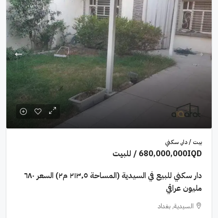
بيت / دار, سكني
680,000,000IQD
/ للبيت
دار سكني للبيع في السيدية (المساحة ٢١٣٬٥ م٢) السعر ٦٨٠
مليون عراقي
السيدية, بغداد