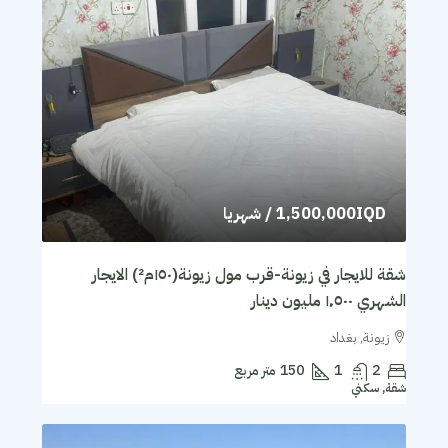
1,500,000IQD
/ شهريا
شقة للايجار في زيونة-قرب مول زيونة(١٥٠م²) الايجار
الشهري ١٬٥٠٠ مليون دينار
زيونة, بغداد
2
1
150
متر مربع
شقة, سكني