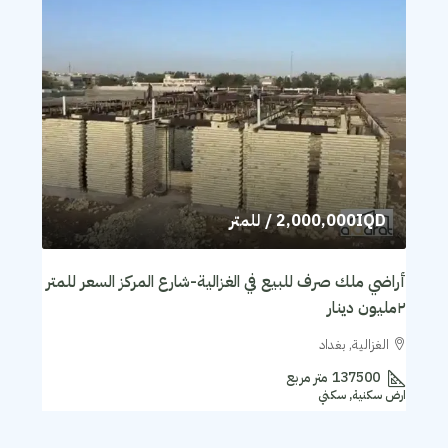
2,000,000IQD
/ للمتر
أراضي ملك صرف للبيع في الغزالية-شارع المركز السعر للمتر
٢مليون دينار
الغزالية, بغداد
137500
متر مربع
ارض سكنية, سكني