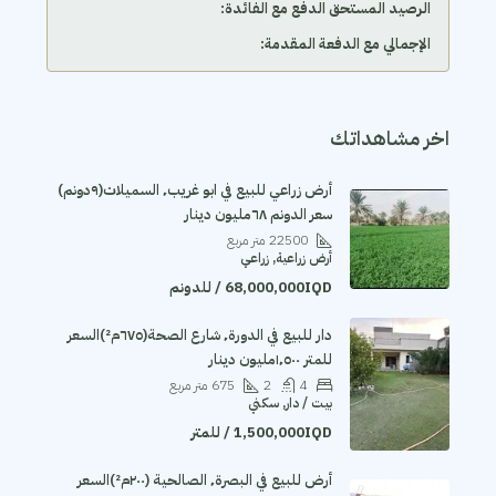
الرصيد المستحق الدفع مع الفائدة:
الإجمالي مع الدفعة المقدمة:
اخر مشاهداتك
أرض زراعي للبيع في ابو غريب٬ السميلات(٩دونم)
سعر الدونم ٦٨مليون دينار
22500
متر مربع
أرض زراعية, زراعي
68,000,000IQD / للدونم
دار للبيع في الدورة٬ شارع الصحة(٦٧٥م²)السعر
للمتر ١٬٥٠٠مليون دينار
4
2
675
متر مربع
بيت / دار, سكني
1,500,000IQD / للمتر
أرض للبيع في البصرة٬ الصالحية (٢٠٠م²)السعر