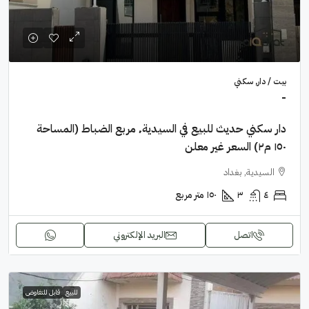
بيت / دار, سكني
-
دار سكني حديث للبيع في السيدية٬ مربع الضباط (المساحة
١٥٠ م٢) السعر غير معلن
السيدية, بغداد
٤
٣
١٥٠
متر مربع
اتصل
البريد الإلكتروني
للبيع
قابل للتفاوض