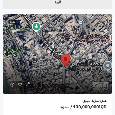
للبيع
للإيجار
عمارة تجارية, تجاري
130,000,000IQD
/ سنويا