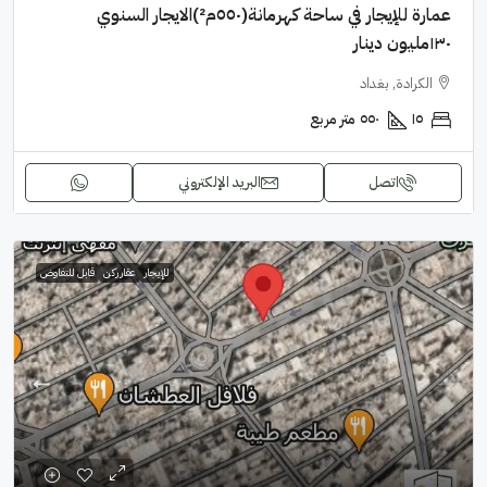
عمارة للإيجار في ساحة كهرمانة(٥٥٠م²)الايجار السنوي
١٣٠مليون دينار
الكرادة, بغداد
١٥
٥٥٠
متر مربع
اتصل
البريد الإلكتروني
للإيجار
عقار ركن
قابل للتفاوض