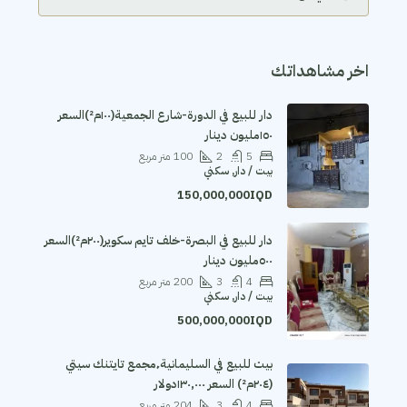
اخر مشاهداتك
دار للبيع في الدورة-شارع الجمعية(١٠٠م²)السعر
١٥٠مليون دينار
5
2
100
متر مربع
بيت / دار, سكني
150,000,000IQD
دار للبيع في البصرة-خلف تايم سكوير(٢٠٠م²)السعر
٥٠٠مليون دينار
4
3
200
متر مربع
بيت / دار, سكني
500,000,000IQD
بيت للبيع في السليمانية٬مجمع تايتنك سيتي
(٢٠٤م²) السعر ١٣٠٫٠٠٠دولار
4
3
204
متر مربع