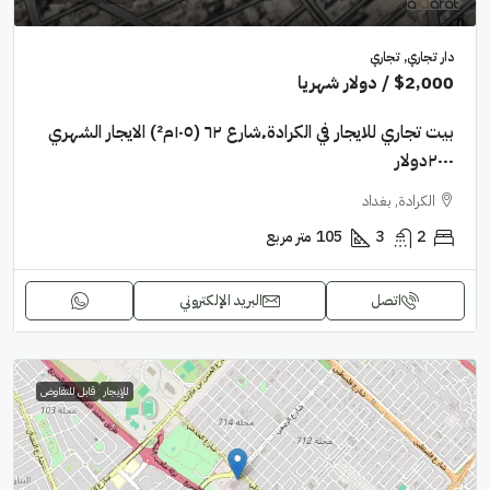
دار تجاري, تجاري
$2,000
/ دولار شهريا
بيت تجاري للايجار في الكرادة٬شارع ٦٢ (١٠٥م²) الايجار الشهري
٢٠٠٠دولار
الكرادة, بغداد
2
3
105
متر مربع
اتصل
البريد الإلكتروني
للإيجار
قابل للتفاوض