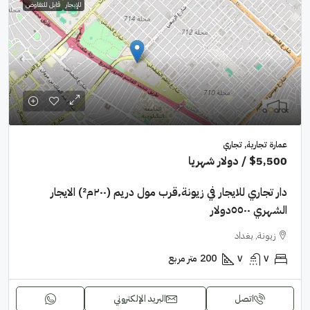
للإيجار
قابل للتفاوض
عمارة تجارية, تجاري
$5,500
/ دولار شهريا
دار تجاري للايجار في زيونة٬قرب مول دريم (٢٠٠م²) الايجار
الشهري ٥٥٠٠دولار
زيونة, بغداد
٧
٧
200
متر مربع
اتصل
البريد الإلكتروني