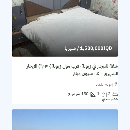
1,500,000IQD
/ شهريا
شقة للايجار في زيونة-قرب مول زيونة(١٥٠م²) الايجار
الشهري ١٬٥٠٠ مليون دينار
زيونة, بغداد
2
1
150
متر مربع
شقة, سكني