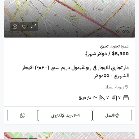
عمارة تجارية, تجاري
$5,500
/ دولار شهريًا
دار تجاري للايجار في زيونة٬مول دريم ستي (٢٠٠م²) الايجار
الشهري ٥٥٠٠دولار
زيونة, بغداد
٧
٧
٢٠٠
متر مربع
اتصل
البريد الإلكتروني