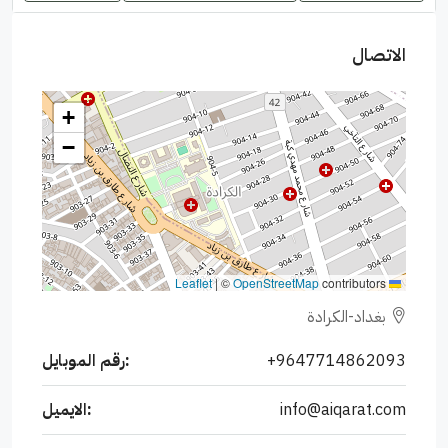
الاتصال
+
−
|
©
OpenStreetMap
contributors
Leaflet
بغداد-الكرادة
+9647714862093
رقم الموبايل:
info@aiqarat.com
الايميل: