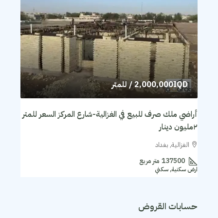
2,000,000IQD
/ للمتر
أراضي ملك صرف للبيع في الغزالية-شارع المركز السعر للمتر
٢مليون دينار
الغزالية, بغداد
137500
متر مربع
ارض سكنية, سكني
حسابات القروض