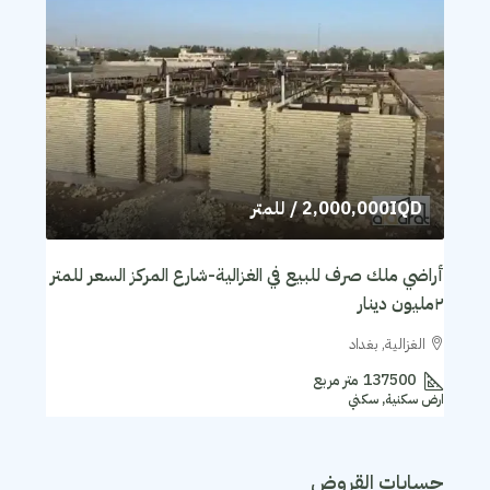
2,000,000IQD
/ للمتر
أراضي ملك صرف للبيع في الغزالية-شارع المركز السعر للمتر
٢مليون دينار
الغزالية, بغداد
137500
متر مربع
ارض سكنية, سكني
حسابات القروض