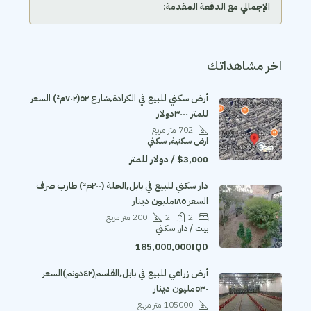
الإجمالي مع الدفعة المقدمة:
اخر مشاهداتك
أرض سكني للبيع في الكرادة٬شارع ٥٢(٧٠٢م²) السعر
للمتر ٣٠٠٠دولار
702
متر مربع
ارض سكنية, سكني
$3,000 / دولار للمتر
دار سكني للبيع في بابل٬الحلة (٢٠٠م²) طارب صرف
السعر ١٨٥مليون دينار
2
2
200
متر مربع
بيت / دار, سكني
185,000,000IQD
أرض زراعي للبيع في بابل٬القاسم(٤٢دونم)السعر
٥٣٠مليون دينار
105000
متر مربع