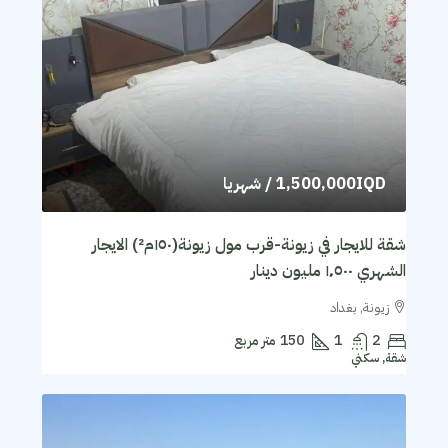
1,500,000IQD
/ شهريا
شقة للايجار في زيونة-قرب مول زيونة(١٥٠م²) الايجار
الشهري ١٬٥٠٠ مليون دينار
زيونة, بغداد
2
1
150
متر مربع
شقة, سكني